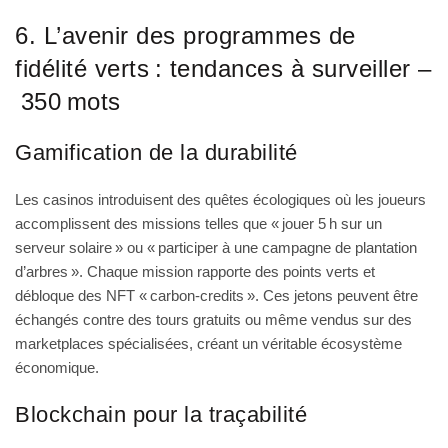
6. L’avenir des programmes de
fidélité verts : tendances à surveiller –
350 mots
Gamification de la durabilité
Les casinos introduisent des quêtes écologiques où les joueurs
accomplissent des missions telles que « jouer 5 h sur un
serveur solaire » ou « participer à une campagne de plantation
d’arbres ». Chaque mission rapporte des points verts et
débloque des NFT « carbon‑credits ». Ces jetons peuvent être
échangés contre des tours gratuits ou même vendus sur des
marketplaces spécialisées, créant un véritable écosystème
économique.
Blockchain pour la traçabilité