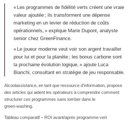
« Les programmes de fidélité verts créent une vraie
valeur ajoutée ; ils transforment une dépense
marketing en un levier de réduction de coûts
opérationnels, » explique Marie Dupont, analyste
senior chez GreenFinance.
« Le joueur moderne veut voir son argent travailler
pour lui et pour la planète ; les bonus carbone sont
la prochaine évolution logique, » ajoute Luca
Bianchi, consultant en stratégie de jeu responsable.
Alcoolassistance, en tant que ressource d’information, propose
des articles qui aident les opérateurs à comprendre comment
structurer ces programmes sans tomber dans le
green‑washing.
Tableau comparatif – ROI avant/après programme vert