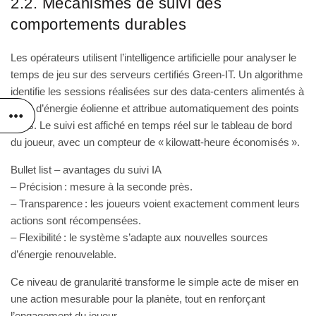
2.2. Mécanismes de suivi des
comportements durables
Les opérateurs utilisent l’intelligence artificielle pour analyser le
temps de jeu sur des serveurs certifiés Green‑IT. Un algorithme
identifie les sessions réalisées sur des data‑centers alimentés à
80 % d’énergie éolienne et attribue automatiquement des points
verts. Le suivi est affiché en temps réel sur le tableau de bord
du joueur, avec un compteur de « kilowatt‑heure économisés ».
Bullet list – avantages du suivi IA
– Précision : mesure à la seconde près.
– Transparence : les joueurs voient exactement comment leurs
actions sont récompensées.
– Flexibilité : le système s’adapte aux nouvelles sources
d’énergie renouvelable.
Ce niveau de granularité transforme le simple acte de miser en
une action mesurable pour la planète, tout en renforçant
l’engagement du joueur.