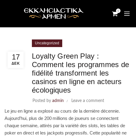
0
Uncategorized
Loyalty Green Play :
17
Comment les programmes de
ΔΕΚ
fidélité transforment les
casinos en ligne en acteurs
écologiques
Posted by
admin
Leave a comment
Le jeu en ligne a explosé au cours de la dernière décennie.
Aujourd’hui, plus de 200 millions de joueurs se connectent
chaque semaine, attirés par la variété des slots, les tables de
poker en direct et les jackpots progressifs. Cette popularité ne