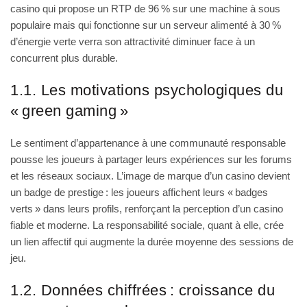
casino qui propose un RTP de 96 % sur une machine à sous
populaire mais qui fonctionne sur un serveur alimenté à 30 %
d’énergie verte verra son attractivité diminuer face à un
concurrent plus durable.
1.1. Les motivations psychologiques du
« green gaming »
Le sentiment d’appartenance à une communauté responsable
pousse les joueurs à partager leurs expériences sur les forums
et les réseaux sociaux. L’image de marque d’un casino devient
un badge de prestige : les joueurs affichent leurs « badges
verts » dans leurs profils, renforçant la perception d’un casino
fiable et moderne. La responsabilité sociale, quant à elle, crée
un lien affectif qui augmente la durée moyenne des sessions de
jeu.
1.2. Données chiffrées : croissance du