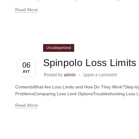
Read More
Uncategorized
Spinpolo Loss Limits
06
ΑΥΓ
Posted by
admin
Leave a comment
ContentsWhat Are Loss Limits and How Do They Work?Step‑by
ProblemsComparing Loss Limit OptionsTroubleshooting Loss Li
Read More