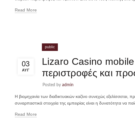
Read More
public
Lizaro Casino mobile
03
περιστροφές και πρ
ΑΥΓ
Posted by
admin
Η βιομηχανία των διαδικτυακών καζίνο συνεχώς εξελίσσεται, πρ
συναρπαστικά στοιχεία της εμπειρίας είναι η δυνατότητα να παίζε
Read More