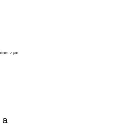
φέρουν μια
 a