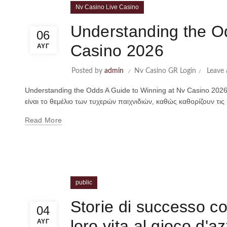
Nv Casino Live Casino
Understanding the O
06
Casino 2026
ΑΥΓ
Posted by
admin
Nv Casino GR Login
Leave
Understanding the Odds A Guide to Winning at Nv Casino 2026
είναι το θεμέλιο των τυχερών παιχνιδιών, καθώς καθορίζουν τις 
Read More
public
Storie di successo c
04
loro vita al gioco d'a
ΑΥΓ