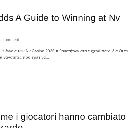
dds A Guide to Winning at Nv
 a comment
 Η έννοια των Nv Casino 2026 πιθανοτήτων στα τυχερά παιχνίδια Οι π
πιθανότητες που έχετε να...
ome i giocatori hanno cambiato 
zzardo