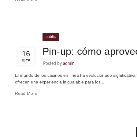
public
Pin-up: cómo aprove
16
ΙΟΎΛ
Posted by
admin
El mundo de los casinos en línea ha evolucionado significativa
ofrecen una experiencia inigualable para los...
Read More