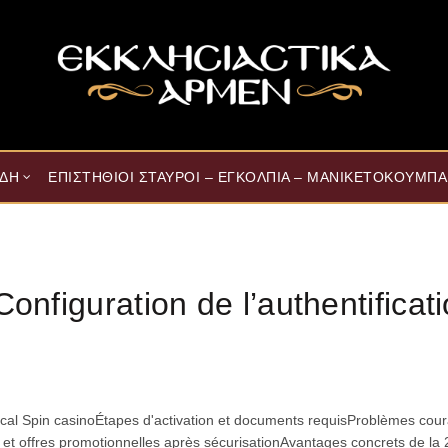
ΊΔΗ
ΕΠΙΣΤΉΘΙΟΙ ΣΤΑΥΡΟΊ – ΕΓΚΌΛΠΙΑ – ΜΑΝΙΚΕΤΌΚΟΥΜΠΑ
onfiguration de l’authentificat
ical Spin casinoÉtapes d'activation et documents requisProblèmes cour
 offres promotionnelles après sécurisationAvantages concrets de la 2FA