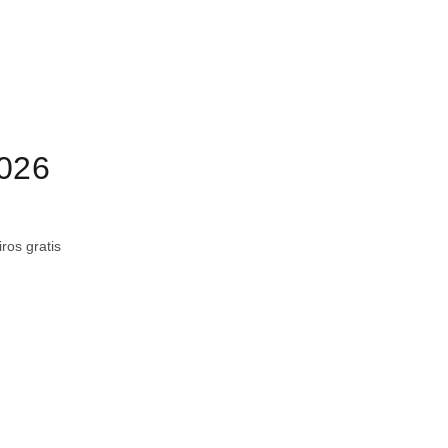
2026
ros gratis