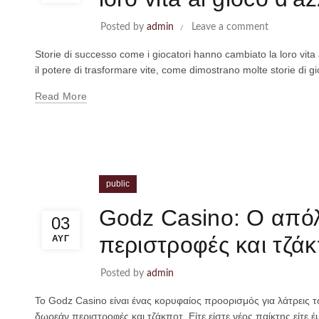
Posted by
admin
Leave a comment
Storie di successo come i giocatori hanno cambiato la loro vita a
il potere di trasformare vite, come dimostrano molte storie di gio
Read More
public
Godz Casino: Ο από
03
περιστροφές και τζά
ΑΥΓ
Posted by
admin
Το Godz Casino είναι ένας κορυφαίος προορισμός για λάτρεις τ
δωρεάν περιστροφές και τζάκποτ. Είτε είστε νέος παίκτης είτε έμ