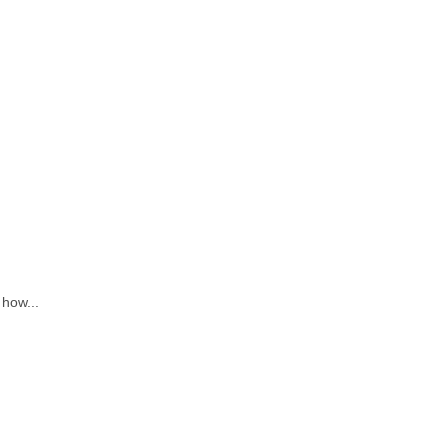
how...