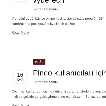
výběrech
Posted by
admin
V dnešní době, kdy se online kasina stávají stále populárnějšími,
zaměřuje na poskytování kvalitních služeb...
Read More
public
Pinco kullanıcıları içi
16
ΙΟΎΛ
Posted by
admin
Çevrimiçi kumar dünyasında güvenli para transferleri, oyuncular iç
hızlı bir şekilde gerçekleştirmelerine olanak tanır. Bu yazıda, güv
Read More