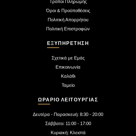
Τρόποι Πληρωμής
Όροι & Προϋποθέσεις
Πολιτική Απορρήτου
Πολιτική Επιστροφών
ΕΞΥΠΗΡΈΤΗΣΗ
Σχετικά με Εμάς
Επικοινωνία
Καλάθι
Ταμείο
ΩΡΆΡΙΟ ΛΕΙΤΟΥΡΓΊΑΣ
Δευτέρα - Παρασκευή: 8:30 - 20:00
Σάββατο: 11:00 - 17:00
Κυριακή: Κλειστά