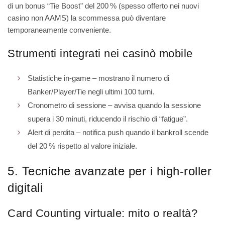
di un bonus “Tie Boost” del 200 % (spesso offerto nei nuovi
casino non AAMS) la scommessa può diventare
temporaneamente conveniente.
Strumenti integrati nei casinò mobile
Statistiche in‑game – mostrano il numero di
Banker/Player/Tie negli ultimi 100 turni.
Cronometro di sessione – avvisa quando la sessione
supera i 30 minuti, riducendo il rischio di “fatigue”.
Alert di perdita – notifica push quando il bankroll scende
del 20 % rispetto al valore iniziale.
5. Tecniche avanzate per i high‑roller
digitali
Card Counting virtuale: mito o realtà?