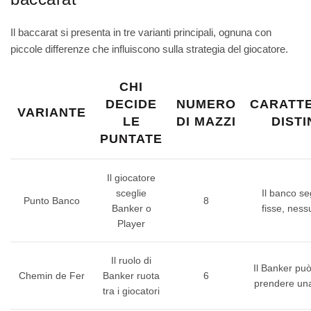
Il baccarat si presenta in tre varianti principali, ognuna con
piccole differenze che influiscono sulla strategia del giocatore.
CHI
DECIDE
NUMERO
CARATTE
VARIANTE
LE
DI MAZZI
DISTI
PUNTATE
Il giocatore
sceglie
Il banco s
Punto Banco
8
Banker o
fisse, ness
Player
Il ruolo di
Il Banker può
Chemin de Fer
Banker ruota
6
prendere una
tra i giocatori