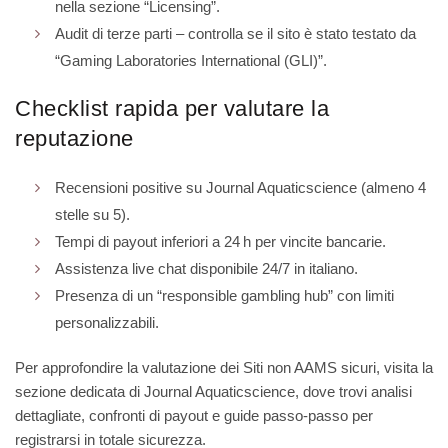
nella sezione “Licensing”.
Audit di terze parti – controlla se il sito è stato testato da
“Gaming Laboratories International (GLI)”.
Checklist rapida per valutare la
reputazione
Recensioni positive su Journal Aquaticscience (almeno 4
stelle su 5).
Tempi di payout inferiori a 24 h per vincite bancarie.
Assistenza live chat disponibile 24/7 in italiano.
Presenza di un “responsible gambling hub” con limiti
personalizzabili.
Per approfondire la valutazione dei Siti non AAMS sicuri, visita la
sezione dedicata di Journal Aquaticscience, dove trovi analisi
dettagliate, confronti di payout e guide passo‑passo per
registrarsi in totale sicurezza.