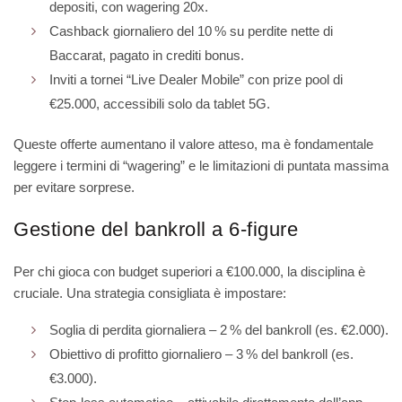
depositi, con wagering 20x.
Cashback giornaliero del 10 % su perdite nette di
Baccarat, pagato in crediti bonus.
Inviti a tornei “Live Dealer Mobile” con prize pool di
€25.000, accessibili solo da tablet 5G.
Queste offerte aumentano il valore atteso, ma è fondamentale
leggere i termini di “wagering” e le limitazioni di puntata massima
per evitare sorprese.
Gestione del bankroll a 6‑figure
Per chi gioca con budget superiori a €100.000, la disciplina è
cruciale. Una strategia consigliata è impostare:
Soglia di perdita giornaliera – 2 % del bankroll (es. €2.000).
Obiettivo di profitto giornaliero – 3 % del bankroll (es.
€3.000).