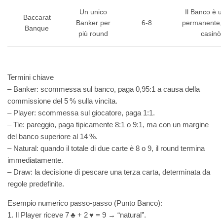
Un unico
Il Banco è 
Baccarat
Banker per
6‑8
permanente,
Banque
più round
casinò
Termini chiave
– Banker: scommessa sul banco, paga 0,95:1 a causa della
commissione del 5 % sulla vincita.
– Player: scommessa sul giocatore, paga 1:1.
– Tie: pareggio, paga tipicamente 8:1 o 9:1, ma con un margine
del banco superiore al 14 %.
– Natural: quando il totale di due carte è 8 o 9, il round termina
immediatamente.
– Draw: la decisione di pescare una terza carta, determinata da
regole predefinite.
Esempio numerico passo‑passo (Punto Banco):
1. Il Player riceve 7 ♣ + 2 ♥ = 9 → “natural”.