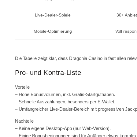
Live‑Dealer‑Spiele
30+ Anbiet
Mobile‑Optimierung
Voll respon
Die Tabelle zeigt klar, dass Dragonia Casino in fast allen rele
Pro‑ und Kontra‑Liste
Vorteile
– Hohe Bonusvolumen, inkl. Gratis‑Startguthaben.
– Schnelle Auszahlungen, besonders per E‑Wallet.
– Umfangreicher Live‑Dealer‑Bereich mit progressiven Jackp
Nachteile
– Keine eigene Desktop‑App (nur Web‑Version).
– Einige Bonusbedingungen sind für Anfänger etwas komplex