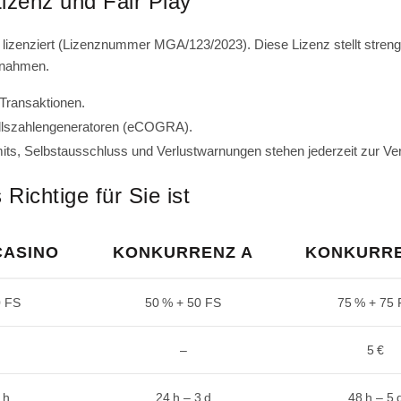
Lizenz und Fair Play
 lizenziert (Lizenznummer MGA/123/2023). Diese Lizenz stellt streng
ßnahmen.
 Transaktionen.
ufallszahlengeneratoren (eCOGRA).
mits, Selbstausschluss und Verlustwarnungen stehen jederzeit zur Ve
ichtige für Sie ist
CASINO
KONKURRENZ A
KONKURRE
0 FS
50 % + 50 FS
75 % + 75 
–
5 €
 h
24 h – 3 d
48 h – 5 