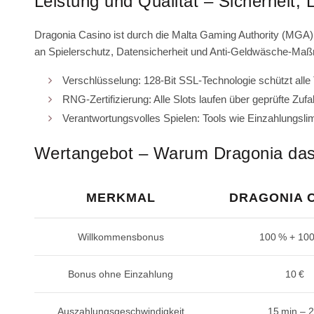
Leistung und Qualität – Sicherheit, 
Dragonia Casino ist durch die Malta Gaming Authority (MGA)
an Spielerschutz, Datensicherheit und Anti‑Geldwäsche‑Ma
Verschlüsselung: 128‑Bit SSL‑Technologie schützt alle
RNG‑Zertifizierung: Alle Slots laufen über geprüfte Z
Verantwortungsvolles Spielen: Tools wie Einzahlungsli
Wertangebot – Warum Dragonia das R
MERKMAL
DRAGONIA 
Willkommensbonus
100 % + 10
Bonus ohne Einzahlung
10 €
Auszahlungsgeschwindigkeit
15 min – 2