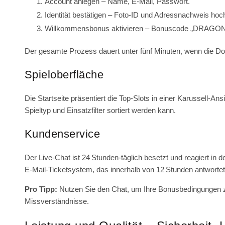
Account anlegen – Name, E‑Mail, Passwort.
Identität bestätigen – Foto‑ID und Adressnachweis hoc
Willkommensbonus aktivieren – Bonuscode „DRAGON1
Der gesamte Prozess dauert unter fünf Minuten, wenn die Dok
Spieloberfläche
Die Startseite präsentiert die Top‑Slots in einer Karussell‑A
Spieltyp und Einsatzfilter sortiert werden kann.
Kundenservice
Der Live‑Chat ist 24 Stunden‑täglich besetzt und reagiert in 
E‑Mail‑Ticketsystem, das innerhalb von 12 Stunden antwortet
Pro Tipp:
Nutzen Sie den Chat, um Ihre Bonusbedingungen zu 
Missverständnisse.