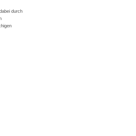
dabei durch
n
chigen