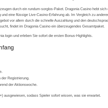
erzeugen durch ein rundum‑sorglos‑Paket. Dragonia Casino hebt sich 
und eine flüssige Live‑Casino‑Erfahrung ab. Im Vergleich zu andere
ngebot vor allem durch die schnelle Auszahlung und den deutschspra
te sucht, findet im Dragonia Casino ein überzeugendes Gesamtpaket.
a login und erleben Sie sofort die ersten Bonus‑Highlights.
mfang
e.
 der Registrierung.
hrend der Aktionswoche.
) ausgewiesen, sodass Spieler sofort wissen, was sie erwartet.