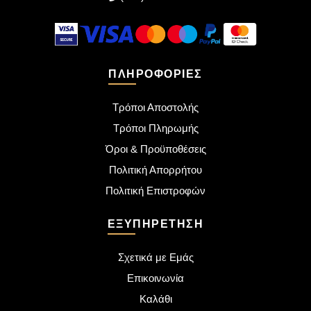
ΠΛΗΡΟΦΟΡΊΕΣ
Τρόποι Αποστολής
Τρόποι Πληρωμής
Όροι & Προϋποθέσεις
Πολιτική Απορρήτου
Πολιτική Επιστροφών
ΕΞΥΠΗΡΈΤΗΣΗ
Σχετικά με Εμάς
Επικοινωνία
Καλάθι