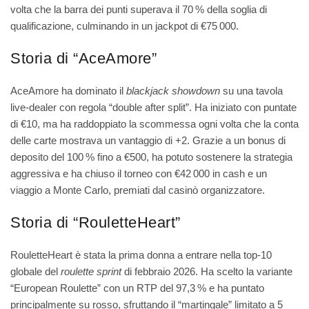
volta che la barra dei punti superava il 70 % della soglia di
qualificazione, culminando in un jackpot di €75 000.
Storia di “AceAmore”
AceAmore ha dominato il
blackjack showdown
su una tavola
live‑dealer con regola “double after split”. Ha iniziato con puntate
di €10, ma ha raddoppiato la scommessa ogni volta che la conta
delle carte mostrava un vantaggio di +2. Grazie a un bonus di
deposito del 100 % fino a €500, ha potuto sostenere la strategia
aggressiva e ha chiuso il torneo con €42 000 in cash e un
viaggio a Monte Carlo, premiati dal casinò organizzatore.
Storia di “RouletteHeart”
RouletteHeart è stata la prima donna a entrare nella top‑10
globale del
roulette sprint
di febbraio 2026. Ha scelto la variante
“European Roulette” con un RTP del 97,3 % e ha puntato
principalmente su rosso, sfruttando il “martingale” limitato a 5