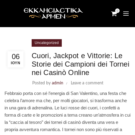
0
Uncategorized
Cuori, Jackpot e Vittorie: Le
06
Storie dei Campioni dei Tornei
ΙΟΎΝ
nei Casinò Online
Posted by
admin
Leave a comment
Febbraio porta con sé l’energia di San Valentino, una festa che
celebra l’amore ma che, per molti giocatori, si trasforma anche
in una gara di adrenalina. Le luci rosse dei cuori, i confetti a
forma di carte e le promozioni a tema creano un’atmosfera in cui
la “caccia al tesoro” dei tornei di casinò diventa una vera e
propria avventura romantica. I tornei non sono più riservati a