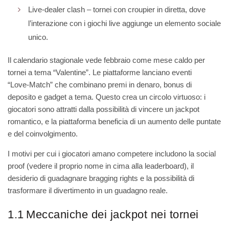
Live‑dealer clash – tornei con croupier in diretta, dove
l’interazione con i giochi live aggiunge un elemento sociale
unico.
Il calendario stagionale vede febbraio come mese caldo per
tornei a tema “Valentine”. Le piattaforme lanciano eventi
“Love‑Match” che combinano premi in denaro, bonus di
deposito e gadget a tema. Questo crea un circolo virtuoso: i
giocatori sono attratti dalla possibilità di vincere un jackpot
romantico, e la piattaforma beneficia di un aumento delle puntate
e del coinvolgimento.
I motivi per cui i giocatori amano competere includono la social
proof (vedere il proprio nome in cima alla leaderboard), il
desiderio di guadagnare bragging rights e la possibilità di
trasformare il divertimento in un guadagno reale.
1.1 Meccaniche dei jackpot nei tornei