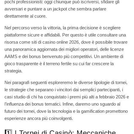
pochi professionisti: oggi chiunque può iscriversi, sfidare gli
avversari e puntare a un jackpot che sembra parlare
direttamente al cuore.
Nel percorso verso la vittoria, la prima decisione è scegliere
piattaforme sicure e affidabili. Per questo è utile consultare una
risorsa come
siti di casino online 2026
, dove è possibile trovare
una panoramica aggiornata dei migliori operatori, delle licenze
AAMS e dei bonus benvenuto più competitivi. Un ambiente di
gioco trasparente è il terreno fertile su cui far crescere la
strategia.
Nei paragrafi seguenti esploreremo le diverse tipologie di tornei,
le strategie che separano i vincitori dai semplici partecipanti, i
casi studio di chi ha conquistato i premi più alti a febbraio 2026 e
l’influenza dei bonus tematici. Infine, daremo uno sguardo al
futuro dei tornei, dove la tecnologia e la gamification promettono
esperienze ancora più coinvolgenti.
1️⃣ I Tornei di Casinò: Meccaniche,