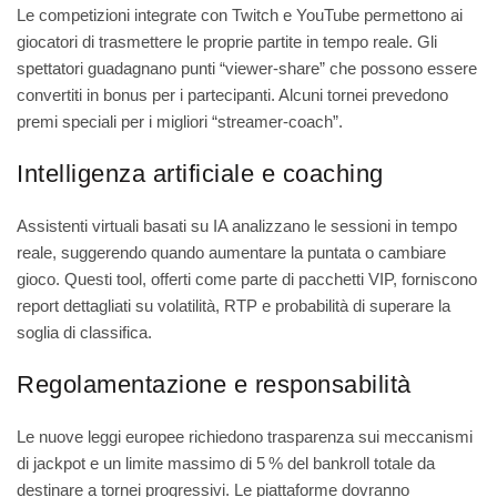
Le competizioni integrate con Twitch e YouTube permettono ai
giocatori di trasmettere le proprie partite in tempo reale. Gli
spettatori guadagnano punti “viewer‑share” che possono essere
convertiti in bonus per i partecipanti. Alcuni tornei prevedono
premi speciali per i migliori “streamer‑coach”.
Intelligenza artificiale e coaching
Assistenti virtuali basati su IA analizzano le sessioni in tempo
reale, suggerendo quando aumentare la puntata o cambiare
gioco. Questi tool, offerti come parte di pacchetti VIP, forniscono
report dettagliati su volatilità, RTP e probabilità di superare la
soglia di classifica.
Regolamentazione e responsabilità
Le nuove leggi europee richiedono trasparenza sui meccanismi
di jackpot e un limite massimo di 5 % del bankroll totale da
destinare a tornei progressivi. Le piattaforme dovranno