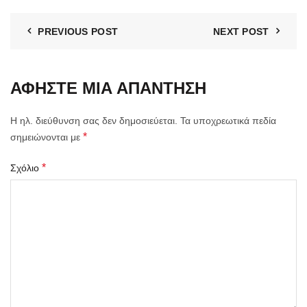
PREVIOUS POST
NEXT POST
ΑΦΉΣΤΕ ΜΙΑ ΑΠΆΝΤΗΣΗ
Η ηλ. διεύθυνση σας δεν δημοσιεύεται.
Τα υποχρεωτικά πεδία
*
σημειώνονται με
*
Σχόλιο