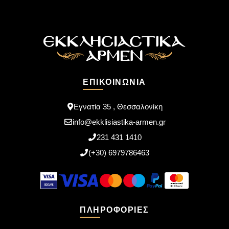
ΕΠΙΚΟΙΝΩΝΊΑ
Εγνατία 35 , Θεσσαλονίκη
info@ekklisiastika-armen.gr
231 431 1410
(+30) 6979786463
ΠΛΗΡΟΦΟΡΊΕΣ