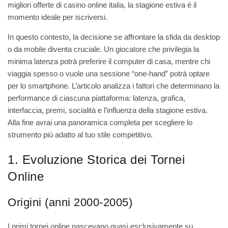
migliori offerte di
casino online italia
, la stagione estiva è il
momento ideale per iscriversi.
In questo contesto, la decisione se affrontare la sfida da desktop
o da mobile diventa cruciale. Un giocatore che privilegia la
minima latenza potrà preferire il computer di casa, mentre chi
viaggia spesso o vuole una sessione “one‑hand” potrà optare
per lo smartphone. L’articolo analizza i fattori che determinano la
performance di ciascuna piattaforma: latenza, grafica,
interfaccia, premi, socialità e l’influenza della stagione estiva.
Alla fine avrai una panoramica completa per scegliere lo
strumento più adatto al tuo stile competitivo.
1. Evoluzione Storica dei Tornei
Online
Origini (anni 2000‑2005)
I primi tornei online nascevano quasi esclusivamente su