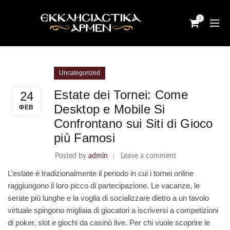
0
Uncategorized
Estate dei Tornei: Come
24
Desktop e Mobile Si
ΦΕΒ
Confrontano sui Siti di Gioco
più Famosi
Posted by
admin
Leave a comment
L’estate è tradizionalmente il periodo in cui i tornei online
raggiungono il loro picco di partecipazione. Le vacanze, le
serate più lunghe e la voglia di socializzare dietro a un tavolo
virtuale spingono migliaia di giocatori a iscriversi a competizioni
di poker, slot e giochi da casinò live. Per chi vuole scoprire le