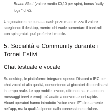
Beach Blast
(valore medio €0,10 per spin), bonus “daily
login” di €2.
Un giocatore che punta al cash prize massimizza il valore
scegliendo il desktop, mentre chi vuole aumentare il bankroll
con spin gratuiti può preferire il mobile.
5. Socialità e Community durante i
Tornei Estivi
Chat testuale e vocale
Su desktop, le piattaforme integrano spesso Discord o IRC per
chat vocali di alta qualità, consentendo ai giocatori di coordinarsi
in tempo reale. Le app mobile, invece, offrono chat in‑app con
messaggi brevi e emoji, più adatte a conversazioni rapide.
Alcuni operatori hanno introdotto “voice‑over‑IP” direttamente
nell’app, ma la qualità dipende dalla connessione cellulare.