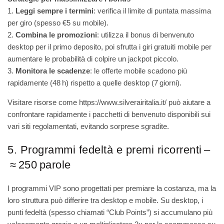
1.
Leggi sempre i termini
: verifica il limite di puntata massima
per giro (spesso €5 su mobile).
2.
Combina le promozioni
: utilizza il bonus di benvenuto
desktop per il primo deposito, poi sfrutta i giri gratuiti mobile per
aumentare le probabilità di colpire un jackpot piccolo.
3.
Monitora le scadenze
: le offerte mobile scadono più
rapidamente (48 h) rispetto a quelle desktop (7 giorni).
Visitare risorse come https://www.silverairitalia.it/ può aiutare a
confrontare rapidamente i pacchetti di benvenuto disponibili sui
vari siti regolamentati, evitando sorprese sgradite.
5. Programmi fedeltà e premi ricorrenti –
≈ 250 parole
I programmi VIP sono progettati per premiare la costanza, ma la
loro struttura può differire tra desktop e mobile. Su desktop, i
punti fedeltà (spesso chiamati “Club Points”) si accumulano più