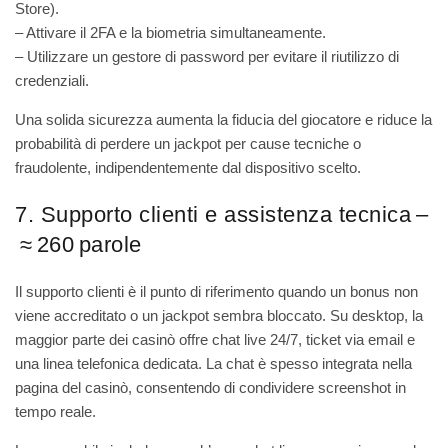
Store).
– Attivare il 2FA e la biometria simultaneamente.
– Utilizzare un gestore di password per evitare il riutilizzo di
credenziali.
Una solida sicurezza aumenta la fiducia del giocatore e riduce la
probabilità di perdere un jackpot per cause tecniche o
fraudolente, indipendentemente dal dispositivo scelto.
7. Supporto clienti e assistenza tecnica –
≈ 260 parole
Il supporto clienti è il punto di riferimento quando un bonus non
viene accreditato o un jackpot sembra bloccato. Su desktop, la
maggior parte dei casinò offre chat live 24/7, ticket via email e
una linea telefonica dedicata. La chat è spesso integrata nella
pagina del casinò, consentendo di condividere screenshot in
tempo reale.