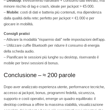
–
Desktop
: investimento hardware + consumo dati elevato, ma
minore rischio di lag e crash, ideale per jackpot > €5 000.
–
Mobile
: costi di dati e batteria più contenuti, ma dipendenza
dalla qualità della rete; perfetto per jackpot < €1 000 e per
giocare in mobilità.
Consigli pratici
– Attivare la modalità “risparmio dati” nelle impostazioni dell’app.
– Utilizzare cuffie Bluetooth per ridurre il consumo di energia
della scheda audio.
– Pianificare le sessioni più lunghe su desktop, riservando il
mobile per brevi sessioni di bonus.
Conclusione – ≈ 200 parole
Dopo aver analizzato esperienza utente, performance tecniche,
accesso ai jackpot, bonus, programmi fedeltà, sicurezza,
supporto e costi operativi, emerge un quadro equilibrato: il
desktop continua a offrire la massima stabilità, visualizzazione