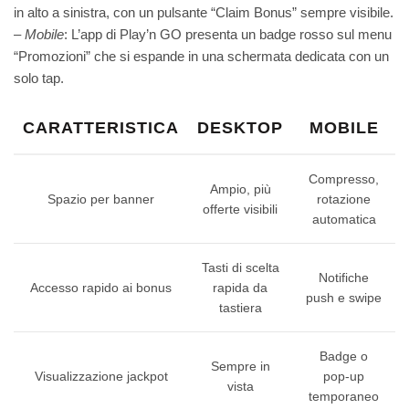
in alto a sinistra, con un pulsante “Claim Bonus” sempre visibile.
–
Mobile
: L’app di Play’n GO presenta un badge rosso sul menu
“Promozioni” che si espande in una schermata dedicata con un
solo tap.
CARATTERISTICA
DESKTOP
MOBILE
Compresso,
Ampio, più
Spazio per banner
rotazione
offerte visibili
automatica
Tasti di scelta
Notifiche
Accesso rapido ai bonus
rapida da
push e swipe
tastiera
Badge o
Sempre in
Visualizzazione jackpot
pop‑up
vista
temporaneo