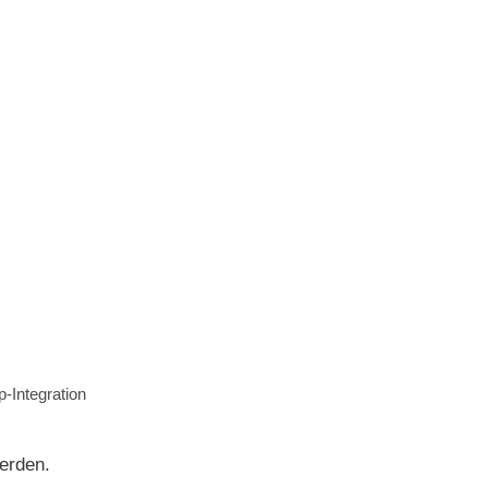
‑Integration
werden.