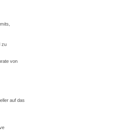
mits,
l zu
nrate von
ller auf das
ive