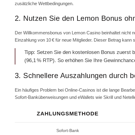
zusätzliche Wettbedingungen.
2. Nutzen Sie den Lemon Bonus ohn
Der Willkommensbonus von Lemon Casino beinhaltet nicht n
Einzahlung von 10 € für neue Mitglieder. Dieser Betrag kann s
Tipp: Setzen Sie den kostenlosen Bonus zuerst be
(96,1 % RTP). So erhöhen Sie Ihre Gewinnchancen
3. Schnellere Auszahlungen durch 
Ein häufiges Problem bei Online‑Casinos ist die lange Bearb
Sofort‑Banküberweisungen und eWallets wie Skrill und Netelle
ZAHLUNGSMETHODE
Sofort‑Bank