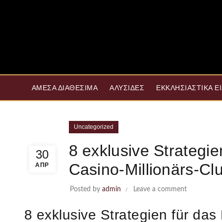
ΆΜΕΣΑ ΔΙΑΘΈΣΙΜΑ
ΑΛΥΣΊΔΕΣ
ΕΚΚΛΗΣΙΑΣΤΙΚΆ Ε
Uncategorized
8 exklusive Strategi
30
Casino‑Millionärs‑C
ΑΠΡ
Posted by
admin
Leave a comment
8 exklusive Strategien für da