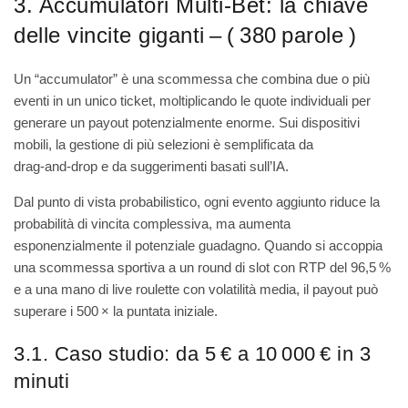
3. Accumulatori Multi‑Bet: la chiave
delle vincite giganti – ( 380 parole )
Un “accumulator” è una scommessa che combina due o più
eventi in un unico ticket, moltiplicando le quote individuali per
generare un payout potenzialmente enorme. Sui dispositivi
mobili, la gestione di più selezioni è semplificata da
drag‑and‑drop e da suggerimenti basati sull’IA.
Dal punto di vista probabilistico, ogni evento aggiunto riduce la
probabilità di vincita complessiva, ma aumenta
esponenzialmente il potenziale guadagno. Quando si accoppia
una scommessa sportiva a un round di slot con RTP del 96,5 %
e a una mano di live roulette con volatilità media, il payout può
superare i 500 × la puntata iniziale.
3.1. Caso studio: da 5 € a 10 000 € in 3
minuti