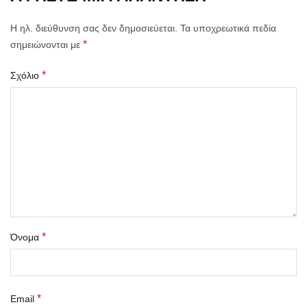
Η ηλ. διεύθυνση σας δεν δημοσιεύεται.
Τα υποχρεωτικά πεδία
*
σημειώνονται με
*
Σχόλιο
*
Όνομα
*
Email