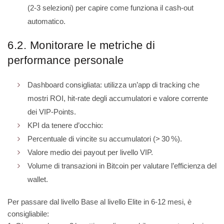
(2‑3 selezioni) per capire come funziona il cash‑out
automatico.
6.2. Monitorare le metriche di
performance personale
Dashboard consigliata: utilizza un’app di tracking che
mostri ROI, hit‑rate degli accumulatori e valore corrente
dei VIP‑Points.
KPI da tenere d’occhio:
Percentuale di vincite su accumulatori (> 30 %).
Valore medio dei payout per livello VIP.
Volume di transazioni in Bitcoin per valutare l’efficienza del
wallet.
Per passare dal livello Base al livello Elite in 6‑12 mesi, è
consigliabile: