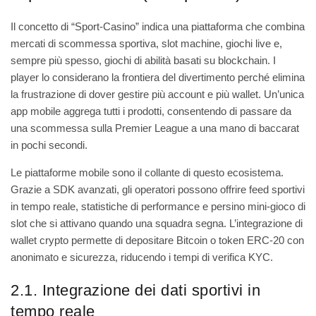
Il concetto di “Sport‑Casino” indica una piattaforma che combina
mercati di scommessa sportiva, slot machine, giochi live e,
sempre più spesso, giochi di abilità basati su blockchain. I
player lo considerano la frontiera del divertimento perché elimina
la frustrazione di dover gestire più account e più wallet. Un’unica
app mobile aggrega tutti i prodotti, consentendo di passare da
una scommessa sulla Premier League a una mano di baccarat
in pochi secondi.
Le piattaforme mobile sono il collante di questo ecosistema.
Grazie a SDK avanzati, gli operatori possono offrire feed sportivi
in tempo reale, statistiche di performance e persino mini‑gioco di
slot che si attivano quando una squadra segna. L’integrazione di
wallet crypto permette di depositare Bitcoin o token ERC‑20 con
anonimato e sicurezza, riducendo i tempi di verifica KYC.
2.1. Integrazione dei dati sportivi in
tempo reale