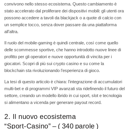
convivono nello stesso ecosistema. Questo cambiamento è
stato accelerato dal proliferare dei dispositivi mobili: gli utenti ora
possono accedere a tavoli da blackjack o a quote di calcio con
un semplice tocco, senza dover passare da una piattaforma
all’altra.
Il ruolo del mobile‑gaming è quindi centrale, così come quello
delle scommesse sportive, che hanno introdotto nuove linee di
profitto per gli operatori e nuove opportunità di vincita per i
giocatori. Scopri di più sui
crypto casino
e su come la
blockchain sta rivoluzionando l’esperienza di gioco.
La tesi di questo articolo è chiara: l’integrazione di accumulatori
multi‑bet e di programmi VIP avanzati sta ridefinendo il futuro del
settore, creando un modello ibrido in cui sport, slot e tecnologia
si alimentano a vicenda per generare payout record.
2. Il nuovo ecosistema
“Sport‑Casino” – ( 340 parole )