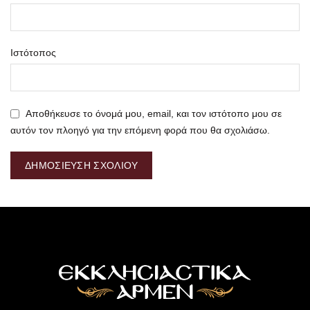
Ιστότοπος
Αποθήκευσε το όνομά μου, email, και τον ιστότοπο μου σε
αυτόν τον πλοηγό για την επόμενη φορά που θα σχολιάσω.