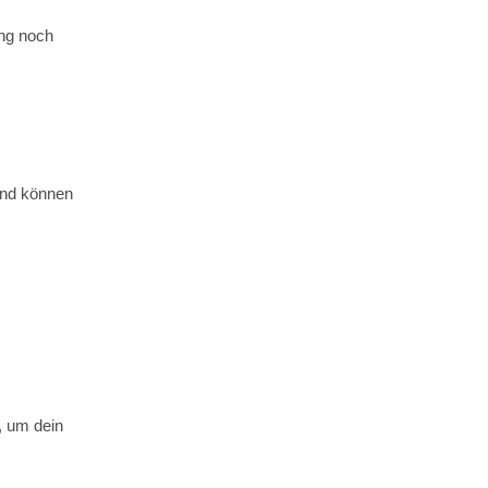
ang noch
 und können
, um dein