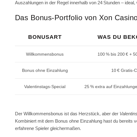
Auszahlungen in der Regel innerhalb von 24 Stunden – ideal,
Das Bonus‑Portfolio von Xon Casino
BONUSART
WAS DU BE
Willkommensbonus
100 % bis 200 € + 50
Bonus ohne Einzahlung
10 € Gratis‑
Valentinstags‑Special
25 % extra auf Einzahlung
Der Willkommensbonus ist das Herzstück, aber der
Valentin
Kombiniert mit dem Bonus ohne Einzahlung hast du bereits vor 
erfahrene Spieler gleichermaßen.