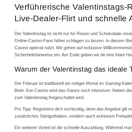
Verführerische Valentinstags
Live‑Dealer‑Flirt und schnell
Der Valentinstag ist nicht nur für Rosen und Schokolade reser
Online‑Casino‑Fans höher schlagen zu lassen. In diesem Beit
Casino optimal nutzt. Wir gehen auf exklusive Willkommensb
Sicherheitshinweise ein. Am Ende geben wir dir eine klare Han
Warum der Valentinstag das ideale T
Der Februar ist traditionell ein ruhiger Monat im Gaming‑Kale
Beim Xon Casino wird das Ganze noch intensiver: Neben de
zum Valentinstag freigeschaltet wird.
Pro Tipp: Registriere dich rechtzeitig, denn das Angebot gilt n
zusätzliches Startguthaben, sondern auch exklusive Freispiel
Ein weiterer Vorteil ist die schnelle Auszahlung. Während ma