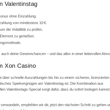
n Valentinstag
Bonus ohne Einzahlung.
zahlung von mindestens 10 €.
m die Volatilität zu prüfen.
 Element zu genießen.
lungsmethode.
 auch deine Gewinnchancen – und das alles in einer liebevollen Atm
 im Xon Casino
ni über schnelle Auszahlungen bis hin zu einem sicheren, lizenzierte
antisches Spielvergnügen am Valentinstag ist. Die Kombination aus
 Valentinstags‑Special sorgt dafür, dass du sofort loslegen kannst
u verwandeln, empfehlen wir dir, jetzt den nächsten Schritt zu gehen 