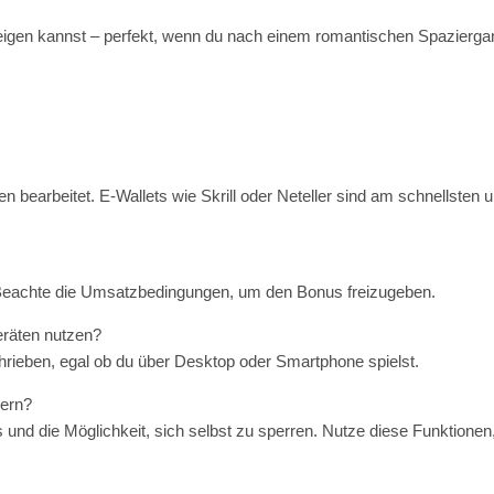
steigen kannst – perfekt, wenn du nach einem romantischen Spazierg
 bearbeitet. E‑Wallets wie Skrill oder Neteller sind am schnellsten
. Beachte die Umsatzbedingungen, um den Bonus freizugeben.
eräten nutzen?
hrieben, egal ob du über Desktop oder Smartphone spielst.
uern?
ts und die Möglichkeit, sich selbst zu sperren. Nutze diese Funktionen