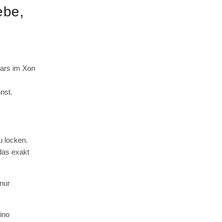
ebe,
uars im Xon
nst.
u locken.
das exakt
 nur
ino