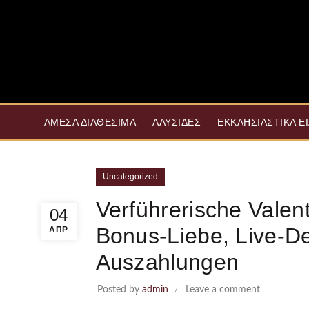
ΆΜΕΣΑ ΔΙΑΘΈΣΙΜΑ
ΑΛΥΣΊΔΕΣ
ΕΚΚΛΗΣΙΑΣΤΙΚΆ Ε
Uncategorized
Verführerische Valen
04
Bonus‑Liebe, Live‑Dea
ΑΠΡ
Auszahlungen
Posted by
admin
Leave a comment