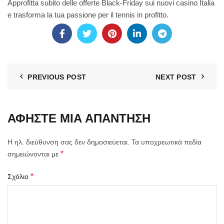
Approfitta subito delle offerte Black‑Friday sui nuovi casino Italia
e trasforma la tua passione per il tennis in profitto.
PREVIOUS POST
NEXT POST
ΑΦΉΣΤΕ ΜΙΑ ΑΠΆΝΤΗΣΗ
Η ηλ. διεύθυνση σας δεν δημοσιεύεται.
Τα υποχρεωτικά πεδία
*
σημειώνονται με
*
Σχόλιο