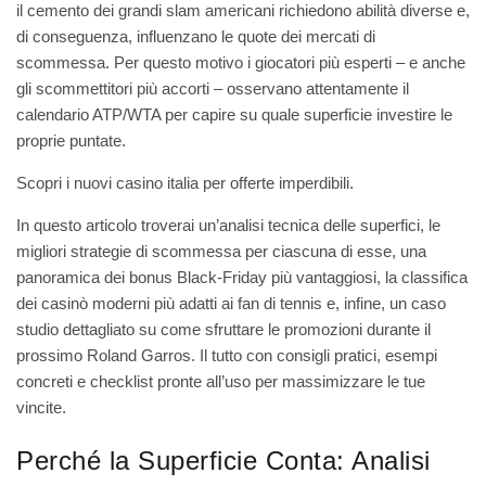
il cemento dei grandi slam americani richiedono abilità diverse e,
di conseguenza, influenzano le quote dei mercati di
scommessa. Per questo motivo i giocatori più esperti – e anche
gli scommettitori più accorti – osservano attentamente il
calendario ATP/WTA per capire su quale superficie investire le
proprie puntate.
Scopri i
nuovi casino italia
per offerte imperdibili.
In questo articolo troverai un’analisi tecnica delle superfici, le
migliori strategie di scommessa per ciascuna di esse, una
panoramica dei bonus Black‑Friday più vantaggiosi, la classifica
dei casinò moderni più adatti ai fan di tennis e, infine, un caso
studio dettagliato su come sfruttare le promozioni durante il
prossimo Roland Garros. Il tutto con consigli pratici, esempi
concreti e checklist pronte all’uso per massimizzare le tue
vincite.
Perché la Superficie Conta: Analisi