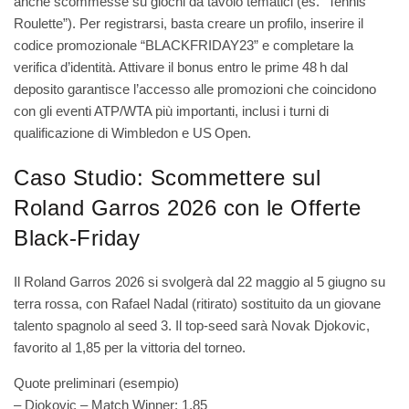
anche scommesse su giochi da tavolo tematici (es. “Tennis
Roulette”). Per registrarsi, basta creare un profilo, inserire il
codice promozionale “BLACKFRIDAY23” e completare la
verifica d’identità. Attivare il bonus entro le prime 48 h dal
deposito garantisce l’accesso alle promozioni che coincidono
con gli eventi ATP/WTA più importanti, inclusi i turni di
qualificazione di Wimbledon e US Open.
Caso Studio: Scommettere sul
Roland Garros 2026 con le Offerte
Black‑Friday
Il Roland Garros 2026 si svolgerà dal 22 maggio al 5 giugno su
terra rossa, con Rafael Nadal (ritirato) sostituito da un giovane
talento spagnolo al seed 3. Il top‑seed sarà Novak Djokovic,
favorito al 1,85 per la vittoria del torneo.
Quote preliminari (esempio)
– Djokovic – Match Winner: 1,85