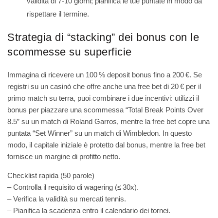
validità di 7‑10 giorni; pianifica le tue puntate in modo da
rispettare il termine.
Strategia di “stacking” dei bonus con le
scommesse su superficie
Immagina di ricevere un 100 % deposit bonus fino a 200 €. Se
registri su un casinò che offre anche una free bet di 20 € per il
primo match su terra, puoi combinare i due incentivi: utilizzi il
bonus per piazzare una scommessa “Total Break Points Over
8.5” su un match di Roland Garros, mentre la free bet copre una
puntata “Set Winner” su un match di Wimbledon. In questo
modo, il capitale iniziale è protetto dal bonus, mentre la free bet
fornisce un margine di profitto netto.
Checklist rapida (50 parole)
– Controlla il requisito di wagering (≤ 30x).
– Verifica la validità su mercati tennis.
– Pianifica la scadenza entro il calendario dei tornei.