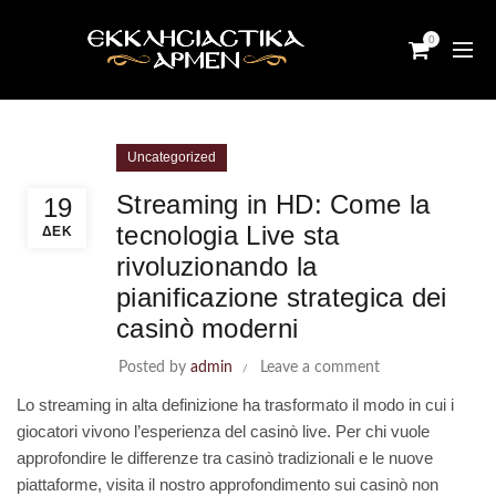
0
Uncategorized
Streaming in HD: Come la
19
tecnologia Live sta
ΔΕΚ
rivoluzionando la
pianificazione strategica dei
casinò moderni
Posted by
admin
Leave a comment
Lo streaming in alta definizione ha trasformato il modo in cui i
giocatori vivono l’esperienza del casinò live. Per chi vuole
approfondire le differenze tra casinò tradizionali e le nuove
piattaforme, visita il nostro approfondimento sui
casinò non