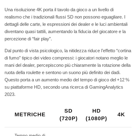
Una risoluzione 4K porta il tavolo da gioco a un livello di
realismo che i tradizionali flussi SD non possono eguagliare. I
dettagli delle carte, le espressioni dei dealer e le luci ambientali
diventano quasi tattili, aumentando la fiducia del giocatore e la
percezione di “fair play”.
Dal punto di vista psicologico, la nitidezza riduce l’effetto “cortina
di fumo” tipico dei video compressi: i giocatori notano meglio le
mani del dealer, percepiscono più chiaramente la rotazione della
ruota della roulette e sentono un suono più definito dei dadi.
Questo porta a un aumento medio del tempo di gioco del +12 %
su piattaforme HD, secondo una ricerca di GamingAnalytics
2023.
SD
HD
METRICHE
4K
(720P)
(1080P)
Tempo medio di