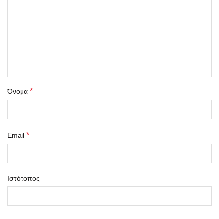
*
Όνομα
*
Email
Ιστότοπος