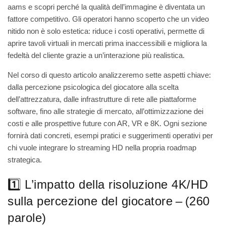
aams
e scopri perché la qualità dell’immagine è diventata un
fattore competitivo. Gli operatori hanno scoperto che un video
nitido non è solo estetica: riduce i costi operativi, permette di
aprire tavoli virtuali in mercati prima inaccessibili e migliora la
fedeltà del cliente grazie a un’interazione più realistica.
Nel corso di questo articolo analizzeremo sette aspetti chiave:
dalla percezione psicologica del giocatore alla scelta
dell’attrezzatura, dalle infrastrutture di rete alle piattaforme
software, fino alle strategie di mercato, all’ottimizzazione dei
costi e alle prospettive future con AR, VR e 8K. Ogni sezione
fornirà dati concreti, esempi pratici e suggerimenti operativi per
chi vuole integrare lo streaming HD nella propria roadmap
strategica.
1️⃣ L’impatto della risoluzione 4K/HD
sulla percezione del giocatore – (260
parole)