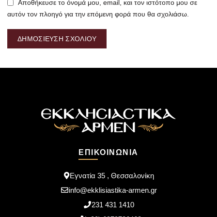
Αποθήκευσε το όνομά μου, email, και τον ιστότοπο μου σε
αυτόν τον πλοηγό για την επόμενη φορά που θα σχολιάσω.
ΕΠΙΚΟΙΝΩΝΊΑ
Εγνατία 35 , Θεσσαλονίκη
info@ekklisiastika-armen.gr
231 431 1410