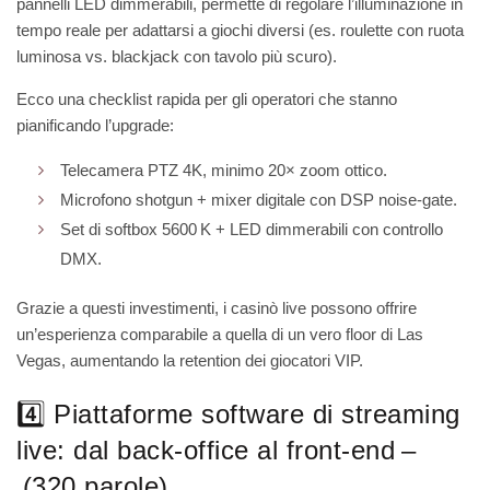
pannelli LED dimmerabili, permette di regolare l’illuminazione in
tempo reale per adattarsi a giochi diversi (es. roulette con ruota
luminosa vs. blackjack con tavolo più scuro).
Ecco una checklist rapida per gli operatori che stanno
pianificando l’upgrade:
Telecamera PTZ 4K, minimo 20× zoom ottico.
Microfono shotgun + mixer digitale con DSP noise‑gate.
Set di softbox 5600 K + LED dimmerabili con controllo
DMX.
Grazie a questi investimenti, i casinò live possono offrire
un’esperienza comparabile a quella di un vero floor di Las
Vegas, aumentando la retention dei giocatori VIP.
4️⃣ Piattaforme software di streaming
live: dal back‑office al front‑end –
(320 parole)