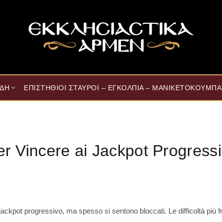
ΊΔΗ
ΕΠΙΣΤΉΘΙΟΙ ΣΤΑΥΡΟΊ – ΕΓΚΌΛΠΙΑ – ΜΑΝΙΚΕΤΌΚΟΥΜΠΑ
r Vincere ai Jackpot Progressi
jackpot progressivo, ma spesso si sentono bloccati. Le difficoltà più f