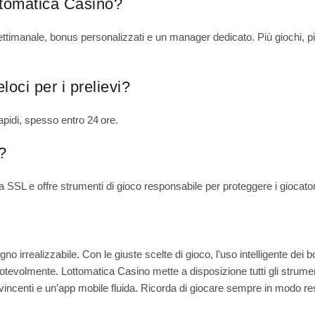
ttomatica Casino?
ttimanale, bonus personalizzati e un manager dedicato. Più giochi, più
oci per i prelievi?
apidi, spesso entro 24 ore.
?
fia SSL e offre strumenti di gioco responsabile per proteggere i giocator
o irrealizzabile. Con le giuste scelte di gioco, l’uso intelligente dei 
otevolmente. Lottomatica Casino mette a disposizione tutti gli strumen
avvincenti e un’app mobile fluida. Ricorda di giocare sempre in modo r