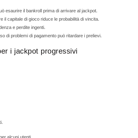
 può esaurire il bankroll prima di arrivare al jackpot.
il capitale di gioco riduce le probabilità di vincita.
denza e perdite ingenti.
so di problemi di pagamento può ritardare i prelievi.
er i jackpot progressivi
i.
er alcuni utenti.