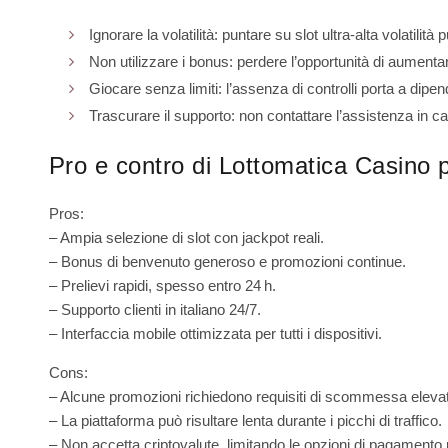
Ignorare la volatilità: puntare su slot ultra‑alta volatilità
Non utilizzare i bonus: perdere l’opportunità di aumentare 
Giocare senza limiti: l’assenza di controlli porta a dipen
Trascurare il supporto: non contattare l’assistenza in ca
Pro e contro di Lottomatica Casino p
Pros:
– Ampia selezione di slot con jackpot reali.
– Bonus di benvenuto generoso e promozioni continue.
– Prelievi rapidi, spesso entro 24 h.
– Supporto clienti in italiano 24/7.
– Interfaccia mobile ottimizzata per tutti i dispositivi.
Cons:
– Alcune promozioni richiedono requisiti di scommessa elevat
– La piattaforma può risultare lenta durante i picchi di traffico.
– Non accetta criptovalute, limitando le opzioni di pagamento p