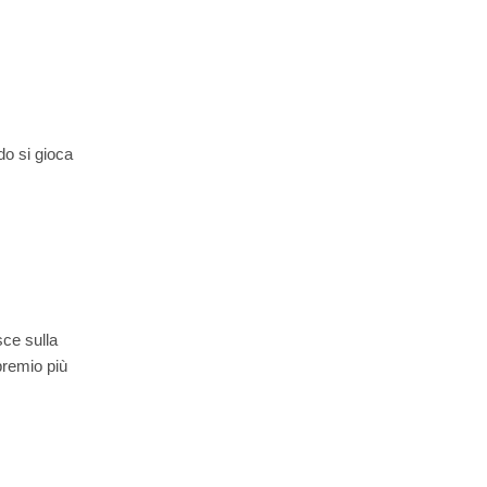
do si gioca
sce sulla
premio più