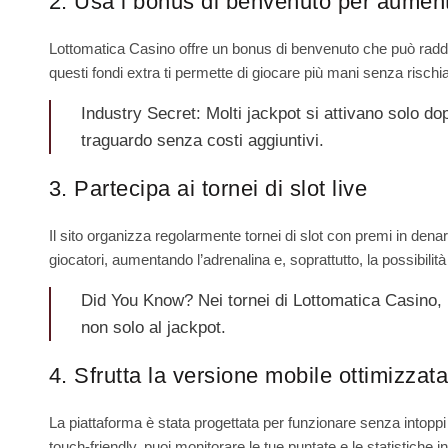
2. Usa i bonus di benvenuto per aumenta
Lottomatica Casino offre un bonus di benvenuto che può raddoppi
questi fondi extra ti permette di giocare più mani senza rischiare
Industry Secret: Molti jackpot si attivano solo dop
traguardo senza costi aggiuntivi.
3. Partecipa ai tornei di slot live
Il sito organizza regolarmente tornei di slot con premi in denar
giocatori, aumentando l’adrenalina e, soprattutto, la possibilità
Did You Know? Nei tornei di Lottomatica Casino, i 
non solo al jackpot.
4. Sfrutta la versione mobile ottimizzat
La piattaforma è stata progettata per funzionare senza intoppi
touch‑friendly, puoi monitorare le tue puntate e le statistiche i