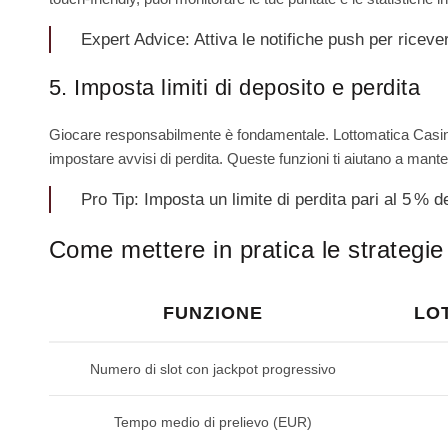
Expert Advice: Attiva le notifiche push per riceve
5. Imposta limiti di deposito e perdita
Giocare responsabilmente è fondamentale. Lottomatica Casino off
impostare avvisi di perdita. Queste funzioni ti aiutano a manten
Pro Tip: Imposta un limite di perdita pari al 5 % de
Come mettere in pratica le strategi
FUNZIONE
LO
Numero di slot con jackpot progressivo
Tempo medio di prelievo (EUR)