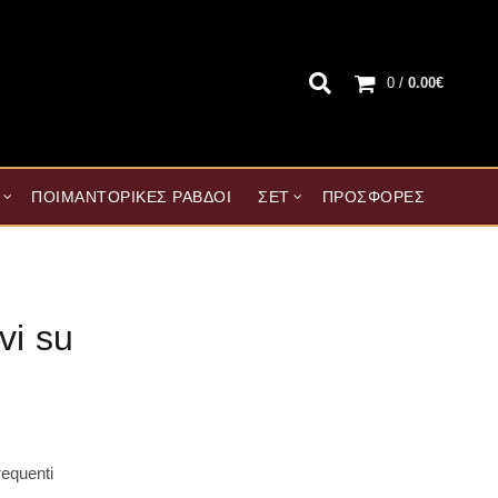
0
/
0.00
€
ΠΟΙΜΑΝΤΟΡΙΚΈΣ ΡΆΒΔΟΙ
ΣΕΤ
ΠΡΟΣΦΟΡΈΣ
vi su
requenti