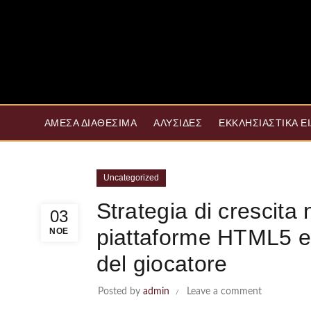
ΆΜΕΣΑ ΔΙΑΘΈΣΙΜΑ
ΑΛΥΣΊΔΕΣ
ΕΚΚΛΗΣΙΑΣΤΙΚΆ Ε
Uncategorized
Strategia di crescita
03
piattaforme HTML5 e i
ΝΟΈ
del giocatore
Posted by
admin
Leave a comment