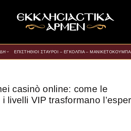
ΊΔΗ
ΕΠΙΣΤΉΘΙΟΙ ΣΤΑΥΡΟΊ – ΕΓΚΌΛΠΙΑ – ΜΑΝΙΚΕΤΌΚΟΥΜΠΑ
 nei casinò online: come le
 livelli VIP trasformano l’espe