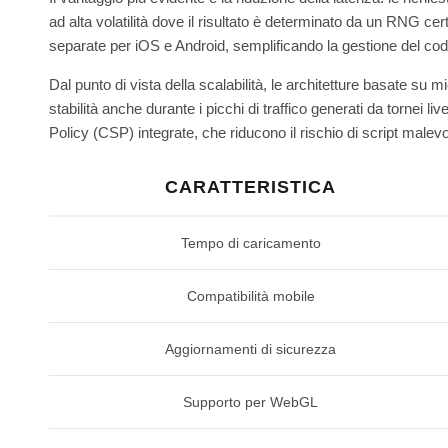
ad alta volatilità dove il risultato è determinato da un RNG cert
separate per iOS e Android, semplificando la gestione del cod
Dal punto di vista della scalabilità, le architetture basate su m
stabilità anche durante i picchi di traffico generati da tornei 
Policy (CSP) integrate, che riducono il rischio di script malevol
CARATTERISTICA
Tempo di caricamento
Compatibilità mobile
Aggiornamenti di sicurezza
Supporto per WebGL