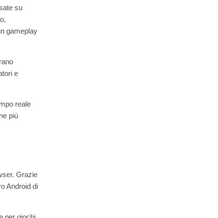
asate su
o,
è un gameplay
erano
tori e
empo reale
one più
wser. Grazie
o Android di
e per giochi