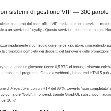
con sistemi di gestione VIP — 300 parole
ulette, baccarat) dal back‑office VIP mediante micro‑servizi. Il moto
 a un servizio di “loyalty”. Questo servizio, spesso costruito su No
izza rapidamente il punteggio corrente del giocatore, consentendo a
a cronologia completa dei depositi, del turnover e delle promozioni ri
rypto: quando un giocatore riceve 0,5 BTC di bonus, il sistema calcol
e monitora il progresso. Grazie a webhook, il front‑end HTML5 può v
ione di
Mega Joker
con un RTP del 99 %. L’evento “spin completato” i
uo contatore “Gold”. Il front‑end, tramite GraphQL subscription, aggio
 del 10 %”.