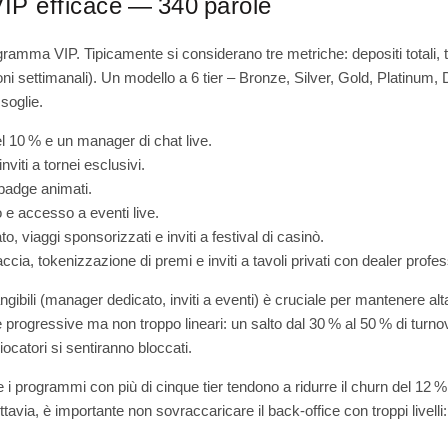
 VIP efficace — 340 parole
ogramma VIP. Tipicamente si considerano tre metriche: depositi totali, 
i settimanali). Un modello a 6 tier – Bronze, Silver, Gold, Platinum,
soglie.
l 10 % e un manager di chat live.
iti a tornei esclusivi.
badge animati.
o e accesso a eventi live.
viaggi sponsorizzati e inviti a festival di casinò.
accia, tokenizzazione di premi e inviti a tavoli privati con dealer profess
ngibili (manager dedicato, inviti a eventi) è cruciale per mantenere alt
progressive ma non troppo lineari: un salto dal 30 % al 50 % di turno
iocatori si sentiranno bloccati.
i programmi con più di cinque tier tendono a ridurre il churn del 12 % 
ttavia, è importante non sovraccaricare il back‑office con troppi livelli: