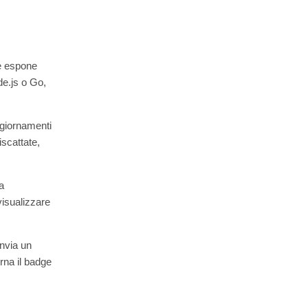
re espone
de.js o Go,
ggiornamenti
scattate,
a
isualizzare
nvia un
rna il badge