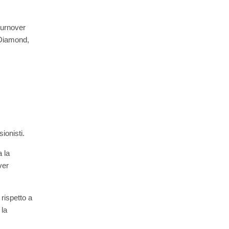
turnover
 Diamond,
ionisti.
a la
ver
rispetto a
 la