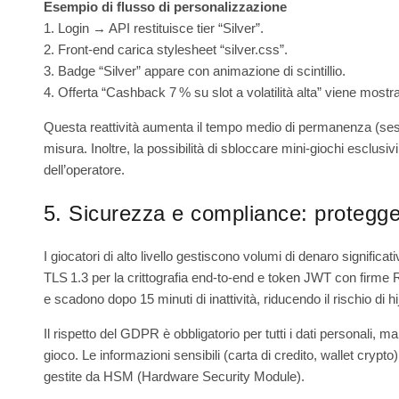
Esempio di flusso di personalizzazione
1. Login → API restituisce tier “Silver”.
2. Front‑end carica stylesheet “silver.css”.
3. Badge “Silver” appare con animazione di scintillio.
4. Offerta “Cashback 7 % su slot a volatilità alta” viene mostra
Questa reattività aumenta il tempo medio di permanenza (sess
misura. Inoltre, la possibilità di sbloccare mini‑giochi esclusiv
dell’operatore.
5. Sicurezza e compliance: protegge
I giocatori di alto livello gestiscono volumi di denaro signific
TLS 1.3 per la crittografia end‑to‑end e token JWT con firme R
e scadono dopo 15 minuti di inattività, riducendo il rischio di h
Il rispetto del GDPR è obbligatorio per tutti i dati personali, ma
gioco. Le informazioni sensibili (carta di credito, wallet crypto
gestite da HSM (Hardware Security Module).