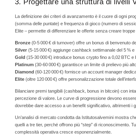
3. Progettare una struttura di livelli
La definizione dei criteri di avanzamento è il cuore di ogni pr
(somma delle puntate) e frequenza di gioco (numero di session
Elite – permette di differenziare le offerte senza creare troppe 
Bronze
(0‑5 000 € di turnover) offre un bonus di benvenuto de
Silver
(5‑15 000 €) aggiunge cashback settimanale del 5 % e inv
Gold
(15‑30 000 €) introduce bonus crypto fino a 0,02 BTC e 
Platinum
(30‑60 000 €) garantisce un limite di prelievo più alt
Diamond
(60‑120 000 €) fornisce un account manager dedicato, 
Elite
(oltre 120 000 €) offre personalizzazione totale dell’interf
Bilanciare premi tangibili (cashback, bonus in bitcoin) con inta
percezione di valore. Le curve di progressione devono essere 
dovrebbe dare accesso a un benefit significativo, altrimenti i g
Un’analisi di mercato condotta da Istitutosalvemini mostra che 
quelli a tre tier, perché offrono più “step” di riconoscimento. Tu
complessità operativa cresce esponenzialmente.