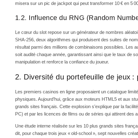
misera sur un pic de jackpot qui peut transformer 10 € en 5 00
1.2. Influence du RNG (Random Number
Le cœur du slot repose sur un générateur de nombres aléatoir
SHA‑256, deux algorithmes qui produisent des suites de nom
résultat parmi des millions de combinaisons possibles. Les 
soit audité chaque année, garantissant ainsi que le taux de s
manipulation et renforce la confiance du joueur.
2. Diversité du portefeuille de jeux 
Les premiers casinos en ligne proposaient un catalogue limit
physiques. Aujourd’hui, grâce aux moteurs HTML5 et aux stud
grands sites français. Cette explosion s’explique par la facilit
PC) et par les licences de films ou de séries qui attirent des
Une étude interne réalisée sur les 10 plus grands sites franç
dit, pour chaque trois jeux « old‑school », sept nouvelles créa