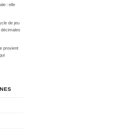
e : elle
ycle de jeu
ux décimales
e provient
qui
INES