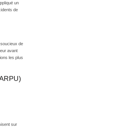
ppliqué un
cidents de
s soucieux de
teur avant
ions les plus
 (ARPU)
misent sur