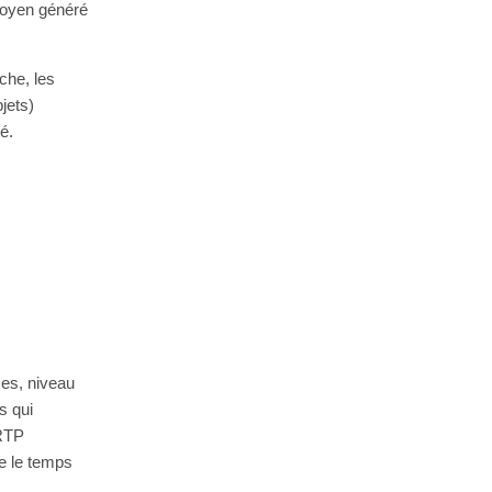
 moyen généré
che, les
jets)
é.
ses, niveau
s qui
 RTP
e le temps