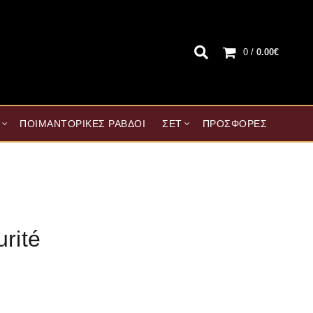
0
/
0.00
€
ΠΟΙΜΑΝΤΟΡΙΚΈΣ ΡΆΒΔΟΙ
ΣΕΤ
ΠΡΟΣΦΟΡΈΣ
urité