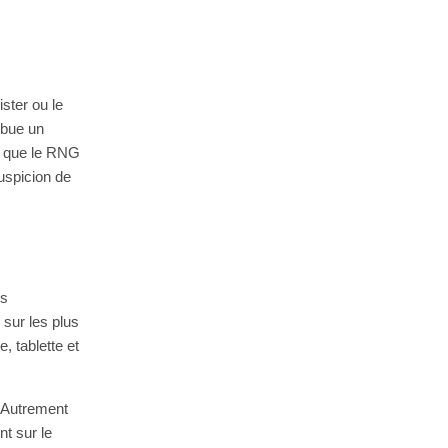
ster ou le
ibue un
t que le RNG
uspicion de
us
sur les plus
, tablette et
. Autrement
nt sur le