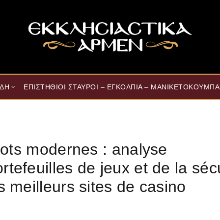
ΊΔΗ
ΕΠΙΣΤΉΘΙΟΙ ΣΤΑΥΡΟΊ – ΕΓΚΌΛΠΙΑ – ΜΑΝΙΚΕΤΌΚΟΥΜΠΑ
slots modernes : analyse
efeuilles de jeux et de la séc
 meilleurs sites de casino