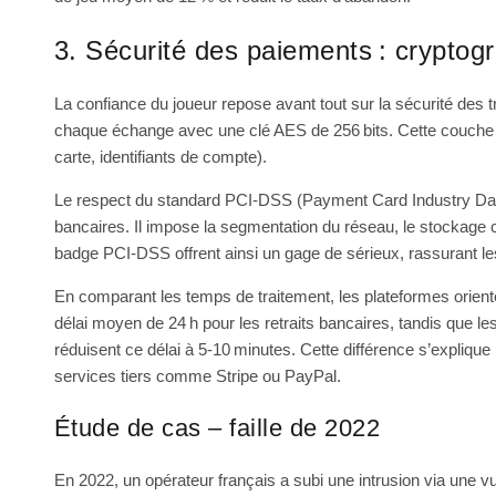
3. Sécurité des paiements : cryptogr
La confiance du joueur repose avant tout sur la sécurité des tra
chaque échange avec une clé AES de 256 bits. Cette couche 
carte, identifiants de compte).
Le respect du standard PCI‑DSS (Payment Card Industry Data S
bancaires. Il impose la segmentation du réseau, le stockage chi
badge PCI‑DSS offrent ainsi un gage de sérieux, rassurant les
En comparant les temps de traitement, les plateformes orien
délai moyen de 24 h pour les retraits bancaires, tandis que le
réduisent ce délai à 5‑10 minutes. Cette différence s’explique 
services tiers comme Stripe ou PayPal.
Étude de cas – faille de 2022
En 2022, un opérateur français a subi une intrusion via une v