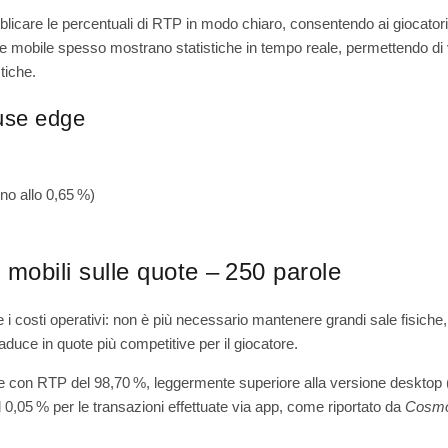
licare le percentuali di RTP in modo chiaro, consentendo ai giocatori
orme mobile spesso mostrano statistiche in tempo reale, permettendo di 
stiche.
ouse edge
ino allo 0,65 %)
i mobili sulle quote – 250 parole
i costi operativi: non è più necessario mantenere grandi sale fisiche,
duce in quote più competitive per il giocatore.
e con RTP del 98,70 %, leggermente superiore alla versione desktop 
 0,05 % per le transazioni effettuate via app, come riportato da
Cosmo