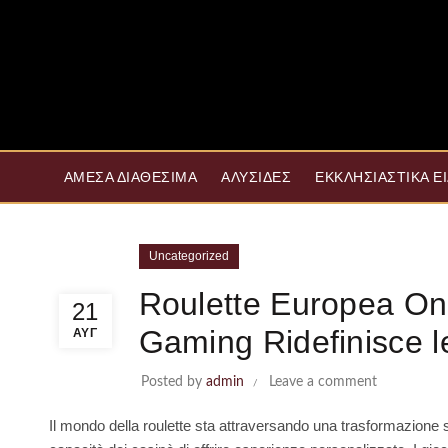
ΆΜΕΣΑ ΔΙΑΘΈΣΙΜΑ
ΑΛΥΣΊΔΕΣ
ΕΚΚΛΗΣΙΑΣΤΙΚΆ Ε
Uncategorized
Roulette Europea Onl
21
Gaming Ridefinisce le
ΑΥΓ
Posted by
admin
Leave a comment
Il mondo della roulette sta attraversando una trasformazione se