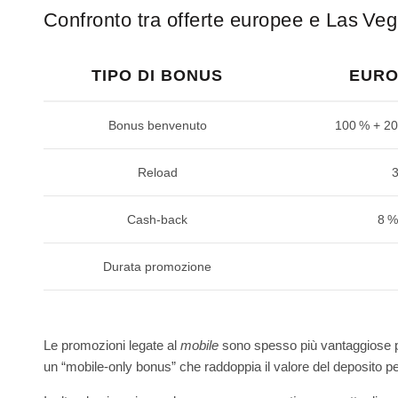
Confronto tra offerte europee e Las Ve
TIPO DI BONUS
EURO
Bonus benvenuto
100 % + 20 
Reload
3
Cash‑back
8 %
Durata promozione
Le promozioni legate al
mobile
sono spesso più vantaggiose per
un “mobile‑only bonus” che raddoppia il valore del deposito pe