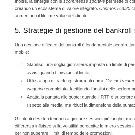
Inoltre, la sinergia con le
scommesse sportive
permette di conv
creando un ecosistema di valore integrato.
Cosmos H2020
cl
aumentano il lifetime value del cliente.
5. Strategie di gestione del bankroll
Una gestione efficace del bankroll è fondamentale per sfruttare 
mobile:
Stabilisci una soglia giornaliera: imposta un limite di per
avvisi quando ti avvicini al limite.
Utilizza app di tracking: strumenti come
CasinoTracker
wagering
completato, facilitando l’analisi delle performa
Adatta la puntata alle quote: quando il RTP è superiore
rispetto alla media, ma riduci la dimensione della punt
Gli utenti desktop tendono a giocare sessioni più lunghe, ment
differenza influisce sulla volatilità percepita: le micro‑sessio
per non superare i limiti di tempo delle promozioni.