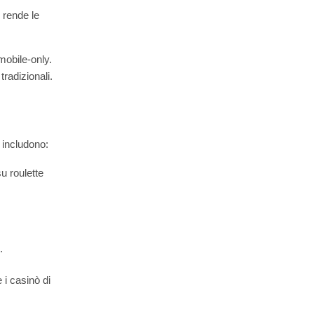
 rende le
mobile‑only.
tradizionali.
 includono:
u roulette
.
 i casinò di