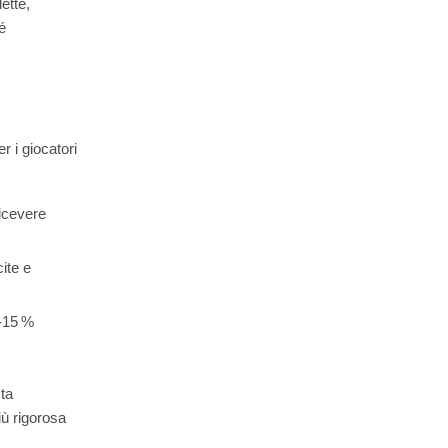
ette,
é
r i giocatori
ricevere
ite e
0‑15 %
ta
iù rigorosa