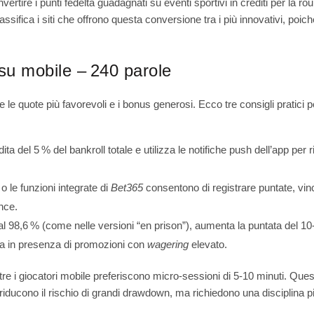
ertire i punti fedeltà guadagnati su eventi sportivi in crediti per la roul
assifica i siti che offrono questa conversione tra i più innovativi, poich
 su mobile – 240 parole
le quote più favorevoli e i bonus generosi. Ecco tre consigli pratici pe
dita del 5 % del bankroll totale e utilizza le notifiche push dell’app per 
o le funzioni integrate di
Bet365
consentono di registrare puntate, vinc
nce.
 al 98,6 % (come nelle versioni “en prison”), aumenta la puntata del 1
ata in presenza di promozioni con
wagering
elevato.
re i giocatori mobile preferiscono micro‑sessioni di 5‑10 minuti. Ques
ni riducono il rischio di grandi drawdown, ma richiedono una disciplina p