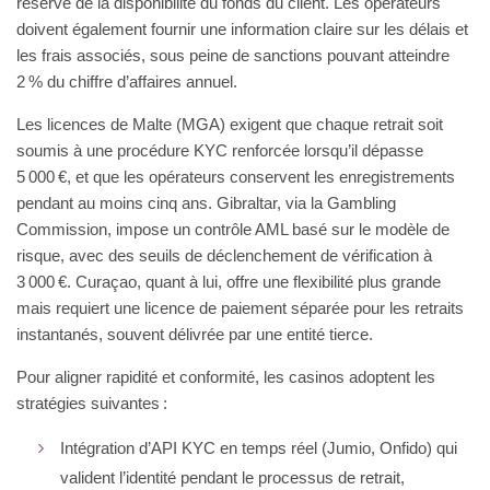
réserve de la disponibilité du fonds du client. Les opérateurs
doivent également fournir une information claire sur les délais et
les frais associés, sous peine de sanctions pouvant atteindre
2 % du chiffre d’affaires annuel.
Les licences de Malte (MGA) exigent que chaque retrait soit
soumis à une procédure KYC renforcée lorsqu’il dépasse
5 000 €, et que les opérateurs conservent les enregistrements
pendant au moins cinq ans. Gibraltar, via la Gambling
Commission, impose un contrôle AML basé sur le modèle de
risque, avec des seuils de déclenchement de vérification à
3 000 €. Curaçao, quant à lui, offre une flexibilité plus grande
mais requiert une licence de paiement séparée pour les retraits
instantanés, souvent délivrée par une entité tierce.
Pour aligner rapidité et conformité, les casinos adoptent les
stratégies suivantes :
Intégration d’API KYC en temps réel (Jumio, Onfido) qui
valident l’identité pendant le processus de retrait,