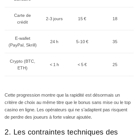
Carte de
2‑3 jours
15 €
18
crédit
E‑wallet
24 h
5‑10 €
35
(PayPal, Skrill)
Crypto (BTC,
< 1 h
< 5 €
25
ETH)
Cette progression montre que la rapidité est désormais un
critère de choix au même titre que le bonus sans mise ou le top
casino en ligne. Les opérateurs qui ne s’adaptent pas risquent
de perdre des joueurs à forte valeur ajoutée.
2. Les contraintes techniques des