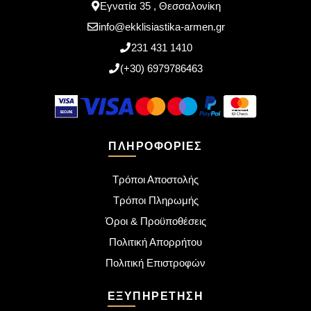
Εγνατία 35 , Θεσσαλονίκη
info@ekklisiastika-armen.gr
231 431 1410
(+30) 6979786463
ΠΛΗΡΟΦΟΡΊΕΣ
Τρόποι Αποστολής
Τρόποι Πληρωμής
Όροι & Προϋποθέσεις
Πολιτική Απορρήτου
Πολιτική Επιστροφών
ΕΞΥΠΗΡΈΤΗΣΗ