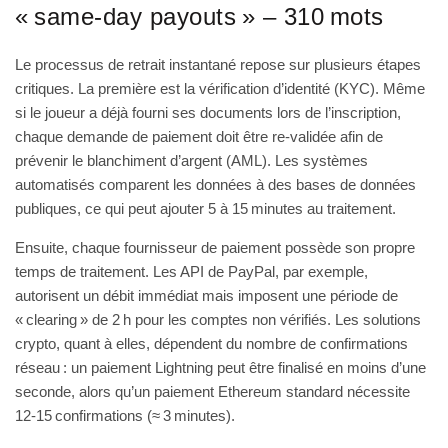
« same‑day payouts » – 310 mots
Le processus de retrait instantané repose sur plusieurs étapes
critiques. La première est la vérification d’identité (KYC). Même
si le joueur a déjà fourni ses documents lors de l’inscription,
chaque demande de paiement doit être re‑validée afin de
prévenir le blanchiment d’argent (AML). Les systèmes
automatisés comparent les données à des bases de données
publiques, ce qui peut ajouter 5 à 15 minutes au traitement.
Ensuite, chaque fournisseur de paiement possède son propre
temps de traitement. Les API de PayPal, par exemple,
autorisent un débit immédiat mais imposent une période de
« clearing » de 2 h pour les comptes non vérifiés. Les solutions
crypto, quant à elles, dépendent du nombre de confirmations
réseau : un paiement Lightning peut être finalisé en moins d’une
seconde, alors qu’un paiement Ethereum standard nécessite
12‑15 confirmations (≈ 3 minutes).