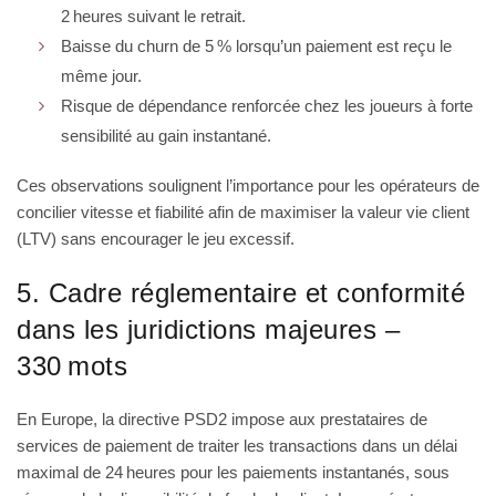
2 heures suivant le retrait.
Baisse du churn de 5 % lorsqu’un paiement est reçu le
même jour.
Risque de dépendance renforcée chez les joueurs à forte
sensibilité au gain instantané.
Ces observations soulignent l’importance pour les opérateurs de
concilier vitesse et fiabilité afin de maximiser la valeur vie client
(LTV) sans encourager le jeu excessif.
5. Cadre réglementaire et conformité
dans les juridictions majeures –
330 mots
En Europe, la directive PSD2 impose aux prestataires de
services de paiement de traiter les transactions dans un délai
maximal de 24 heures pour les paiements instantanés, sous