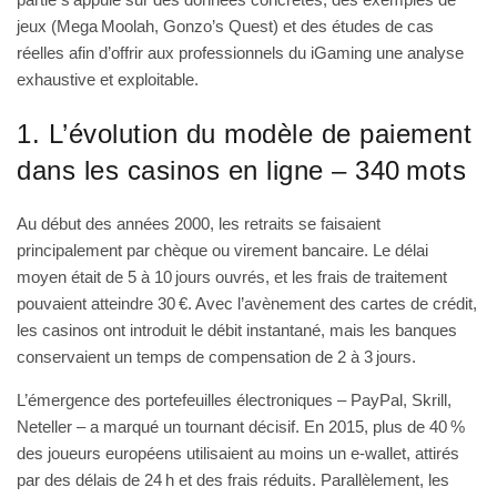
jeux (Mega Moolah, Gonzo’s Quest) et des études de cas
réelles afin d’offrir aux professionnels du iGaming une analyse
exhaustive et exploitable.
1. L’évolution du modèle de paiement
dans les casinos en ligne – 340 mots
Au début des années 2000, les retraits se faisaient
principalement par chèque ou virement bancaire. Le délai
moyen était de 5 à 10 jours ouvrés, et les frais de traitement
pouvaient atteindre 30 €. Avec l’avènement des cartes de crédit,
les casinos ont introduit le débit instantané, mais les banques
conservaient un temps de compensation de 2 à 3 jours.
L’émergence des portefeuilles électroniques – PayPal, Skrill,
Neteller – a marqué un tournant décisif. En 2015, plus de 40 %
des joueurs européens utilisaient au moins un e‑wallet, attirés
par des délais de 24 h et des frais réduits. Parallèlement, les