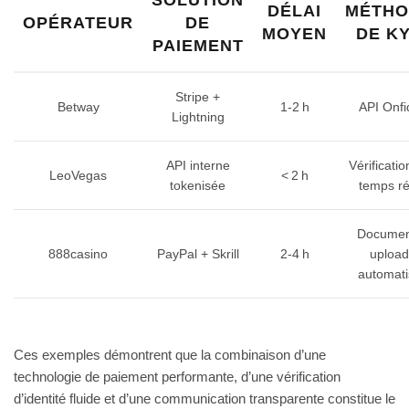
SOLUTION
DÉLAI
MÉTHO
OPÉRATEUR
DE
MOYEN
DE K
PAIEMENT
Stripe +
Betway
1‑2 h
API Onfi
Lightning
API interne
Vérificatio
LeoVegas
< 2 h
tokenisée
temps ré
Documen
888casino
PayPal + Skrill
2‑4 h
upload
automati
Ces exemples démontrent que la combinaison d’une
technologie de paiement performante, d’une vérification
d’identité fluide et d’une communication transparente constitue le