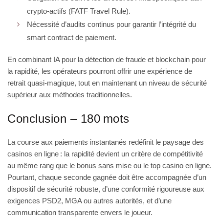
crypto‑actifs (FATF Travel Rule).
Nécessité d’audits continus pour garantir l’intégrité du
smart contract de paiement.
En combinant IA pour la détection de fraude et blockchain pour
la rapidité, les opérateurs pourront offrir une expérience de
retrait quasi‑magique, tout en maintenant un niveau de sécurité
supérieur aux méthodes traditionnelles.
Conclusion – 180 mots
La course aux paiements instantanés redéfinit le paysage des
casinos en ligne : la rapidité devient un critère de compétitivité
au même rang que le bonus sans mise ou le top casino en ligne.
Pourtant, chaque seconde gagnée doit être accompagnée d’un
dispositif de sécurité robuste, d’une conformité rigoureuse aux
exigences PSD2, MGA ou autres autorités, et d’une
communication transparente envers le joueur.