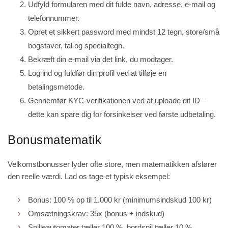
Udfyld formularen med dit fulde navn, adresse, e-mail og
telefonnummer.
Opret et sikkert password med mindst 12 tegn, store/små
bogstaver, tal og specialtegn.
Bekræft din e-mail via det link, du modtager.
Log ind og fuldfør din profil ved at tilføje en
betalingsmetode.
Gennemfør KYC-verifikationen ved at uploade dit ID –
dette kan spare dig for forsinkelser ved første udbetaling.
Bonusmatematik
Velkomstbonusser lyder ofte store, men matematikken afslører
den reelle værdi. Lad os tage et typisk eksempel:
Bonus: 100 % op til 1.000 kr (minimumsindskud 100 kr)
Omsætningskrav: 35x (bonus + indskud)
Spilleautomater tæller 100 %, bordspil tæller 10 %