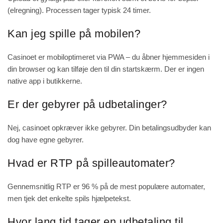
(elregning). Processen tager typisk 24 timer.
Kan jeg spille på mobilen?
Casinoet er mobiloptimeret via PWA – du åbner hjemmesiden i
din browser og kan tilføje den til din startskærm. Der er ingen
native app i butikkerne.
Er der gebyrer på udbetalinger?
Nej, casinoet opkræver ikke gebyrer. Din betalingsudbyder kan
dog have egne gebyrer.
Hvad er RTP på spilleautomater?
Gennemsnitlig RTP er 96 % på de mest populære automater,
men tjek det enkelte spils hjælpetekst.
Hvor lang tid tager en udbetaling til