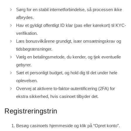
Sørg for en stabil internetforbindelse, så processen ikke
afbrydes.
Hav et gyldigt offentligt ID klar (pas eller kørekort) til KYC-
verifikation.
Læs bonusvilkårene grundigt, især omsætningskrav og
tidsbegrænsninger.
Vælg en betalingsmetode, du kender, og tjek eventuelle
gebyrer.
Sæt et personligt budget, og hold dig til det under hele
oplevelsen.
Overvej at aktivere to-faktor-autentificering (2FA) for
ekstra sikkerhed, hvis casinoet tilbyder det.
Registreringstrin
Besøg casinoets hjemmeside og klik på “Opret konto”.