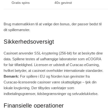
Gratis spins
40x gevinst
Brug matematikken til at vælge den bonus, der passer bedst til
dit spillemønster.
Sikkerhedsoversigt
Casinoet anvender SSL-kryptering (256-bit) for at beskytte dine
data. Spillene testes af uafhængige laboratorier som eCOGRA
for fair tilfældighed. Licensen er udstedt af Curacao eGaming,
hvilket betyder, at casinoet overholder internationale standarder.
Bemærk:
For spillere i EU og Norden kan gevinster fra
Curacao-licenserede casinoer være skattepligtige – tjek din
lokale lovgivning. Der tilbydes værktøjer som
indbetalingsgrænser, tidsbegrænsninger og selvudelukkelse.
Finansielle operationer