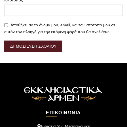
Ιστότοπος
Αποθήκευσε το όνομά μου, email, και τον ιστότοπο μου σε
αυτόν τον πλοηγό για την επόμενη φορά που θα σχολιάσω.
ΕΠΙΚΟΙΝΩΝΊΑ
Εγνατία 35 , Θεσσαλονίκη