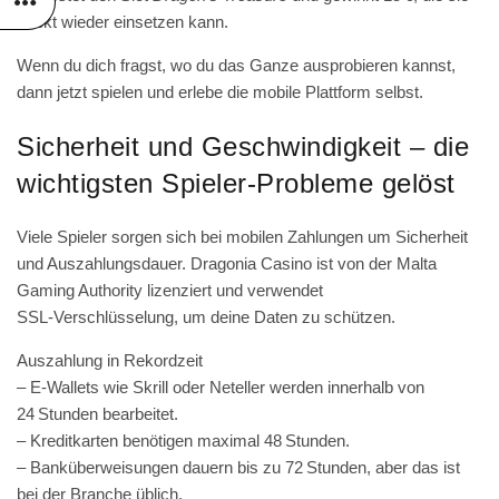
direkt wieder einsetzen kann.
Wenn du dich fragst, wo du das Ganze ausprobieren kannst,
dann jetzt spielen und erlebe die mobile Plattform selbst.
Sicherheit und Geschwindigkeit – die
wichtigsten Spieler‑Probleme gelöst
Viele Spieler sorgen sich bei mobilen Zahlungen um Sicherheit
und Auszahlungsdauer. Dragonia Casino ist von der Malta
Gaming Authority lizenziert und verwendet
SSL‑Verschlüsselung, um deine Daten zu schützen.
Auszahlung in Rekordzeit
– E‑Wallets wie Skrill oder Neteller werden innerhalb von
24 Stunden bearbeitet.
– Kreditkarten benötigen maximal 48 Stunden.
– Banküberweisungen dauern bis zu 72 Stunden, aber das ist
bei der Branche üblich.