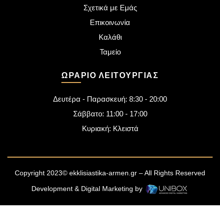
Σχετικά με Εμάς
Επικοινωνία
Καλάθι
Ταμείο
ΩΡΆΡΙΟ ΛΕΙΤΟΥΡΓΊΑΣ
Δευτέρα - Παρασκευή: 8:30 - 20:00
Σάββατο: 11:00 - 17:00
Κυριακή: Κλειστά
Copyright 2023© ekklisiastika-armen.gr – All Rights Reserved
Development & Digital Marketing by