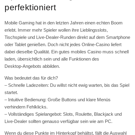
perfektioniert
Mobile Gaming hat in den letzten Jahren einen echten Boom
erlebt. Immer mehr Spieler wollen ihre Lieblingsslots,
Tischspiele und Live‑Dealer‑Runden direkt auf dem Smartphone
oder Tablet genießen. Doch nicht jedes Online‑Casino liefert
dabei dieselbe Qualität. Ein gutes mobiles Casino muss schnell
laden, übersichtlich sein und alle Funktionen des
Desktop‑Angebots abbilden.
Was bedeutet das für dich?
– Schnelle Ladezeiten: Du willst nicht ewig warten, bis das Spiel
startet.
– Intuitive Bedienung: Große Buttons und klare Menüs
verhindern Fehlklicks.
– Vollständiges Spielangebot: Slots, Roulette, Blackjack und
Live‑Dealer sollten genauso verfügbar sein wie am PC.
Wenn du diese Punkte im Hinterkopf behältst, fällt die Auswahl