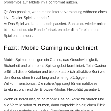
problemlos auf Tablets im Hochformat nutzen.
Q: Was passiert, wenn meine Internetverbindung während eines
Live‑Dealer-Spiels abbricht?
A: Das Spiel wird automatisch pausiert. Sobald du wieder online
bist, kannst du die Runde fortsetzen oder dich für ein neues
Spiel entscheiden.
Fazit: Mobile Gaming neu definiert
Mobile Spieler benötigen ein Casino, das Geschwindigkeit,
Sicherheit und ein breites Spielangebot kombiniert. Total Casino
erfüllt all diese Kriterien und bietet zusätzlich attraktive Boni wie
den Bonus ohne Einzahlung und einen großzügigen
Willkommensbonus. Die native App sorgt für ein nahtloses
Erlebnis, während der Browser‑Modus Flexibilität garantiert.
Wenn du bereit bist, deine mobile Casino‑Reise zu starten und
alle Vorteile sofort zu nutzen, dann empfehle ich dir, einen Blick
auf
diese website
zu werfen. Dort findest du die aktuelle