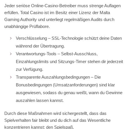
Jeder seriöse Online‑Casino‑Betreiber muss strenge Auflagen
erfüllen. Total Casino ist im Besitz einer Lizenz der Malta
Gaming Authority und unterliegt regelmäßigen Audits durch
unabhängige Prüflabore.
Verschlüsselung – SSL‑Technologie schützt deine Daten
während der Übertragung.
Verantwortungs‑Tools – Selbst‑Ausschluss,
Einzahlungslimits und Sitzungs‑Timer stehen dir jederzeit
zur Verfügung.
Transparente Auszahlungsbedingungen – Die
Bonusbedingungen (Umsatzanforderungen) sind klar
ausgewiesen, sodass du genau weißt, wann du Gewinne
auszahlen lassen kannst.
Durch diese Maßnahmen wird sichergestellt, dass das
Spielverhalten fair bleibt und du dich auf das Wesentliche
konzentrieren kannst: den Spielspaß.