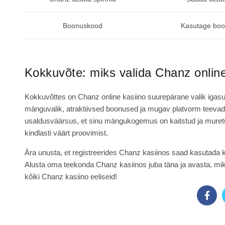
Boonuskood
Kasutage boon
Kokkuvõte: miks valida Chanz online
Kokkuvõttes on Chanz online kasiino suurepärane valik igasug
mänguvalik, atraktiivsed boonused ja mugav platvorm teevad 
usaldusväärsus, et sinu mängukogemus on kaitstud ja muretus. 
kindlasti väärt proovimist.
Ära unusta, et registreerides Chanz kasiinos saad kasutada 
Alusta oma teekonda Chanz kasiinos juba täna ja avasta, mi
kõiki Chanz kasiino eeliseid!