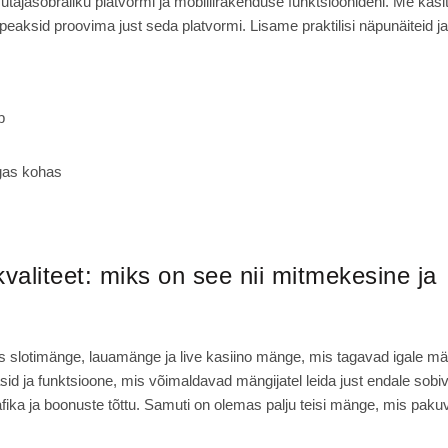
utajasõbraliku platvormi ja mobiilirakenduse funktsioonideni. Me käsi
aksid proovima just seda platvormi. Lisame praktilisi näpunäiteid ja 
b
igas kohas
valiteet: miks on see nii mitmekesine ja
s slotimänge, lauamänge ja live kasiino mänge, mis tagavad igale mä
d ja funktsioone, mis võimaldavad mängijatel leida just endale sobi
ka ja boonuste tõttu. Samuti on olemas palju teisi mänge, mis paku