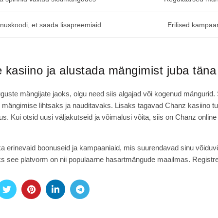
uskoodi, et saada lisapreemiaid
Erilised kampaa
 kasiino ja alustada mängimist juba täna
uste mängijate jaoks, olgu need siis algajad või kogenud mängurid. S
mängimise lihtsaks ja nauditavaks. Lisaks tagavad Chanz kasiino tur
Kui otsid uusi väljakutseid ja võimalusi võita, siis on Chanz online
ka erinevaid boonuseid ja kampaaniaid, mis suurendavad sinu võiduv
ks see platvorm on nii populaarne hasartmängude maailmas. Registre