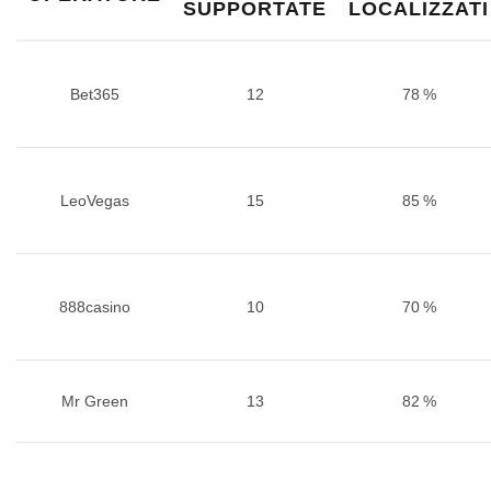
SUPPORTATE
LOCALIZZATI
Bet365
12
78 %
LeoVegas
15
85 %
888casino
10
70 %
Mr Green
13
82 %