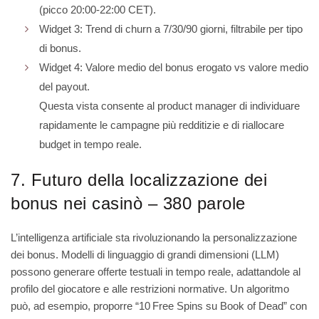
(picco 20:00‑22:00 CET).
Widget 3: Trend di churn a 7/30/90 giorni, filtrabile per tipo
di bonus.
Widget 4: Valore medio del bonus erogato vs valore medio
del payout.
Questa vista consente al product manager di individuare
rapidamente le campagne più redditizie e di riallocare
budget in tempo reale.
7. Futuro della localizzazione dei
bonus nei casinò – 380 parole
L’intelligenza artificiale sta rivoluzionando la personalizzazione
dei bonus. Modelli di linguaggio di grandi dimensioni (LLM)
possono generare offerte testuali in tempo reale, adattandole al
profilo del giocatore e alle restrizioni normative. Un algoritmo
può, ad esempio, proporre “10 Free Spins su Book of Dead” con