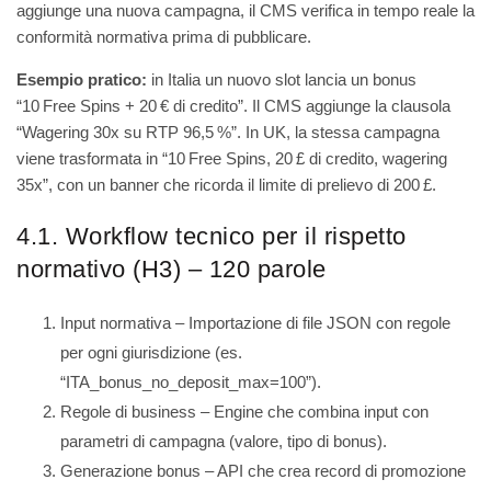
aggiunge una nuova campagna, il CMS verifica in tempo reale la
conformità normativa prima di pubblicare.
Esempio pratico:
in Italia un nuovo slot lancia un bonus
“10 Free Spins + 20 € di credito”. Il CMS aggiunge la clausola
“Wagering 30x su RTP 96,5 %”. In UK, la stessa campagna
viene trasformata in “10 Free Spins, 20 £ di credito, wagering
35x”, con un banner che ricorda il limite di prelievo di 200 £.
4.1. Workflow tecnico per il rispetto
normativo (H3) – 120 parole
Input normativa – Importazione di file JSON con regole
per ogni giurisdizione (es.
“ITA_bonus_no_deposit_max=100”).
Regole di business – Engine che combina input con
parametri di campagna (valore, tipo di bonus).
Generazione bonus – API che crea record di promozione