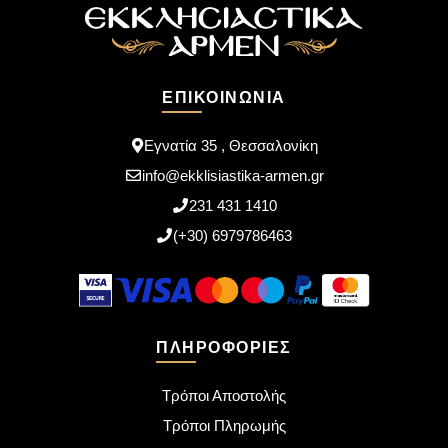
ΕΠΙΚΟΙΝΩΝΊΑ
Εγνατία 35 , Θεσσαλονίκη
info@ekklisiastika-armen.gr
231 431 1410
(+30) 6979786463
ΠΛΗΡΟΦΟΡΊΕΣ
Τρόποι Αποστολής
Τρόποι Πληρωμής