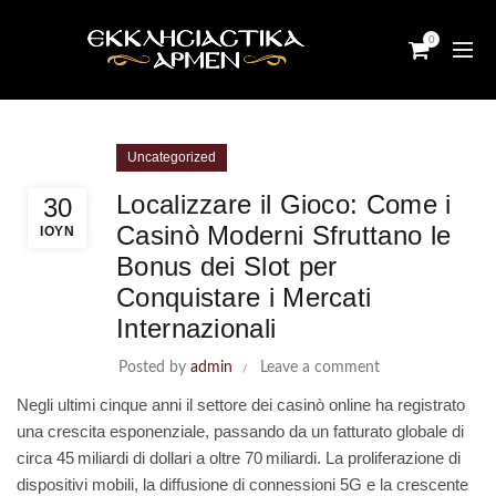
0
Uncategorized
Localizzare il Gioco: Come i
30
Casinò Moderni Sfruttano le
ΙΟΎΝ
Bonus dei Slot per
Conquistare i Mercati
Internazionali
Posted by
admin
Leave a comment
Negli ultimi cinque anni il settore dei casinò online ha registrato
una crescita esponenziale, passando da un fatturato globale di
circa 45 miliardi di dollari a oltre 70 miliardi. La proliferazione di
dispositivi mobili, la diffusione di connessioni 5G e la crescente