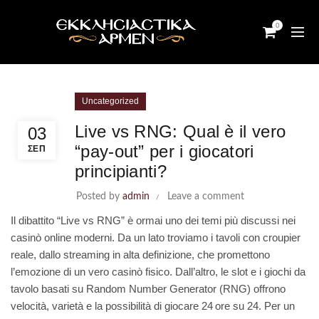
0
Uncategorized
Live vs RNG: Qual è il vero
03
“pay‑out” per i giocatori
ΣΕΠ
principianti?
Posted by
admin
Leave a comment
Il dibattito “Live vs RNG” è ormai uno dei temi più discussi nei
casinò online moderni. Da un lato troviamo i tavoli con croupier
reale, dallo streaming in alta definizione, che promettono
l’emozione di un vero casinò fisico. Dall’altro, le slot e i giochi da
tavolo basati su Random Number Generator (RNG) offrono
velocità, varietà e la possibilità di giocare 24 ore su 24. Per un