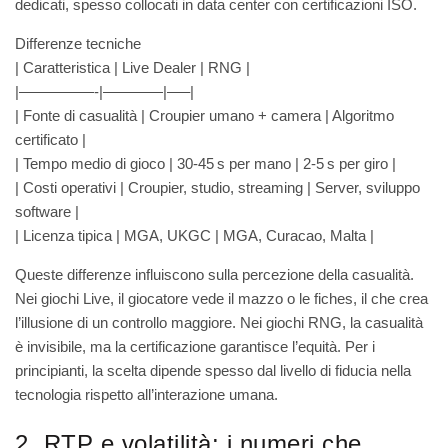
dedicati, spesso collocati in data center con certificazioni ISO.
Differenze tecniche
| Caratteristica | Live Dealer | RNG |
|—————-|————|—–|
| Fonte di casualità | Croupier umano + camera | Algoritmo
certificato |
| Tempo medio di gioco | 30‑45 s per mano | 2‑5 s per giro |
| Costi operativi | Croupier, studio, streaming | Server, sviluppo
software |
| Licenza tipica | MGA, UKGC | MGA, Curacao, Malta |
Queste differenze influiscono sulla percezione della casualità.
Nei giochi Live, il giocatore vede il mazzo o le fiches, il che crea
l’illusione di un controllo maggiore. Nei giochi RNG, la casualità
è invisibile, ma la certificazione garantisce l’equità. Per i
principianti, la scelta dipende spesso dal livello di fiducia nella
tecnologia rispetto all’interazione umana.
2. RTP e volatilità: i numeri che