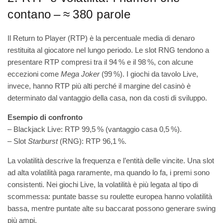
contano – ≈ 380 parole
Il Return to Player (RTP) è la percentuale media di denaro
restituita al giocatore nel lungo periodo. Le slot RNG tendono a
presentare RTP compresi tra il 94 % e il 98 %, con alcune
eccezioni come
Mega Joker
(99 %). I giochi da tavolo Live,
invece, hanno RTP più alti perché il margine del casinò è
determinato dal vantaggio della casa, non da costi di sviluppo.
Esempio di confronto
– Blackjack Live: RTP 99,5 % (vantaggio casa 0,5 %).
– Slot
Starburst
(RNG): RTP 96,1 %.
La volatilità descrive la frequenza e l’entità delle vincite. Una slot
ad alta volatilità paga raramente, ma quando lo fa, i premi sono
consistenti. Nei giochi Live, la volatilità è più legata al tipo di
scommessa: puntate basse su roulette europea hanno volatilità
bassa, mentre puntate alte su baccarat possono generare swing
più ampi.