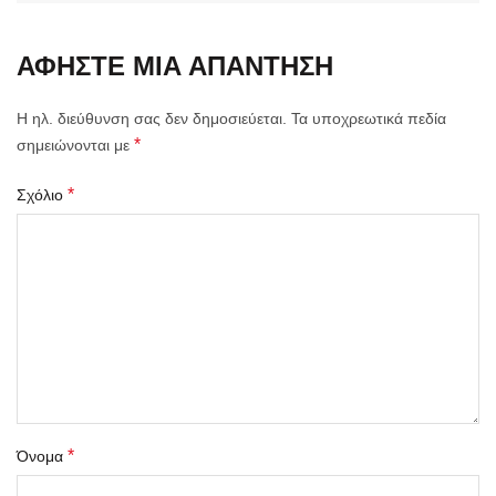
ΑΦΉΣΤΕ ΜΙΑ ΑΠΆΝΤΗΣΗ
Η ηλ. διεύθυνση σας δεν δημοσιεύεται.
Τα υποχρεωτικά πεδία
*
σημειώνονται με
*
Σχόλιο
*
Όνομα