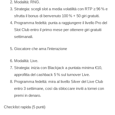
Modalità: RNG.
Strategia: scegli slot a media volatilità con RTP ≥ 96 % e
sfrutta il bonus di benvenuto 100 % + 50 giri gratuiti.
Programma fedeltà: punta a raggiungere il livello Pro del
Slot Club entro il primo mese per ottenere giri gratuiti
settimanali.
Giocatore che ama l’interazione
Modalità: Live.
Strategia: inizia con Blackjack a puntata minima €10,
approfitta del cashback 5 % sul turnover Live.
Programma fedeltà: mira al livello Silver del Live Club
entro 3 settimane, così da sbloccare inviti a tornei con
premi in denaro.
Checklist rapida (5 punti)