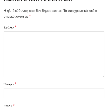
Η ηλ. διεύθυνση σας δεν δημοσιεύεται.
Τα υποχρεωτικά πεδία
*
σημειώνονται με
*
Σχόλιο
*
Όνομα
*
Email