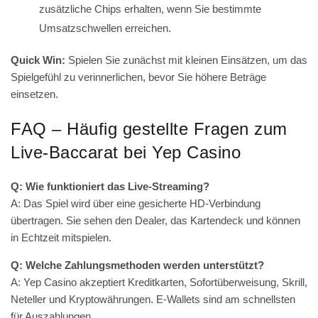
zusätzliche Chips erhalten, wenn Sie bestimmte
Umsatzschwellen erreichen.
Quick Win:
Spielen Sie zunächst mit kleinen Einsätzen, um das
Spielgefühl zu verinnerlichen, bevor Sie höhere Beträge
einsetzen.
FAQ – Häufig gestellte Fragen zum
Live‑Baccarat bei Yep Casino
Q: Wie funktioniert das Live‑Streaming?
A: Das Spiel wird über eine gesicherte HD‑Verbindung
übertragen. Sie sehen den Dealer, das Kartendeck und können
in Echtzeit mitspielen.
Q: Welche Zahlungsmethoden werden unterstützt?
A: Yep Casino akzeptiert Kreditkarten, Sofortüberweisung, Skrill,
Neteller und Kryptowährungen. E‑Wallets sind am schnellsten
für Auszahlungen.