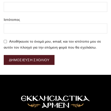
Ιστότοπος
Αποθήκευσε το όνομά μου, email, και τον ιστότοπο μου σε
αυτόν τον πλοηγό για την επόμενη φορά που θα σχολιάσω.