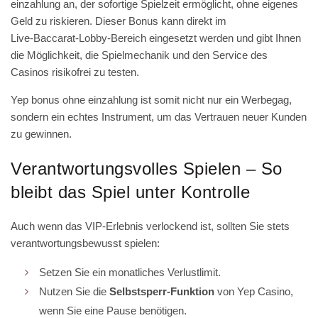
einzahlung an, der sofortige Spielzeit ermöglicht, ohne eigenes
Geld zu riskieren. Dieser Bonus kann direkt im
Live‑Baccarat‑Lobby‑Bereich eingesetzt werden und gibt Ihnen
die Möglichkeit, die Spielmechanik und den Service des
Casinos risikofrei zu testen.
Yep bonus ohne einzahlung
ist somit nicht nur ein Werbegag,
sondern ein echtes Instrument, um das Vertrauen neuer Kunden
zu gewinnen.
Verantwortungsvolles Spielen – So
bleibt das Spiel unter Kontrolle
Auch wenn das VIP‑Erlebnis verlockend ist, sollten Sie stets
verantwortungsbewusst spielen:
Setzen Sie ein monatliches Verlustlimit.
Nutzen Sie die
Selbstsperr‑Funktion
von Yep Casino,
wenn Sie eine Pause benötigen.