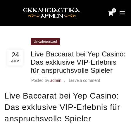
0
Uncategorized
Live Baccarat bei Yep Casino:
24
Das exklusive VIP‑Erlebnis
ΑΠΡ
für anspruchsvolle Spieler
Posted by
admin
Leave a comment
Live Baccarat bei Yep Casino:
Das exklusive VIP‑Erlebnis für
anspruchsvolle Spieler