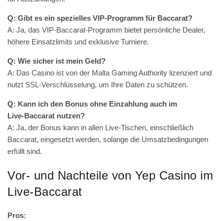
Q: Gibt es ein spezielles VIP‑Programm für Baccarat?
A: Ja, das VIP‑Baccarat‑Programm bietet persönliche Dealer,
höhere Einsatzlimits und exklusive Turniere.
Q: Wie sicher ist mein Geld?
A: Das Casino ist von der Malta Gaming Authority lizenziert und
nutzt SSL‑Verschlüsselung, um Ihre Daten zu schützen.
Q: Kann ich den Bonus ohne Einzahlung auch im
Live‑Baccarat nutzen?
A: Ja, der Bonus kann in allen Live‑Tischen, einschließlich
Baccarat, eingesetzt werden, solange die Umsatzbedingungen
erfüllt sind.
Vor- und Nachteile von Yep Casino im
Live‑Baccarat
Pros: