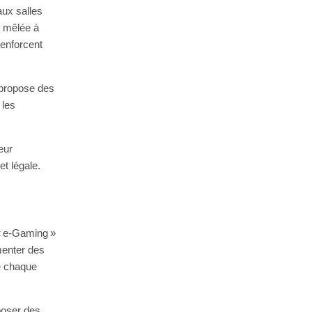
aux salles
e mêlée à
renforcent
 propose des
 les
eur
et légale.
 « e‑Gaming »
menter des
de chaque
oposer des