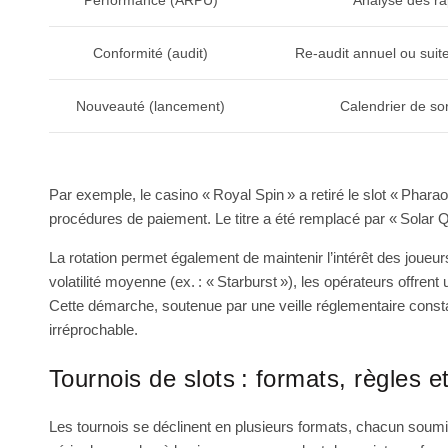
Performance (ARPU)
Analyse des ra
Conformité (audit)
Re‑audit annuel ou suite
Nouveauté (lancement)
Calendrier de sor
Par exemple, le casino « Royal Spin » a retiré le slot « Phar
procédures de paiement. Le titre a été remplacé par « Solar Q
La rotation permet également de maintenir l’intérêt des joueurs.
volatilité moyenne (ex. : « Starburst »), les opérateurs offren
Cette démarche, soutenue par une veille réglementaire constante
irréprochable.
Tournois de slots : formats, règles 
Les tournois se déclinent en plusieurs formats, chacun soumis