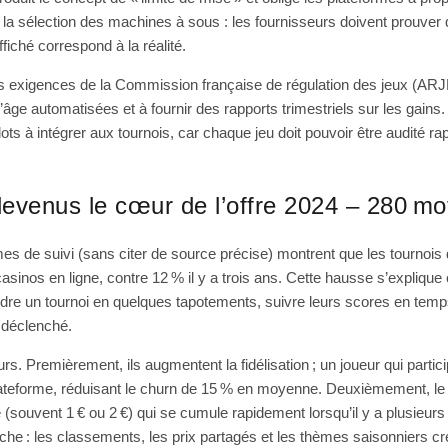
r la sélection des machines à sous : les fournisseurs doivent prouve
iché correspond à la réalité.
es exigences de la Commission française de régulation des jeux (AR
âge automatisées et à fournir des rapports trimestriels sur les gains.
ots à intégrer aux tournois, car chaque jeu doit pouvoir être audité r
 devenus le cœur de l’offre 2024 – 280 mo
es de suivi (sans citer de source précise) montrent que les tournois 
asinos en ligne, contre 12 % il y a trois ans. Cette hausse s’explique 
ndre un tournoi en quelques tapotements, suivre leurs scores en temps
 déclenché.
rs. Premièrement, ils augmentent la fidélisation ; un joueur qui partic
lateforme, réduisant le churn de 15 % en moyenne. Deuxièmement, l
 (souvent 1 € ou 2 €) qui se cumule rapidement lorsqu’il y a plusieurs
che : les classements, les prix partagés et les thèmes saisonniers c