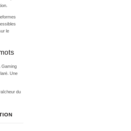
ion.
ateformes
cessibles
ur le
 mots
ta Gaming
claré. Une
raîcheur du
TION