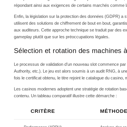
répondant ainsi aux exigences de certains marchés comme la 
Enfin, la législation sur la protection des données (GDPR) a s
utilisent des solutions de chiffrement de bout en bout, garant
aux auditeurs. Cette approche technique se traduit par des exp
gameplay plutôt que sur les préoccupations légales.
Sélection et rotation des machines
Le processus de validation d’un nouveau slot commence par
Authority, etc.). Le jeu est alors soumis à un audit RNG, à une
fois le certificat obtenu, le titre rejoint le catalogue du casino,
Les casinos modernes adoptent une stratégie de rotation basée
contenu. Un tableau comparatif illustre cette démarche :
CRITÈRE
MÉTHODE 