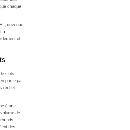
r que chaque
JEL, devenue
 La
apidement et
ts
de slots
en partie par
 réel et
ipe à une
e volume de
 rounds.
réent des