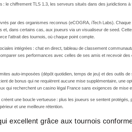
 le chiffrement TLS 1.3, les serveurs situés dans des juridictions à 
 délivrés par des organismes reconnus (eCOGRA, iTech Labs). Chaque 
 et, dans certains cas, aux joueurs via un visualiseur de seed. Cette
rce l’attrait des tournois, où chaque point compte.
ociales intégrées : chat en direct, tableau de classement communauta
, comparer ses performances avec celles de ses amis et recevoir des 
imites auto‑imposées (dépôt quotidien, temps de jeu) et des outils de 
ficient de bonus qui ne requièrent aucune mise supplémentaire, une op
eux qui recherchent un casino légal France sans exigences de mise 
réent une boucle vertueuse : plus les joueurs se sentent protégés, p
érieur et une meilleure rétention.
qui excellent grâce aux tournois conform