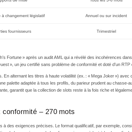
pports de mise
Tous les 3‑6 mois
 à changement législatif
Annuel ou sur incident
ties fournisseurs
Trimestriel
aoh’s Fortune » après un audit AML qui a révélé des incohérences dans
uest », un jeu certifié sans problème de conformité et doté d’un RTP
 En alternant les titres à haute volatilité (ex. : « Mega Joker ») avec 
t une palette adaptée à tous les profils, du parieur prudent au chasse‑a
, garantit que la collection de slots reste à la fois riche et légalem
et conformité – 270 mots
 à des exigences précises. Le format qualificatif, par exemple, cons