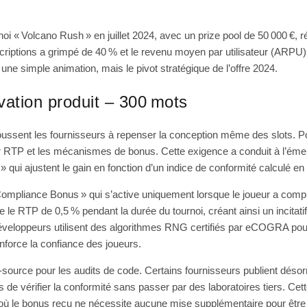
i « Volcano Rush » en juillet 2024, avec un prize pool de 50 000 €, ré
riptions a grimpé de 40 % et le revenu moyen par utilisateur (ARPU)
une simple animation, mais le pivot stratégique de l’offre 2024.
ation produit – 300 mots
ussent les fournisseurs à repenser la conception même des slots. Po
é, leur RTP et les mécanismes de bonus. Cette exigence a conduit à l’ém
qui ajustent le gain en fonction d’un indice de conformité calculé en
Compliance Bonus » qui s’active uniquement lorsque le joueur a compl
le RTP de 0,5 % pendant la durée du tournoi, créant ainsi un incitatif
développeurs utilisent des algorithmes RNG certifiés par eCOGRA pour
force la confiance des joueurs.
‑source pour les audits de code. Certains fournisseurs publient désor
 de vérifier la conformité sans passer par des laboratoires tiers. Cet
ù le bonus reçu ne nécessite aucune mise supplémentaire pour être r