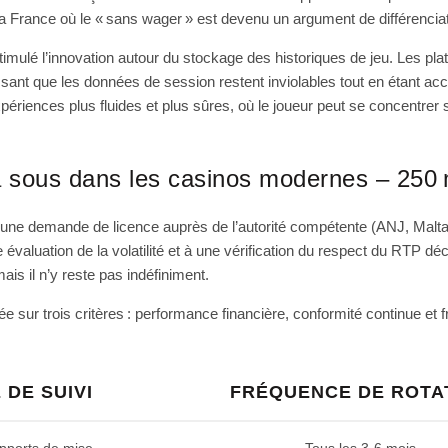
France où le « sans wager » est devenu un argument de différenciat
timulé l’innovation autour du stockage des historiques de jeu. Les pl
issant que les données de session restent inviolables tout en étant ac
ériences plus fluides et plus sûres, où le joueur peut se concentrer s
 à sous dans les casinos modernes – 250
 une demande de licence auprès de l’autorité compétente (ANJ, Mal
 évaluation de la volatilité et à une vérification du respect du RTP dé
 mais il n’y reste pas indéfiniment.
 sur trois critères : performance financière, conformité continue et f
DE SUIVI
FRÉQUENCE DE ROTA