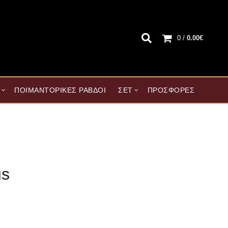
0
/
0.00
€
ΠΟΙΜΑΝΤΟΡΙΚΈΣ ΡΆΒΔΟΙ
ΣΕΤ
ΠΡΟΣΦΟΡΈΣ
us