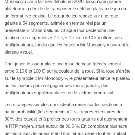
Monopoly Live
a fait ses débuts en 2020, lorsqu’une grande
plateforme a décidé de transposer le célèbre plateau de jeu en
un format live‑casino. Le cœur du jeu repose sur une roue
géante à 54 segments, animée en temps réel par un
présentateur charismatique. Chaque tour déclenche une
rotation : les segments « 2 × », « 4 × » ou « 10 × » offrent des
multiplicateurs, tandis que les cases « Mr Monopoly » ouvrent le
plateau virtuel.
Pour jouer, le joueur place une mise de base (généralement
entre 0,10 € et 100 €) sur la couleur de la roue. Si la roue s’arrête
sur le symbole « Mr Monopoly », le présentateur lance le plateau
où les joueurs peuvent gagner des tours gratuits, des
multiplicateurs supplémentaires ou le jackpot progressif.
Les stratégies simples consistent à miser sur les sections à
haute probabilité (les segments « 2 × » représentent près de
30 % des cases) et à profiter des tours gratuits qui augmentent
le RTP moyen, situé autour de 96,5 %. En combinant plusieurs
petites mises, le joueur étend son temps de jeu tout en limitant