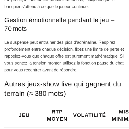
banquier s’attend à ce que le joueur continue.
Gestion émotionnelle pendant le jeu –
70 mots
Le suspense peut entraîner des pics d’adrénaline. Respirez
profondément entre chaque décision, fixez une limite de perte et
rappelez‑vous que chaque offre est purement mathématique. Si
vous sentez la tension monter, utilisez la fonction pause du chat
pour vous recentrer avant de répondre.
Autres jeux‑show live qui gagnent du
terrain (≈ 380 mots)
RTP
MI
JEU
VOLATILITÉ
MOYEN
MINI