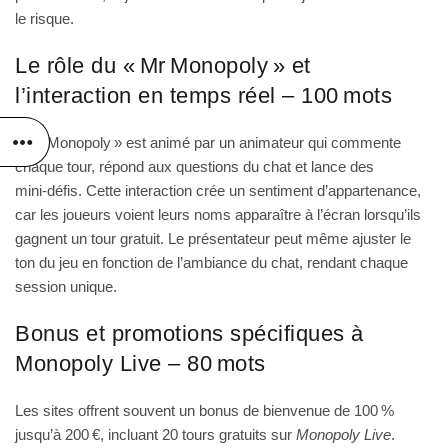
le risque.
Le rôle du « Mr Monopoly » et
l’interaction en temps réel – 100 mots
« Mr Monopoly » est animé par un animateur qui commente
chaque tour, répond aux questions du chat et lance des
mini‑défis. Cette interaction crée un sentiment d’appartenance,
car les joueurs voient leurs noms apparaître à l’écran lorsqu’ils
gagnent un tour gratuit. Le présentateur peut même ajuster le
ton du jeu en fonction de l’ambiance du chat, rendant chaque
session unique.
Bonus et promotions spécifiques à
Monopoly Live – 80 mots
Les sites offrent souvent un bonus de bienvenue de 100 %
jusqu’à 200 €, incluant 20 tours gratuits sur
Monopoly Live
.