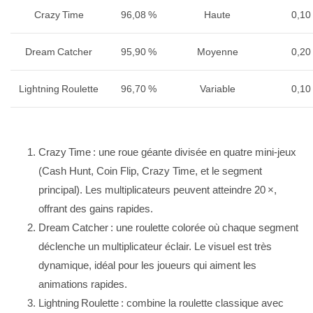
Crazy Time
96,08 %
Haute
0,10
Dream Catcher
95,90 %
Moyenne
0,20
Lightning Roulette
96,70 %
Variable
0,10
Crazy Time : une roue géante divisée en quatre mini‑jeux
(Cash Hunt, Coin Flip, Crazy Time, et le segment
principal). Les multiplicateurs peuvent atteindre 20 ×,
offrant des gains rapides.
Dream Catcher : une roulette colorée où chaque segment
déclenche un multiplicateur éclair. Le visuel est très
dynamique, idéal pour les joueurs qui aiment les
animations rapides.
Lightning Roulette : combine la roulette classique avec