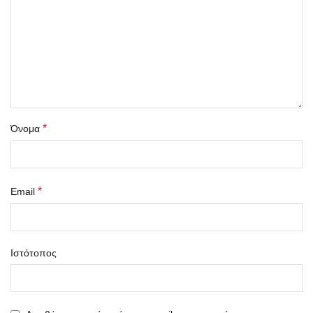
*
Όνομα
*
Email
Ιστότοπος