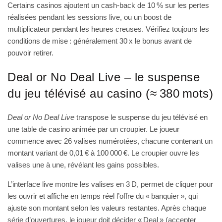
Certains casinos ajoutent un cash‑back de 10 % sur les pertes
réalisées pendant les sessions live, ou un boost de
multiplicateur pendant les heures creuses. Vérifiez toujours les
conditions de mise : généralement 30 x le bonus avant de
pouvoir retirer.
Deal or No Deal Live – le suspense
du jeu télévisé au casino (≈ 380 mots)
Deal or No Deal Live
transpose le suspense du jeu télévisé en
une table de casino animée par un croupier. Le joueur
commence avec 26 valises numérotées, chacune contenant un
montant variant de 0,01 € à 100 000 €. Le croupier ouvre les
valises une à une, révélant les gains possibles.
L’interface live montre les valises en 3 D, permet de cliquer pour
les ouvrir et affiche en temps réel l’offre du « banquier », qui
ajuste son montant selon les valeurs restantes. Après chaque
série d’ouvertures, le joueur doit décider « Deal » (accepter