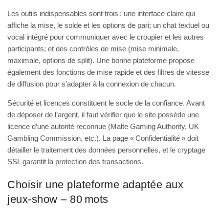
Les outils indispensables sont trois : une interface claire qui
affiche la mise, le solde et les options de pari; un chat textuel ou
vocal intégré pour communiquer avec le croupier et les autres
participants; et des contrôles de mise (mise minimale,
maximale, options de split). Une bonne plateforme propose
également des fonctions de mise rapide et des filtres de vitesse
de diffusion pour s’adapter à la connexion de chacun.
Sécurité et licences constituent le socle de la confiance. Avant
de déposer de l’argent, il faut vérifier que le site possède une
licence d’une autorité reconnue (Malte Gaming Authority, UK
Gambling Commission, etc.). La page « Confidentialité » doit
détailler le traitement des données personnelles, et le cryptage
SSL garantit la protection des transactions.
Choisir une plateforme adaptée aux
jeux‑show – 80 mots