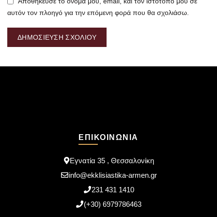
Αποθήκευσε το όνομά μου, email, και τον ιστότοπο μου σε
αυτόν τον πλοηγό για την επόμενη φορά που θα σχολιάσω.
ΕΠΙΚΟΙΝΩΝΊΑ
Εγνατία 35 , Θεσσαλονίκη
info@ekklisiastika-armen.gr
231 431 1410
(+30) 6979786463