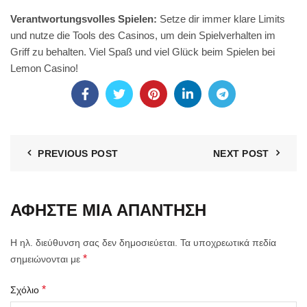
Verantwortungsvolles Spielen:
Setze dir immer klare Limits
und nutze die Tools des Casinos, um dein Spielverhalten im
Griff zu behalten. Viel Spaß und viel Glück beim Spielen bei
Lemon Casino!
PREVIOUS POST
NEXT POST
ΑΦΉΣΤΕ ΜΙΑ ΑΠΆΝΤΗΣΗ
Η ηλ. διεύθυνση σας δεν δημοσιεύεται.
Τα υποχρεωτικά πεδία
*
σημειώνονται με
*
Σχόλιο