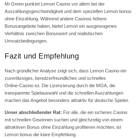
Mr Green punktet Lemon Casino vor allem bei der
Auszahlungsgeschwindigkeit und dem speziellen Lemon bonus
ohne Einzahlung. Während andere Casinos höhere
Bonusangebote haben, bietet Lemon ein ausgewogenes
Verhältnis zwischen Bonuswert und realistischen
Umsatzbedingungen.
Fazit und Empfehlung
Nach gründlicher Analyse zeigt sich, dass Lemon Casino ein
zuverlässiges, benutzerfreundliches und schnelles
Online‑Casino ist. Die Lizenzierung durch die MGA, die
transparente Spielauswahl und die schnellen Auszahlungen
machen das Angebot besonders attraktiv für deutsche Spieler.
Unser abschließender Rat:
Für alle, die ein sicheres Casino
mit schnellen Gewinnen suchen und gleichzeitig von einem
attraktiven Bonus ohne Einzahlung profitieren möchten, ist
Lemon bonus
die klare Empfehlung.