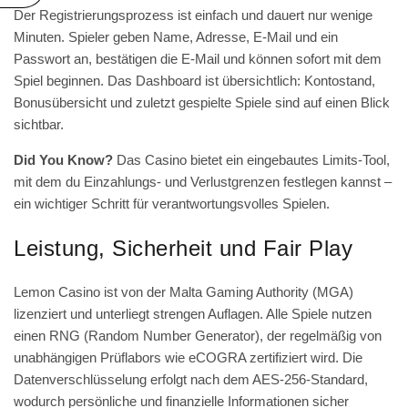
Der Registrierungsprozess ist einfach und dauert nur wenige
Minuten. Spieler geben Name, Adresse, E‑Mail und ein
Passwort an, bestätigen die E‑Mail und können sofort mit dem
Spiel beginnen. Das Dashboard ist übersichtlich: Kontostand,
Bonusübersicht und zuletzt gespielte Spiele sind auf einen Blick
sichtbar.
Did You Know?
Das Casino bietet ein eingebautes Limits‑Tool,
mit dem du Einzahlungs‑ und Verlustgrenzen festlegen kannst –
ein wichtiger Schritt für verantwortungsvolles Spielen.
Leistung, Sicherheit und Fair Play
Lemon Casino ist von der Malta Gaming Authority (MGA)
lizenziert und unterliegt strengen Auflagen. Alle Spiele nutzen
einen RNG (Random Number Generator), der regelmäßig von
unabhängigen Prüflabors wie eCOGRA zertifiziert wird. Die
Datenverschlüsselung erfolgt nach dem AES‑256‑Standard,
wodurch persönliche und finanzielle Informationen sicher