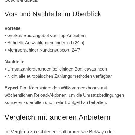
Vor‑ und Nachteile im Überblick
Vorteile
• Großes Spielangebot von Top‑Anbietern
• Schnelle Auszahlungen (innerhalb 24 h)
• Mehrsprachiger Kundensupport, 24/7
Nachteile
• Umsatzanforderungen bei einigen Boni etwas hoch
• Nicht alle europäischen Zahlungsmethoden verfügbar
Expert Tip:
Kombiniere den Willkommensbonus mit
wöchentlichen Reload‑Aktionen, um die Umsatzbedingungen
schneller zu erfüllen und mehr Echtgeld zu behalten.
Vergleich mit anderen Anbietern
Im Vergleich zu etablierten Plattformen wie Betway oder