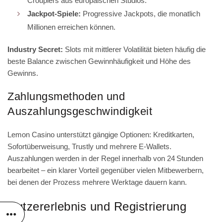
Croupiers aus europäischen Studios.
Jackpot‑Spiele:
Progressive Jackpots, die monatlich
Millionen erreichen können.
Industry Secret:
Slots mit mittlerer Volatilität bieten häufig die
beste Balance zwischen Gewinnhäufigkeit und Höhe des
Gewinns.
Zahlungsmethoden und
Auszahlungsgeschwindigkeit
Lemon Casino unterstützt gängige Optionen: Kreditkarten,
Sofortüberweisung, Trustly und mehrere E‑Wallets.
Auszahlungen werden in der Regel innerhalb von 24 Stunden
bearbeitet – ein klarer Vorteil gegenüber vielen Mitbewerbern,
bei denen der Prozess mehrere Werktage dauern kann.
Nutzererlebnis und Registrierung