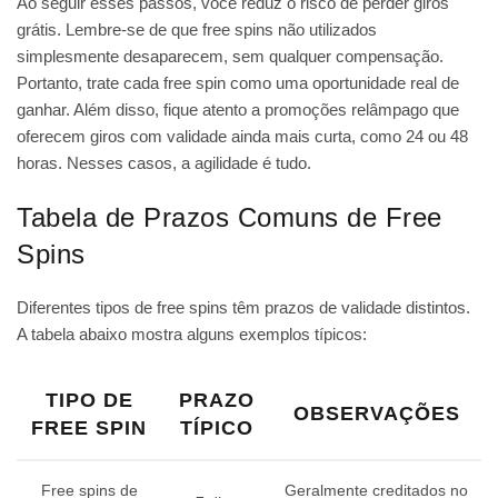
Ao seguir esses passos, você reduz o risco de perder giros
grátis. Lembre-se de que free spins não utilizados
simplesmente desaparecem, sem qualquer compensação.
Portanto, trate cada free spin como uma oportunidade real de
ganhar. Além disso, fique atento a promoções relâmpago que
oferecem giros com validade ainda mais curta, como 24 ou 48
horas. Nesses casos, a agilidade é tudo.
Tabela de Prazos Comuns de Free
Spins
Diferentes tipos de free spins têm prazos de validade distintos.
A tabela abaixo mostra alguns exemplos típicos:
TIPO DE
PRAZO
OBSERVAÇÕES
FREE SPIN
TÍPICO
Free spins de
Geralmente creditados no