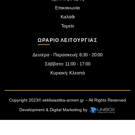
Επικοινωνία
Καλάθι
Ταμείο
ΩΡΆΡΙΟ ΛΕΙΤΟΥΡΓΊΑΣ
Δευτέρα - Παρασκευή: 8:30 - 20:00
Σάββατο: 11:00 - 17:00
Κυριακή: Κλειστά
Copyright 2023© ekklisiastika-armen.gr – All Rights Reserved
Development & Digital Marketing by