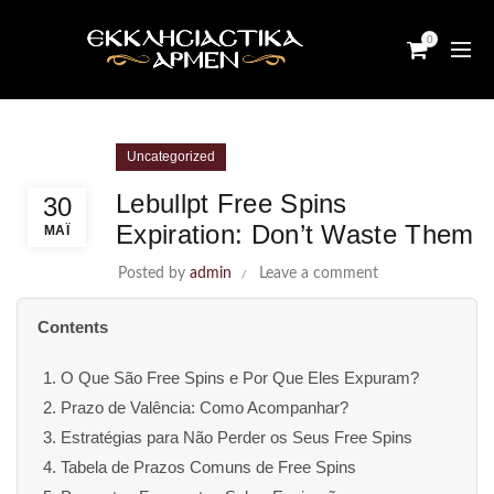
0
Uncategorized
Lebullpt Free Spins
30
Expiration: Don’t Waste Them
ΜΆΙ
Posted by
admin
Leave a comment
Contents
O Que São Free Spins e Por Que Eles Expuram?
Prazo de Valência: Como Acompanhar?
Estratégias para Não Perder os Seus Free Spins
Tabela de Prazos Comuns de Free Spins