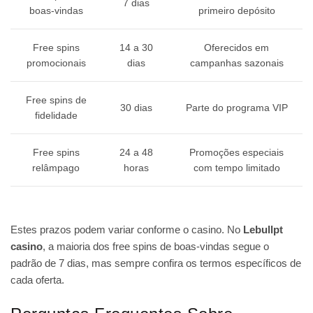
7 dias
boas-vindas
primeiro depósito
Free spins
14 a 30
Oferecidos em
promocionais
dias
campanhas sazonais
Free spins de
30 dias
Parte do programa VIP
fidelidade
Free spins
24 a 48
Promoções especiais
relâmpago
horas
com tempo limitado
Estes prazos podem variar conforme o casino. No
Lebullpt
casino
, a maioria dos free spins de boas-vindas segue o
padrão de 7 dias, mas sempre confira os termos específicos de
cada oferta.