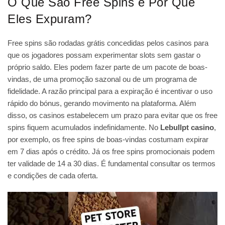
O Que São Free Spins e Por Que
Eles Expuram?
Free spins são rodadas grátis concedidas pelos casinos para
que os jogadores possam experimentar slots sem gastar o
próprio saldo. Eles podem fazer parte de um pacote de boas-
vindas, de uma promoção sazonal ou de um programa de
fidelidade. A razão principal para a expiração é incentivar o uso
rápido do bónus, gerando movimento na plataforma. Além
disso, os casinos estabelecem um prazo para evitar que os free
spins fiquem acumulados indefinidamente. No
Lebullpt casino
,
por exemplo, os free spins de boas-vindas costumam expirar
em 7 dias após o crédito. Já os free spins promocionais podem
ter validade de 14 a 30 dias. É fundamental consultar os termos
e condições de cada oferta.