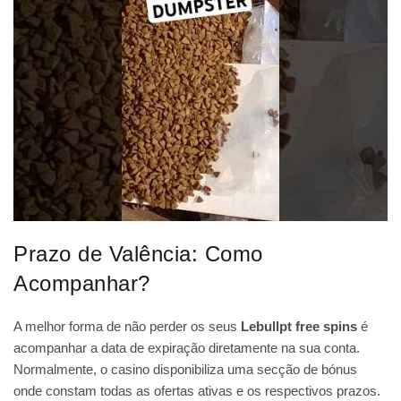
Prazo de Valência: Como
Acompanhar?
A melhor forma de não perder os seus
Lebullpt free spins
é
acompanhar a data de expiração diretamente na sua conta.
Normalmente, o casino disponibiliza uma secção de bónus
onde constam todas as ofertas ativas e os respectivos prazos.