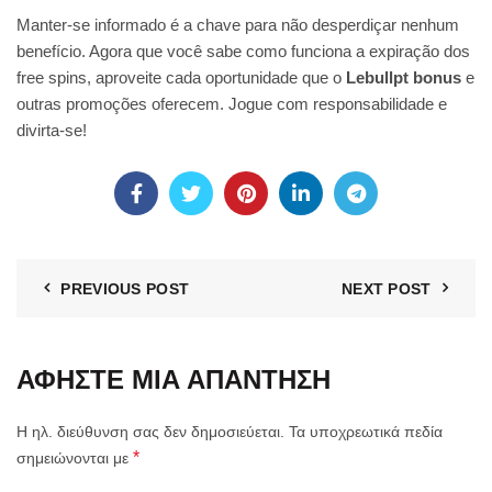
Manter-se informado é a chave para não desperdiçar nenhum
benefício. Agora que você sabe como funciona a expiração dos
free spins, aproveite cada oportunidade que o
Lebullpt bonus
e
outras promoções oferecem. Jogue com responsabilidade e
divirta-se!
PREVIOUS POST
NEXT POST
ΑΦΉΣΤΕ ΜΙΑ ΑΠΆΝΤΗΣΗ
Η ηλ. διεύθυνση σας δεν δημοσιεύεται.
Τα υποχρεωτικά πεδία
*
σημειώνονται με