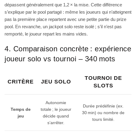
dépassent généralement que 1,2 × la mise. Cette différence
s’explique par le pool partagé : même les joueurs qui n’atteignent
pas la première place repartent avec une petite partie du prize
pool. En revanche, un jackpot solo reste isolé ; s’il n’est pas
remporté, le joueur repart les mains vides.
4. Comparaison concrète : expérience
joueur solo vs tournoi – 340 mots
TOURNOI DE
CRITÈRE
JEU SOLO
SLOTS
Autonomie
Durée prédéfinie (ex.
Temps de
totale ; le joueur
30 min) ou nombre de
jeu
décide quand
tours limité.
s’arrêter.