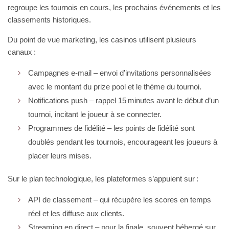
regroupe les tournois en cours, les prochains événements et les
classements historiques.
Du point de vue marketing, les casinos utilisent plusieurs
canaux :
Campagnes e‑mail – envoi d’invitations personnalisées
avec le montant du prize pool et le thème du tournoi.
Notifications push – rappel 15 minutes avant le début d’un
tournoi, incitant le joueur à se connecter.
Programmes de fidélité – les points de fidélité sont
doublés pendant les tournois, encourageant les joueurs à
placer leurs mises.
Sur le plan technologique, les plateformes s’appuient sur :
API de classement – qui récupère les scores en temps
réel et les diffuse aux clients.
Streaming en direct – pour la finale, souvent hébergé sur