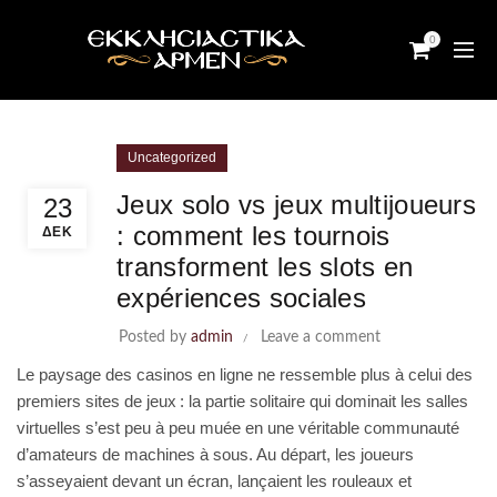
0
Uncategorized
Jeux solo vs jeux multijoueurs
23
: comment les tournois
ΔΕΚ
transforment les slots en
expériences sociales
Posted by
admin
Leave a comment
Le paysage des casinos en ligne ne ressemble plus à celui des
premiers sites de jeux : la partie solitaire qui dominait les salles
virtuelles s’est peu à peu muée en une véritable communauté
d’amateurs de machines à sous. Au départ, les joueurs
s’asseyaient devant un écran, lançaient les rouleaux et