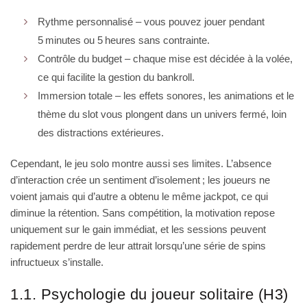
Rythme personnalisé – vous pouvez jouer pendant
5 minutes ou 5 heures sans contrainte.
Contrôle du budget – chaque mise est décidée à la volée,
ce qui facilite la gestion du bankroll.
Immersion totale – les effets sonores, les animations et le
thème du slot vous plongent dans un univers fermé, loin
des distractions extérieures.
Cependant, le jeu solo montre aussi ses limites. L’absence
d’interaction crée un sentiment d’isolement ; les joueurs ne
voient jamais qui d’autre a obtenu le même jackpot, ce qui
diminue la rétention. Sans compétition, la motivation repose
uniquement sur le gain immédiat, et les sessions peuvent
rapidement perdre de leur attrait lorsqu’une série de spins
infructueux s’installe.
1.1. Psychologie du joueur solitaire (H3)