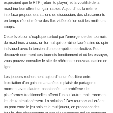
espéraient que le RTP (return to player) et la volatilité de la
machine leur offrent un gain rapide. Aujourd’hui, la même
interface propose des salons de discussion, des classements
en temps réel et même des flux vidéo où l’on suit les meilleurs
coups.
Cette évolution s’explique surtout par l’émergence des tournois
de machines à sous, un format qui combine l’adrénaline du spin
individuel avec la tension d’une compétition collective. Pour
découvrir comment ces tournois fonctionnent et où les essayer,
vous pouvez consulter le site de référence :
nouveau casino en
ligne
.
Les joueurs recherchent aujourd’hui un équilibre entre
l’excitation d’un gain instantané et le plaisir de partager le
moment avec d’autres passionnés. Le problème : les
plateformes traditionnelles offrent l’un ou l’autre, mais rarement
les deux simultanément. La solution ? Des tournois qui créent
un pont entre le jeu solo et le multijoueur, en proposant des
buy‑in, des classements et des récompenses qui se partagent