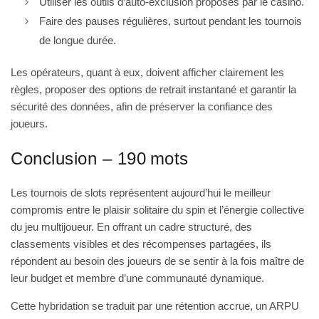
Utiliser les outils d’auto‑exclusion proposés par le casino.
Faire des pauses régulières, surtout pendant les tournois
de longue durée.
Les opérateurs, quant à eux, doivent afficher clairement les
règles, proposer des options de retrait instantané et garantir la
sécurité des données, afin de préserver la confiance des
joueurs.
Conclusion – 190 mots
Les tournois de slots représentent aujourd’hui le meilleur
compromis entre le plaisir solitaire du spin et l’énergie collective
du jeu multijoueur. En offrant un cadre structuré, des
classements visibles et des récompenses partagées, ils
répondent au besoin des joueurs de se sentir à la fois maître de
leur budget et membre d’une communauté dynamique.
Cette hybridation se traduit par une rétention accrue, un ARPU