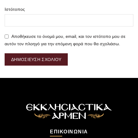
Ιστότοπος
Αποθήκευσε το όνομά μου, email, και τον ιστότοπο μου σε
αυτόν τον πλοηγό για την επόμενη φορά που θα σχολιάσω.
ΕΠΙΚΟΙΝΩΝΊΑ