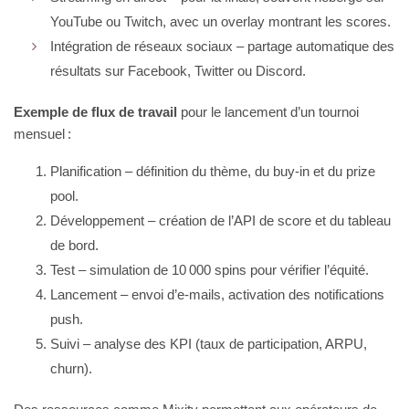
YouTube ou Twitch, avec un overlay montrant les scores.
Intégration de réseaux sociaux – partage automatique des
résultats sur Facebook, Twitter ou Discord.
Exemple de flux de travail
pour le lancement d’un tournoi
mensuel :
Planification – définition du thème, du buy‑in et du prize
pool.
Développement – création de l’API de score et du tableau
de bord.
Test – simulation de 10 000 spins pour vérifier l’équité.
Lancement – envoi d’e‑mails, activation des notifications
push.
Suivi – analyse des KPI (taux de participation, ARPU,
churn).