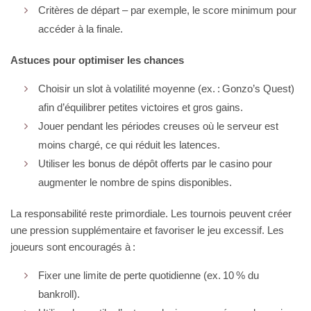
Critères de départ – par exemple, le score minimum pour
accéder à la finale.
Astuces pour optimiser les chances
Choisir un slot à volatilité moyenne (ex. : Gonzo’s Quest)
afin d’équilibrer petites victoires et gros gains.
Jouer pendant les périodes creuses où le serveur est
moins chargé, ce qui réduit les latences.
Utiliser les bonus de dépôt offerts par le casino pour
augmenter le nombre de spins disponibles.
La responsabilité reste primordiale. Les tournois peuvent créer
une pression supplémentaire et favoriser le jeu excessif. Les
joueurs sont encouragés à :
Fixer une limite de perte quotidienne (ex. 10 % du
bankroll).