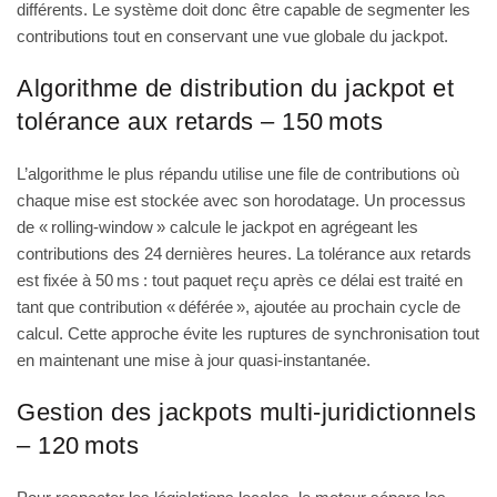
différents. Le système doit donc être capable de segmenter les
contributions tout en conservant une vue globale du jackpot.
Algorithme de distribution du jackpot et
tolérance aux retards – 150 mots
L’algorithme le plus répandu utilise une file de contributions où
chaque mise est stockée avec son horodatage. Un processus
de « rolling‑window » calcule le jackpot en agrégeant les
contributions des 24 dernières heures. La tolérance aux retards
est fixée à 50 ms : tout paquet reçu après ce délai est traité en
tant que contribution « déférée », ajoutée au prochain cycle de
calcul. Cette approche évite les ruptures de synchronisation tout
en maintenant une mise à jour quasi‑instantanée.
Gestion des jackpots multi‑juridictionnels
– 120 mots