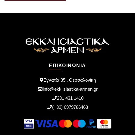
ΕΠΙΚΟΙΝΩΝΊΑ
Εγνατία 35 , Θεσσαλονίκη
info@ekklisiastika-armen.gr
231 431 1410
(+30) 6979786463