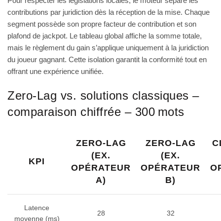
Pour respecter les législations locales, le moteur sépare les
contributions par juridiction dès la réception de la mise. Chaque
segment possède son propre facteur de contribution et son
plafond de jackpot. Le tableau global affiche la somme totale,
mais le règlement du gain s’applique uniquement à la juridiction
du joueur gagnant. Cette isolation garantit la conformité tout en
offrant une expérience unifiée.
Zero‑Lag vs. solutions classiques –
comparaison chiffrée – 300 mots
ZERO‑LAG
ZERO‑LAG
C
(EX.
(EX.
KPI
OPÉRATEUR
OPÉRATEUR
O
A)
B)
Latence
28
32
moyenne (ms)