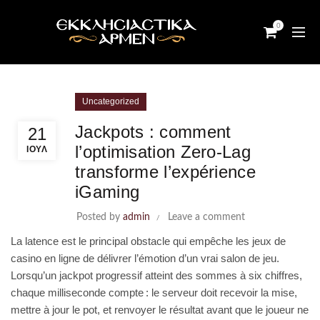
0
Uncategorized
Jackpots : comment
21
l’optimisation Zero‑Lag
ΙΟΎΛ
transforme l’expérience
iGaming
Posted by
admin
Leave a comment
La latence est le principal obstacle qui empêche les jeux de
casino en ligne de délivrer l’émotion d’un vrai salon de jeu.
Lorsqu’un jackpot progressif atteint des sommes à six chiffres,
chaque milliseconde compte : le serveur doit recevoir la mise,
mettre à jour le pot, et renvoyer le résultat avant que le joueur ne