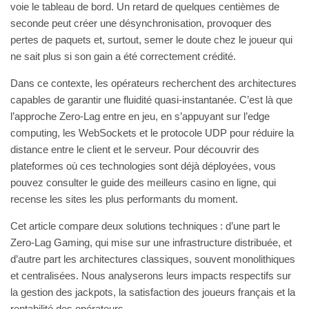
voie le tableau de bord. Un retard de quelques centièmes de
seconde peut créer une désynchronisation, provoquer des
pertes de paquets et, surtout, semer le doute chez le joueur qui
ne sait plus si son gain a été correctement crédité.
Dans ce contexte, les opérateurs recherchent des architectures
capables de garantir une fluidité quasi‑instantanée. C’est là que
l’approche Zero‑Lag entre en jeu, en s’appuyant sur l’edge
computing, les WebSockets et le protocole UDP pour réduire la
distance entre le client et le serveur. Pour découvrir des
plateformes où ces technologies sont déjà déployées, vous
pouvez consulter le guide des
meilleurs casino en ligne
, qui
recense les sites les plus performants du moment.
Cet article compare deux solutions techniques : d’une part le
Zero‑Lag Gaming, qui mise sur une infrastructure distribuée, et
d’autre part les architectures classiques, souvent monolithiques
et centralisées. Nous analyserons leurs impacts respectifs sur
la gestion des jackpots, la satisfaction des joueurs français et la
rentabilité des opérateurs.