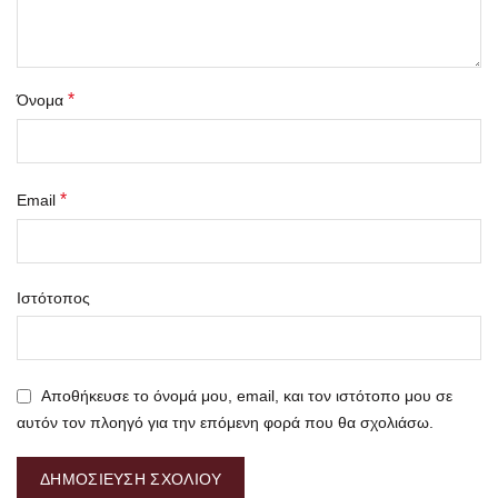
*
Όνομα
*
Email
Ιστότοπος
Αποθήκευσε το όνομά μου, email, και τον ιστότοπο μου σε
αυτόν τον πλοηγό για την επόμενη φορά που θα σχολιάσω.