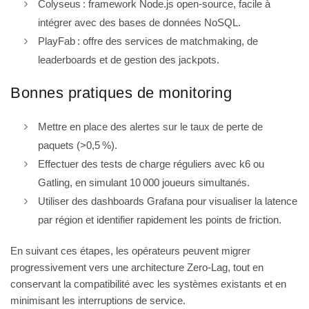
Colyseus : framework Node.js open‑source, facile à
intégrer avec des bases de données NoSQL.
PlayFab : offre des services de matchmaking, de
leaderboards et de gestion des jackpots.
Bonnes pratiques de monitoring
Mettre en place des alertes sur le taux de perte de
paquets (>0,5 %).
Effectuer des tests de charge réguliers avec k6 ou
Gatling, en simulant 10 000 joueurs simultanés.
Utiliser des dashboards Grafana pour visualiser la latence
par région et identifier rapidement les points de friction.
En suivant ces étapes, les opérateurs peuvent migrer
progressivement vers une architecture Zero‑Lag, tout en
conservant la compatibilité avec les systèmes existants et en
minimisant les interruptions de service.