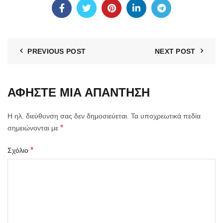
PREVIOUS POST
NEXT POST
ΑΦΉΣΤΕ ΜΙΑ ΑΠΆΝΤΗΣΗ
Η ηλ. διεύθυνση σας δεν δημοσιεύεται.
Τα υποχρεωτικά πεδία
*
σημειώνονται με
*
Σχόλιο