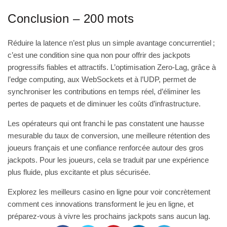
Conclusion – 200 mots
Réduire la latence n’est plus un simple avantage concurrentiel ;
c’est une condition sine qua non pour offrir des jackpots
progressifs fiables et attractifs. L’optimisation Zero‑Lag, grâce à
l’edge computing, aux WebSockets et à l’UDP, permet de
synchroniser les contributions en temps réel, d’éliminer les
pertes de paquets et de diminuer les coûts d’infrastructure.
Les opérateurs qui ont franchi le pas constatent une hausse
mesurable du taux de conversion, une meilleure rétention des
joueurs français et une confiance renforcée autour des gros
jackpots. Pour les joueurs, cela se traduit par une expérience
plus fluide, plus excitante et plus sécurisée.
Explorez les meilleurs casino en ligne pour voir concrètement
comment ces innovations transforment le jeu en ligne, et
préparez‑vous à vivre les prochains jackpots sans aucun lag.