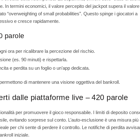
. In termini economici, il valore percepito del jackpot supera il valore
 “overweighting of small probabilities”. Questo spinge i giocatori a
gressivo e cresce rapidamente.
0 parole
gni ora per ricalibrare la percezione del rischio.
sione (es. 90 minuti) e rispettarla.
ita e perdita su un foglio o un’app dedicata.
permettono di mantenere una visione oggettiva del bankroll.
ti dalle piattaforme live – 420 parole
ionalità per promuovere il gioco responsabile. I limiti di deposito cons
le, evitando sorprese sul conto. L’auto‑esclusione è una misura più 
ale per chi sente di perdere il controllo. Le notifiche di perdita avvis
nkroll iniziale.