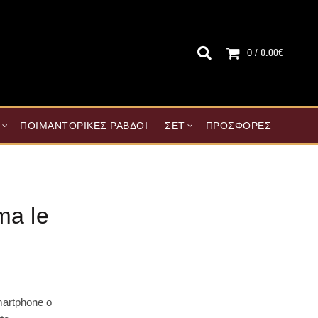
0
/
0.00
€
ΠΟΙΜΑΝΤΟΡΙΚΈΣ ΡΆΒΔΟΙ
ΣΕΤ
ΠΡΟΣΦΟΡΈΣ
ma le
smartphone o