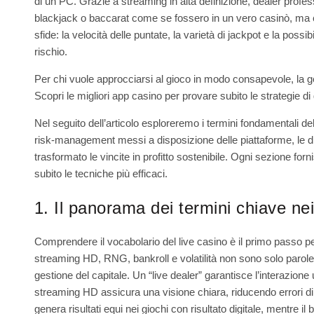
di un PC. Grazie a streaming in alta definizione, dealer professi
blackjack o baccarat come se fossero in un vero casinò, ma 
sfide: la velocità delle puntate, la varietà di jackpot e la po
rischio.
Per chi vuole approcciarsi al gioco in modo consapevole, la gest
Scopri le
migliori app casino
per provare subito le strategie di 
Nel seguito dell’articolo esploreremo i termini fondamentali del 
risk‑management messi a disposizione delle piattaforme, le diff
trasformato le vincite in profitto sostenibile. Ogni sezione for
subito le tecniche più efficaci.
1. Il panorama dei termini chiave nei
Comprendere il vocabolario del live casino è il primo passo per
streaming HD, RNG, bankroll e volatilità non sono solo parole 
gestione del capitale. Un “live dealer” garantisce l’interazion
streaming HD assicura una visione chiara, riducendo errori di
genera risultati equi nei giochi con risultato digitale, mentre i