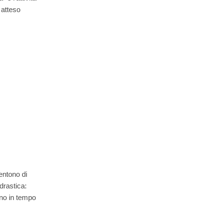
 atteso
entono di
drastica:
ano in tempo