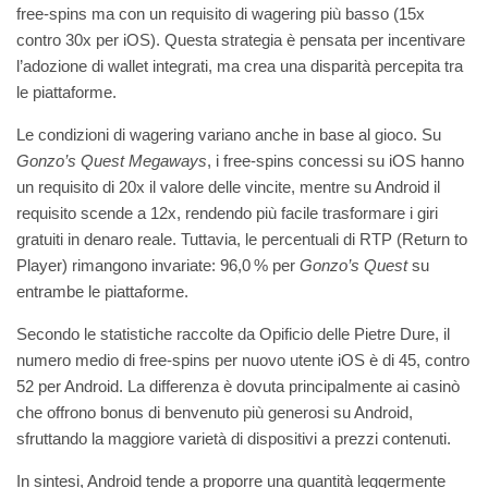
free‑spins ma con un requisito di wagering più basso (15x
contro 30x per iOS). Questa strategia è pensata per incentivare
l’adozione di wallet integrati, ma crea una disparità percepita tra
le piattaforme.
Le condizioni di wagering variano anche in base al gioco. Su
Gonzo’s Quest Megaways
, i free‑spins concessi su iOS hanno
un requisito di 20x il valore delle vincite, mentre su Android il
requisito scende a 12x, rendendo più facile trasformare i giri
gratuiti in denaro reale. Tuttavia, le percentuali di RTP (Return to
Player) rimangono invariate: 96,0 % per
Gonzo’s Quest
su
entrambe le piattaforme.
Secondo le statistiche raccolte da Opificio delle Pietre Dure, il
numero medio di free‑spins per nuovo utente iOS è di 45, contro
52 per Android. La differenza è dovuta principalmente ai casinò
che offrono bonus di benvenuto più generosi su Android,
sfruttando la maggiore varietà di dispositivi a prezzi contenuti.
In sintesi, Android tende a proporre una quantità leggermente