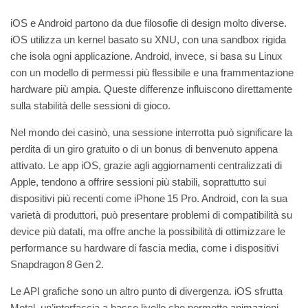
iOS e Android partono da due filosofie di design molto diverse.
iOS utilizza un kernel basato su XNU, con una sandbox rigida
che isola ogni applicazione. Android, invece, si basa su Linux
con un modello di permessi più flessibile e una frammentazione
hardware più ampia. Queste differenze influiscono direttamente
sulla stabilità delle sessioni di gioco.
Nel mondo dei casinò, una sessione interrotta può significare la
perdita di un giro gratuito o di un bonus di benvenuto appena
attivato. Le app iOS, grazie agli aggiornamenti centralizzati di
Apple, tendono a offrire sessioni più stabili, soprattutto sui
dispositivi più recenti come iPhone 15 Pro. Android, con la sua
varietà di produttori, può presentare problemi di compatibilità su
device più datati, ma offre anche la possibilità di ottimizzare le
performance su hardware di fascia media, come i dispositivi
Snapdragon 8 Gen 2.
Le API grafiche sono un altro punto di divergenza. iOS sfrutta
Metal, un’interfaccia a basso livello che permette animazioni