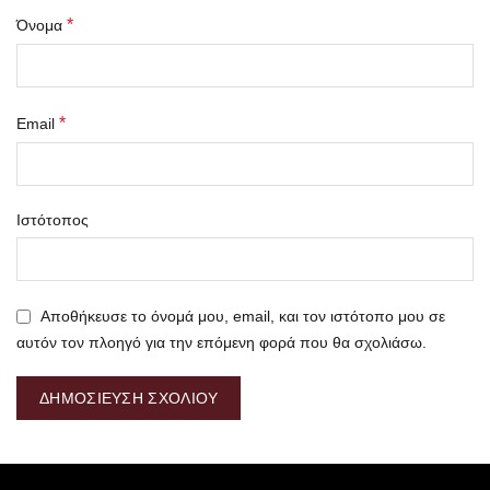
*
Όνομα
*
Email
Ιστότοπος
Αποθήκευσε το όνομά μου, email, και τον ιστότοπο μου σε
αυτόν τον πλοηγό για την επόμενη φορά που θα σχολιάσω.