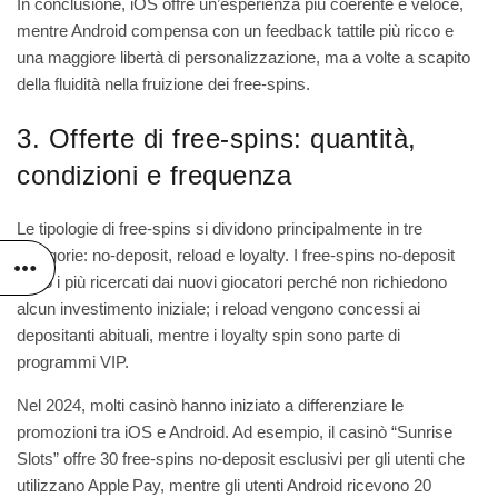
In conclusione, iOS offre un’esperienza più coerente e veloce,
mentre Android compensa con un feedback tattile più ricco e
una maggiore libertà di personalizzazione, ma a volte a scapito
della fluidità nella fruizione dei free‑spins.
3. Offerte di free‑spins: quantità,
condizioni e frequenza
Le tipologie di free‑spins si dividono principalmente in tre
categorie: no‑deposit, reload e loyalty. I free‑spins no‑deposit
sono i più ricercati dai nuovi giocatori perché non richiedono
alcun investimento iniziale; i reload vengono concessi ai
depositanti abituali, mentre i loyalty spin sono parte di
programmi VIP.
Nel 2024, molti casinò hanno iniziato a differenziare le
promozioni tra iOS e Android. Ad esempio, il casinò “Sunrise
Slots” offre 30 free‑spins no‑deposit esclusivi per gli utenti che
utilizzano Apple Pay, mentre gli utenti Android ricevono 20