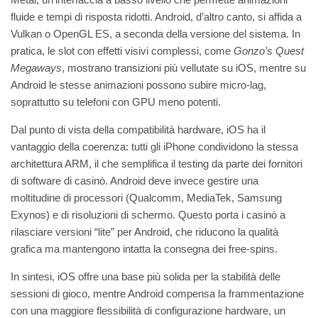
fluide e tempi di risposta ridotti. Android, d’altro canto, si affida a
Vulkan o OpenGL ES, a seconda della versione del sistema. In
pratica, le slot con effetti visivi complessi, come
Gonzo’s Quest
Megaways
, mostrano transizioni più vellutate su iOS, mentre su
Android le stesse animazioni possono subire micro‑lag,
soprattutto su telefoni con GPU meno potenti.
Dal punto di vista della compatibilità hardware, iOS ha il
vantaggio della coerenza: tutti gli iPhone condividono la stessa
architettura ARM, il che semplifica il testing da parte dei fornitori
di software di casinò. Android deve invece gestire una
moltitudine di processori (Qualcomm, MediaTek, Samsung
Exynos) e di risoluzioni di schermo. Questo porta i casinò a
rilasciare versioni “lite” per Android, che riducono la qualità
grafica ma mantengono intatta la consegna dei free‑spins.
In sintesi, iOS offre una base più solida per la stabilità delle
sessioni di gioco, mentre Android compensa la frammentazione
con una maggiore flessibilità di configurazione hardware, un