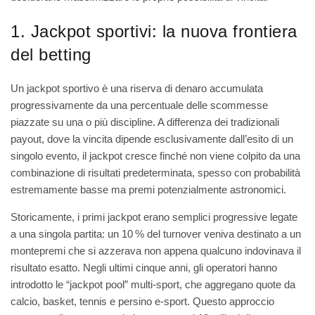
1. Jackpot sportivi: la nuova frontiera
del betting
Un jackpot sportivo è una riserva di denaro accumulata
progressivamente da una percentuale delle scommesse
piazzate su una o più discipline. A differenza dei tradizionali
payout, dove la vincita dipende esclusivamente dall’esito di un
singolo evento, il jackpot cresce finché non viene colpito da una
combinazione di risultati predeterminata, spesso con probabilità
estremamente basse ma premi potenzialmente astronomici.
Storicamente, i primi jackpot erano semplici progressive legate
a una singola partita: un 10 % del turnover veniva destinato a un
montepremi che si azzerava non appena qualcuno indovinava il
risultato esatto. Negli ultimi cinque anni, gli operatori hanno
introdotto le “jackpot pool” multi‑sport, che aggregano quote da
calcio, basket, tennis e persino e‑sport. Questo approccio