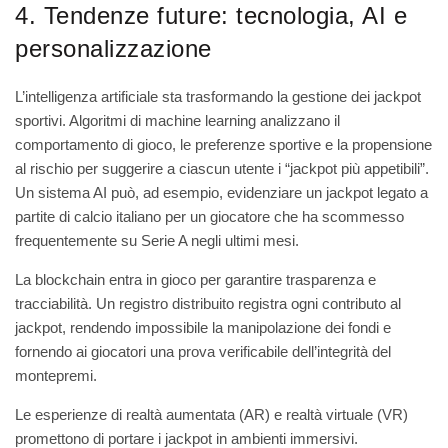
4. Tendenze future: tecnologia, AI e
personalizzazione
L’intelligenza artificiale sta trasformando la gestione dei jackpot
sportivi. Algoritmi di machine learning analizzano il
comportamento di gioco, le preferenze sportive e la propensione
al rischio per suggerire a ciascun utente i “jackpot più appetibili”.
Un sistema AI può, ad esempio, evidenziare un jackpot legato a
partite di calcio italiano per un giocatore che ha scommesso
frequentemente su Serie A negli ultimi mesi.
La blockchain entra in gioco per garantire trasparenza e
tracciabilità. Un registro distribuito registra ogni contributo al
jackpot, rendendo impossibile la manipolazione dei fondi e
fornendo ai giocatori una prova verificabile dell’integrità del
montepremi.
Le esperienze di realtà aumentata (AR) e realtà virtuale (VR)
promettono di portare i jackpot in ambienti immersivi.