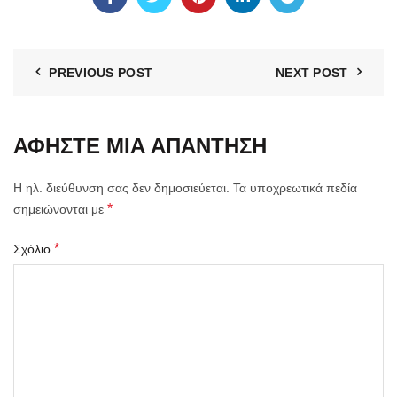
PREVIOUS POST
NEXT POST
ΑΦΉΣΤΕ ΜΙΑ ΑΠΆΝΤΗΣΗ
Η ηλ. διεύθυνση σας δεν δημοσιεύεται.
Τα υποχρεωτικά πεδία
*
σημειώνονται με
*
Σχόλιο