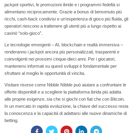
jackpot sportivi, le promozioni ibride e i programmi fedeltà si
alimentano reciprocamente. Grazie a bonus di benvenuto più
ricchi, cash‑back condivisi e un’esperienza di gioco più fluida, gli
operatori riescono a trattenere gli utenti più a lungo rispetto ai
casinò “solo‑gioco”.
Le tecnologie emergenti – AI, blockchain e realtà immersiva –
renderanno i jackpot ancora più personalizzati, trasparenti e
coinvolgenti nei prossimi cinque‑dieci anni. Per i giocatori,
mantenersi informati su questi sviluppi è fondamentale per
sfruttare al meglio le opportunità di vincita.
Visitare risorse come Nibble Nibble può aiutare a confrontare le
offerte disponibili e a scegliere la piattaforma ibrida più adatta
alle proprie esigenze, sia che si giochi con fiat che con Bitcoin.
In un mercato in rapida evoluzione, la chiave del successo resta
la conoscenza e la capacità di adattarsi alle nuove dinamiche di
betting.