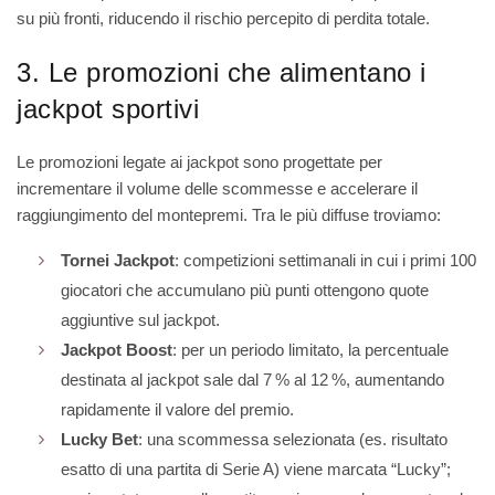
su più fronti, riducendo il rischio percepito di perdita totale.
3. Le promozioni che alimentano i
jackpot sportivi
Le promozioni legate ai jackpot sono progettate per
incrementare il volume delle scommesse e accelerare il
raggiungimento del montepremi. Tra le più diffuse troviamo:
Tornei Jackpot
: competizioni settimanali in cui i primi 100
giocatori che accumulano più punti ottengono quote
aggiuntive sul jackpot.
Jackpot Boost
: per un periodo limitato, la percentuale
destinata al jackpot sale dal 7 % al 12 %, aumentando
rapidamente il valore del premio.
Lucky Bet
: una scommessa selezionata (es. risultato
esatto di una partita di Serie A) viene marcata “Lucky”;