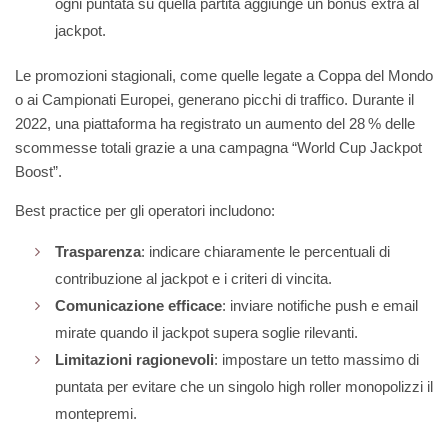
ogni puntata su quella partita aggiunge un bonus extra al
jackpot.
Le promozioni stagionali, come quelle legate a Coppa del Mondo
o ai Campionati Europei, generano picchi di traffico. Durante il
2022, una piattaforma ha registrato un aumento del 28 % delle
scommesse totali grazie a una campagna “World Cup Jackpot
Boost”.
Best practice per gli operatori includono:
Trasparenza
: indicare chiaramente le percentuali di
contribuzione al jackpot e i criteri di vincita.
Comunicazione efficace
: inviare notifiche push e email
mirate quando il jackpot supera soglie rilevanti.
Limitazioni ragionevoli
: impostare un tetto massimo di
puntata per evitare che un singolo high roller monopolizzi il
montepremi.