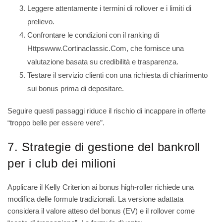
Leggere attentamente i termini di rollover e i limiti di
prelievo.
Confrontare le condizioni con il ranking di
Httpswww.Cortinaclassic.Com, che fornisce una
valutazione basata su credibilità e trasparenza.
Testare il servizio clienti con una richiesta di chiarimento
sui bonus prima di depositare.
Seguire questi passaggi riduce il rischio di incappare in offerte
“troppo belle per essere vere”.
7. Strategie di gestione del bankroll
per i club dei milioni
Applicare il Kelly Criterion ai bonus high‑roller richiede una
modifica delle formule tradizionali. La versione adattata
considera il valore atteso del bonus (EV) e il rollover come