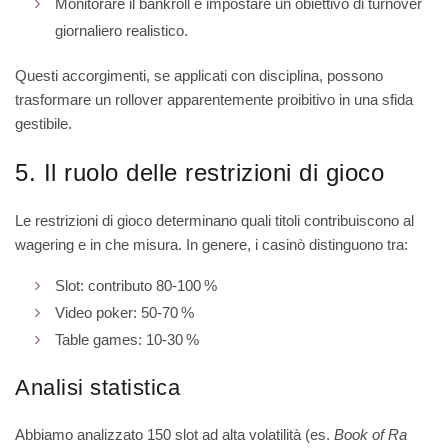
Monitorare il bankroll e impostare un obiettivo di turnover
giornaliero realistico.
Questi accorgimenti, se applicati con disciplina, possono
trasformare un rollover apparentemente proibitivo in una sfida
gestibile.
5. Il ruolo delle restrizioni di gioco
Le restrizioni di gioco determinano quali titoli contribuiscono al
wagering e in che misura. In genere, i casinò distinguono tra:
Slot: contributo 80‑100 %
Video poker: 50‑70 %
Table games: 10‑30 %
Analisi statistica
Abbiamo analizzato 150 slot ad alta volatilità (es.
Book of Ra