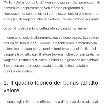
“Million‑Dollar Bonus Club” non sono più semplici promozioni di
benvenuto; rappresentano veri e propri programmi di
fidelizzazione, con condizioni complesse, limiti di prelievo stretti
e requisiti di wagering che richiedono una valutazione accurata.
Scopri il nostro ranking dettagliato su
casino non aams
.
In questo articolo analizzeremo, passo dopo passo, la struttura
teorica dei bonus da $1 milione, presenteremo la metodologia
scientifica adottata per valutarli e forniremo una classifica dei
cinque siti più affidabili. Il lettore troverà inoltre consigli pratici su
wagering, restrizioni di gioco, sicurezza e gestione del bankroll,
il tutto con un approccio basato su dati, ipotesi testate e
conclusioni evidenti.
1. Il quadro teorico dei bonus ad alto
valore
I bonus high‑roller sono offerte che, a differenza dei tradizionali