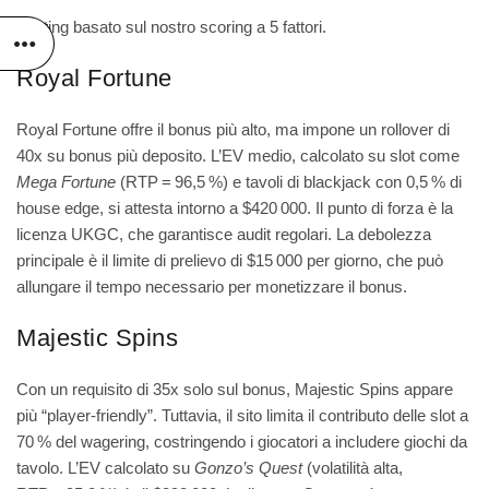
*Rating basato sul nostro scoring a 5 fattori.
Royal Fortune
Royal Fortune offre il bonus più alto, ma impone un rollover di
40x su bonus più deposito. L’EV medio, calcolato su slot come
Mega Fortune
(RTP = 96,5 %) e tavoli di blackjack con 0,5 % di
house edge, si attesta intorno a $420 000. Il punto di forza è la
licenza UKGC, che garantisce audit regolari. La debolezza
principale è il limite di prelievo di $15 000 per giorno, che può
allungare il tempo necessario per monetizzare il bonus.
Majestic Spins
Con un requisito di 35x solo sul bonus, Majestic Spins appare
più “player‑friendly”. Tuttavia, il sito limita il contributo delle slot a
70 % del wagering, costringendo i giocatori a includere giochi da
tavolo. L’EV calcolato su
Gonzo’s Quest
(volatilità alta,