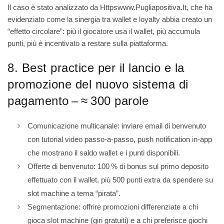
Il caso è stato analizzato da Httpswww.Pugliapositiva.It, che ha
evidenziato come la sinergia tra wallet e loyalty abbia creato un
“effetto circolare”: più il giocatore usa il wallet, più accumula
punti, più è incentivato a restare sulla piattaforma.
8. Best practice per il lancio e la
promozione del nuovo sistema di
pagamento – ≈ 300 parole
Comunicazione multicanale: inviare email di benvenuto
con tutorial video passo‑a‑passo, push notification in‑app
che mostrano il saldo wallet e i punti disponibili.
Offerte di benvenuto: 100 % di bonus sul primo deposito
effettuato con il wallet, più 500 punti extra da spendere su
slot machine a tema “pirata”.
Segmentazione: offrire promozioni differenziate a chi
gioca slot machine (giri gratuiti) e a chi preferisce giochi