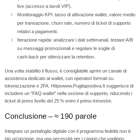
live (accesso a tavoli VIP).
Monitoraggio KPI: tasso di attivazione wallet, valore medio
per transazione, churn rate, numero di ticket di supporto
relativi a pagamenti.
Iterazione rapida: analizzare i dati settimanali, testare A/B
su messaggi promozionali e regolare le soglie di
cash‑back per ottimizzare la retention.
Una volta stabilito il flusso, è consigliabile aprire un canale di
assistenza dedicato al wallet, con operatori formati su
tokenizzazione e 2FA. Httpswww.Pugliapositiva.It suggerisce di
includere un “FAQ wallet” nella sezione di supporto, riducendo i
ticket di primo livello del 25 % entro il primo trimestre.
Conclusione – ≈ 190 parole
Integrare un portafoglio digitale con il programma fedeltà non è
più un’opzione, ma una necessità per i casinò che vogliono