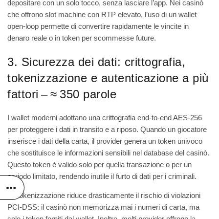
depositare con un solo tocco, senza lasciare l’app. Nei casinò
che offrono slot machine con RTP elevato, l’uso di un wallet
open‑loop permette di convertire rapidamente le vincite in
denaro reale o in token per scommesse future.
3. Sicurezza dei dati: crittografia,
tokenizzazione e autenticazione a più
fattori – ≈ 350 parole
I wallet moderni adottano una crittografia end‑to‑end AES‑256
per proteggere i dati in transito e a riposo. Quando un giocatore
inserisce i dati della carta, il provider genera un token univoco
che sostituisce le informazioni sensibili nel database del casinò.
Questo token è valido solo per quella transazione o per un
periodo limitato, rendendo inutile il furto di dati per i criminali.
La tokenizzazione riduce drasticamente il rischio di violazioni
PCI‑DSS: il casinò non memorizza mai i numeri di carta, ma
solo i token forniti dal wallet. Inoltre, molti provider offrono la