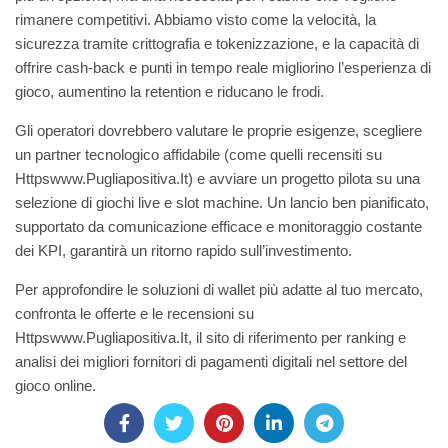
rimanere competitivi. Abbiamo visto come la velocità, la
sicurezza tramite crittografia e tokenizzazione, e la capacità di
offrire cash‑back e punti in tempo reale migliorino l’esperienza di
gioco, aumentino la retention e riducano le frodi.
Gli operatori dovrebbero valutare le proprie esigenze, scegliere
un partner tecnologico affidabile (come quelli recensiti su
Httpswww.Pugliapositiva.It) e avviare un progetto pilota su una
selezione di giochi live e slot machine. Un lancio ben pianificato,
supportato da comunicazione efficace e monitoraggio costante
dei KPI, garantirà un ritorno rapido sull’investimento.
Per approfondire le soluzioni di wallet più adatte al tuo mercato,
confronta le offerte e le recensioni su
Httpswww.Pugliapositiva.It, il sito di riferimento per ranking e
analisi dei migliori fornitori di pagamenti digitali nel settore del
gioco online.