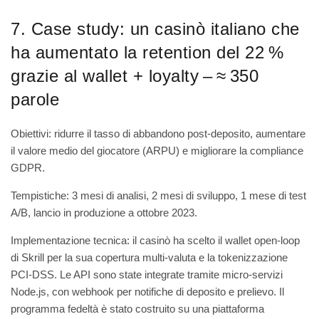
7. Case study: un casinò italiano che
ha aumentato la retention del 22 %
grazie al wallet + loyalty – ≈ 350
parole
Obiettivi: ridurre il tasso di abbandono post‑deposito, aumentare
il valore medio del giocatore (ARPU) e migliorare la compliance
GDPR.
Tempistiche: 3 mesi di analisi, 2 mesi di sviluppo, 1 mese di test
A/B, lancio in produzione a ottobre 2023.
Implementazione tecnica: il casinò ha scelto il wallet open‑loop
di Skrill per la sua copertura multi‑valuta e la tokenizzazione
PCI‑DSS. Le API sono state integrate tramite micro‑servizi
Node.js, con webhook per notifiche di deposito e prelievo. Il
programma fedeltà è stato costruito su una piattaforma