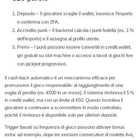
Deposito – Il giocatore sceglie il wallet, inserisce l’importo
e conferma con 2FA.
Accredito punti – Il backend calcola i punti fedeltà (es. 1 %
dell’importo) e li assegna al profilo utente.
Premi – I punti possono essere convertiti in crediti wallet,
giri gratuiti su slot machine o accessi a tavoli di giochi live
con jackpot progressivo.
Il cash‑back automatico è un meccanismo efficace per
promuovere il gioco responsabile: al raggiungimento di una
soglia di perdita (es. €500 in un mese), il sistema rimborsa il 5 %
in crediti wallet, ma con un limite di €50. Questo incentiva il
giocatore a continuare a scommettere in modo controllato,
poiché il rimborso è disponibile solo per ulteriori depositi.
Trigger basati su frequenza di gioco possono attivare bonus
extra: ad esempio, dopo tre sessioni consecutive di roulette live,