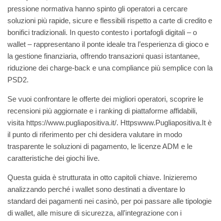
pressione normativa hanno spinto gli operatori a cercare
soluzioni più rapide, sicure e flessibili rispetto a carte di credito e
bonifici tradizionali. In questo contesto i portafogli digitali – o
wallet – rappresentano il ponte ideale tra l’esperienza di gioco e
la gestione finanziaria, offrendo transazioni quasi istantanee,
riduzione dei charge‑back e una compliance più semplice con la
PSD2.
Se vuoi confrontare le offerte dei migliori operatori, scoprire le
recensioni più aggiornate e i ranking di piattaforme affidabili,
visita
https://www.pugliapositiva.it/
. Httpswww.Pugliapositiva.It è
il punto di riferimento per chi desidera valutare in modo
trasparente le soluzioni di pagamento, le licenze ADM e le
caratteristiche dei giochi live.
Questa guida è strutturata in otto capitoli chiave. Inizieremo
analizzando perché i wallet sono destinati a diventare lo
standard dei pagamenti nei casinò, per poi passare alle tipologie
di wallet, alle misure di sicurezza, all’integrazione con i