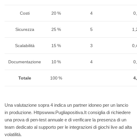
Costi
20 %
4
0
Sicurezza
25 %
5
1,
Scalabilità
15 %
3
0,
Documentazione
10 %
4
0
Totale
100 %
4
Una valutazione sopra 4 indica un partner idoneo per un lancio
in produzione. Httpswww.Pugliapositiva.It consiglia di richiedere
una prova di pen‑test annuale e di verificare la presenza di un
team dedicato al supporto per le integrazioni di giochi live ad alta
volatilità.