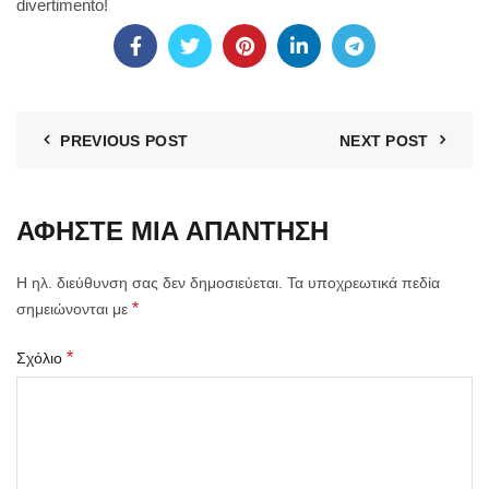
divertimento!
PREVIOUS POST
NEXT POST
ΑΦΉΣΤΕ ΜΙΑ ΑΠΆΝΤΗΣΗ
Η ηλ. διεύθυνση σας δεν δημοσιεύεται.
Τα υποχρεωτικά πεδία
*
σημειώνονται με
*
Σχόλιο