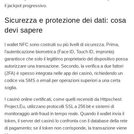
il jackpot progressivo.
Sicurezza e protezione dei dati: cosa
devi sapere
I wallet NFC sono costruiti su più livelli di sicurezza. Prima,
l’autenticazione biometrica (Face ID, Touch ID, impronta)
garantisce che solo il legittimo proprietario del dispositivo possa
autorizzare una transazione. Secondo, la verifica a due fattori
(2FA) è spesso integrata nelle app dei casinò, richiedendo un
codice via SMS o email per operazioni superiori a una certa
soglia.
I casinò online certificati, come quelli recensiti da Httpschest
Project.Eu, utilizzano protocolli SSL a 256 bit e sistemi di
monitoraggio anti‑fraud in tempo reale. Quando il wallet invia il
token, il server del casinò lo confronta con il database della rete
di pagamento; se il token non corrisponde, la transazione viene