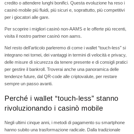
credito o attendere lunghi bonifici. Questa evoluzione ha reso i
casinò mobile più fluidi, più sicuri e, soprattutto, più competitivi
per i giocatori alle gare.
Per scoprire i migliori casinò non‑AAMS e le offerte più recenti,
visita il nostro partner
casinò non aams
.
Nel resto dell’articolo parleremo di come i wallet “touch‑less” si
integrano nei tornei, dei vantaggi in termini di velocità e privacy,
delle misure di sicurezza da tenere presente e di consigli pratici
per gestire il bankroll. Troverai anche una panoramica delle
tendenze future, dal QR‑code alle criptovalute, per restare
sempre un passo avanti.
Perché i wallet “touch‑less” stanno
rivoluzionando i casinò mobile
Negli ultimi cinque anni, i metodi di pagamento su smartphone
hanno subito una trasformazione radicale. Dalla tradizionale