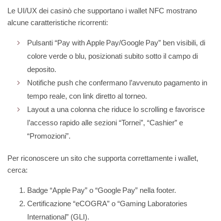
Le UI/UX dei casinò che supportano i wallet NFC mostrano
alcune caratteristiche ricorrenti:
Pulsanti “Pay with Apple Pay/Google Pay” ben visibili, di
colore verde o blu, posizionati subito sotto il campo di
deposito.
Notifiche push che confermano l’avvenuto pagamento in
tempo reale, con link diretto al torneo.
Layout a una colonna che riduce lo scrolling e favorisce
l’accesso rapido alle sezioni “Tornei”, “Cashier” e
“Promozioni”.
Per riconoscere un sito che supporta correttamente i wallet,
cerca:
Badge “Apple Pay” o “Google Pay” nella footer.
Certificazione “eCOGRA” o “Gaming Laboratories
International” (GLI).