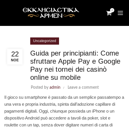
0
Uncategorized
Guida per principianti: Come
22
sfruttare Apple Pay e Google
ΝΟΈ
Pay nei tornei dei casinò
online su mobile
Posted by
admin
Leave a comment
Il gioco su smartphone è passato da un semplice passatempo a
una vera e propria industria, spinta dall’adozione capillare di
pagamenti digitali. Oggi, chiunque possieda un iPhone o un
dispositivo Android può accedere a tavoli da poker, slot e
roulette con un tap, senza dover digitare numeri di carta di