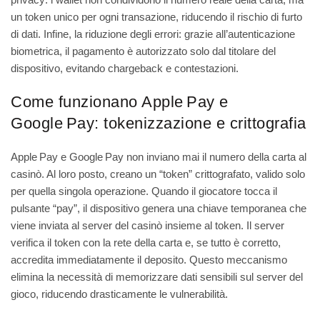
un token unico per ogni transazione, riducendo il rischio di furto
di dati. Infine, la riduzione degli errori: grazie all’autenticazione
biometrica, il pagamento è autorizzato solo dal titolare del
dispositivo, evitando chargeback e contestazioni.
Come funzionano Apple Pay e
Google Pay: tokenizzazione e crittografia
Apple Pay e Google Pay non inviano mai il numero della carta al
casinò. Al loro posto, creano un “token” crittografato, valido solo
per quella singola operazione. Quando il giocatore tocca il
pulsante “pay”, il dispositivo genera una chiave temporanea che
viene inviata al server del casinò insieme al token. Il server
verifica il token con la rete della carta e, se tutto è corretto,
accredita immediatamente il deposito. Questo meccanismo
elimina la necessità di memorizzare dati sensibili sul server del
gioco, riducendo drasticamente le vulnerabilità.