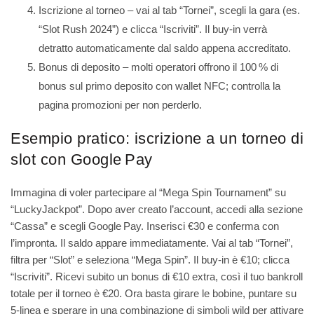
Iscrizione al torneo – vai al tab “Tornei”, scegli la gara (es.
“Slot Rush 2024”) e clicca “Iscriviti”. Il buy‑in verrà
detratto automaticamente dal saldo appena accreditato.
Bonus di deposito – molti operatori offrono il 100 % di
bonus sul primo deposito con wallet NFC; controlla la
pagina promozioni per non perderlo.
Esempio pratico: iscrizione a un torneo di
slot con Google Pay
Immagina di voler partecipare al “Mega Spin Tournament” su
“LuckyJackpot”. Dopo aver creato l’account, accedi alla sezione
“Cassa” e scegli Google Pay. Inserisci €30 e conferma con
l’impronta. Il saldo appare immediatamente. Vai al tab “Tornei”,
filtra per “Slot” e seleziona “Mega Spin”. Il buy‑in è €10; clicca
“Iscriviti”. Ricevi subito un bonus di €10 extra, così il tuo bankroll
totale per il torneo è €20. Ora basta girare le bobine, puntare su
5‑linea e sperare in una combinazione di simboli wild per attivare