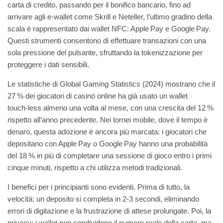
carta di credito, passando per il bonifico bancario, fino ad
arrivare agli e‑wallet come Skrill e Neteller, l’ultimo gradino della
scala è rappresentato dai wallet NFC: Apple Pay e Google Pay.
Questi strumenti consentono di effettuare transazioni con una
sola pressione del pulsante, sfruttando la tokenizzazione per
proteggere i dati sensibili.
Le statistiche di Global Gaming Statistics (2024) mostrano che il
27 % dei giocatori di casinò online ha già usato un wallet
touch‑less almeno una volta al mese, con una crescita del 12 %
rispetto all’anno precedente. Nei tornei mobile, dove il tempo è
denaro, questa adozione è ancora più marcata: i giocatori che
depositano con Apple Pay o Google Pay hanno una probabilità
del 18 % in più di completare una sessione di gioco entro i primi
cinque minuti, rispetto a chi utilizza metodi tradizionali.
I benefici per i principianti sono evidenti. Prima di tutto, la
velocità: un deposito si completa in 2‑3 secondi, eliminando
errori di digitazione e la frustrazione di attese prolungate. Poi, la
privacy: i wallet non condividono il numero reale della carta, ma