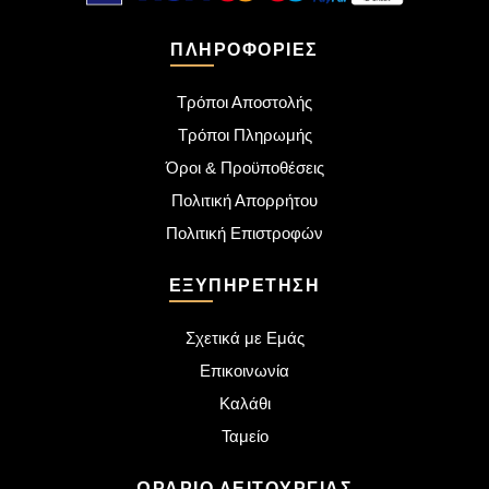
ΠΛΗΡΟΦΟΡΊΕΣ
Τρόποι Αποστολής
Τρόποι Πληρωμής
Όροι & Προϋποθέσεις
Πολιτική Απορρήτου
Πολιτική Επιστροφών
ΕΞΥΠΗΡΈΤΗΣΗ
Σχετικά με Εμάς
Επικοινωνία
Καλάθι
Ταμείο
ΩΡΆΡΙΟ ΛΕΙΤΟΥΡΓΊΑΣ