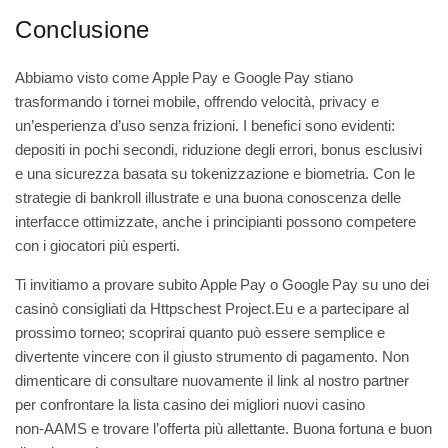
Conclusione
Abbiamo visto come Apple Pay e Google Pay stiano
trasformando i tornei mobile, offrendo velocità, privacy e
un’esperienza d’uso senza frizioni. I benefici sono evidenti:
depositi in pochi secondi, riduzione degli errori, bonus esclusivi
e una sicurezza basata su tokenizzazione e biometria. Con le
strategie di bankroll illustrate e una buona conoscenza delle
interfacce ottimizzate, anche i principianti possono competere
con i giocatori più esperti.
Ti invitiamo a provare subito Apple Pay o Google Pay su uno dei
casinò consigliati da Httpschest Project.Eu e a partecipare al
prossimo torneo; scoprirai quanto può essere semplice e
divertente vincere con il giusto strumento di pagamento. Non
dimenticare di consultare nuovamente il link al nostro partner
per confrontare la lista casino dei migliori nuovi casino
non‑AAMS e trovare l’offerta più allettante. Buona fortuna e buon