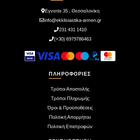
Εγνατία 35 , Θεσσαλονίκη
info@ekklisiastika-armen.gr
231 431 1410
(+30) 6979786463
ΠΛΗΡΟΦΟΡΊΕΣ
Τρόποι Αποστολής
Τρόποι Πληρωμής
Όροι & Προϋποθέσεις
Πολιτική Απορρήτου
Πολιτική Επιστροφών