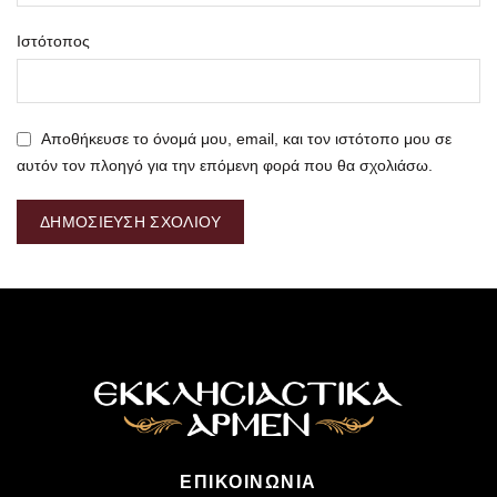
Ιστότοπος
Αποθήκευσε το όνομά μου, email, και τον ιστότοπο μου σε
αυτόν τον πλοηγό για την επόμενη φορά που θα σχολιάσω.
ΕΠΙΚΟΙΝΩΝΊΑ