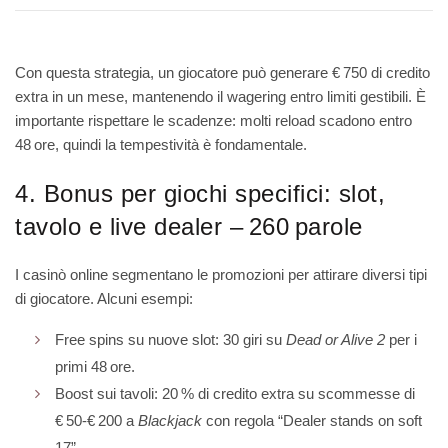
Con questa strategia, un giocatore può generare € 750 di credito
extra in un mese, mantenendo il wagering entro limiti gestibili. È
importante rispettare le scadenze: molti reload scadono entro
48 ore, quindi la tempestività è fondamentale.
4. Bonus per giochi specifici: slot,
tavolo e live dealer – 260 parole
I casinò online segmentano le promozioni per attirare diversi tipi
di giocatore. Alcuni esempi:
Free spins su nuove slot: 30 giri su
Dead or Alive 2
per i
primi 48 ore.
Boost sui tavoli: 20 % di credito extra su scommesse di
€ 50‑€ 200 a
Blackjack
con regola “Dealer stands on soft
17”.