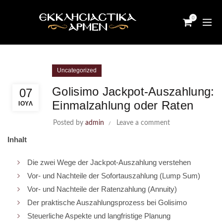
0
Uncategorized
Golisimo Jackpot-Auszahlung:
07
Einmalzahlung oder Raten
ΙΟΎΛ
Posted by
admin
Leave a comment
Inhalt
Die zwei Wege der Jackpot-Auszahlung verstehen
Vor- und Nachteile der Sofortauszahlung (Lump Sum)
Vor- und Nachteile der Ratenzahlung (Annuity)
Der praktische Auszahlungsprozess bei Golisimo
Steuerliche Aspekte und langfristige Planung