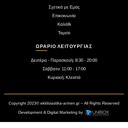
Σχετικά με Εμάς
Επικοινωνία
Καλάθι
Ταμείο
ΩΡΆΡΙΟ ΛΕΙΤΟΥΡΓΊΑΣ
Δευτέρα - Παρασκευή: 8:30 - 20:00
Σάββατο: 11:00 - 17:00
Κυριακή: Κλειστά
Copyright 2023© ekklisiastika-armen.gr – All Rights Reserved
Development & Digital Marketing by