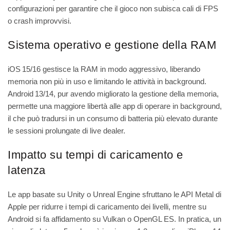
configurazioni per garantire che il gioco non subisca cali di FPS
o crash improvvisi.
Sistema operativo e gestione della RAM
iOS 15/16 gestisce la RAM in modo aggressivo, liberando
memoria non più in uso e limitando le attività in background.
Android 13/14, pur avendo migliorato la gestione della memoria,
permette una maggiore libertà alle app di operare in background,
il che può tradursi in un consumo di batteria più elevato durante
le sessioni prolungate di live dealer.
Impatto su tempi di caricamento e
latenza
Le app basate su Unity o Unreal Engine sfruttano le API Metal di
Apple per ridurre i tempi di caricamento dei livelli, mentre su
Android si fa affidamento su Vulkan o OpenGL ES. In pratica, un