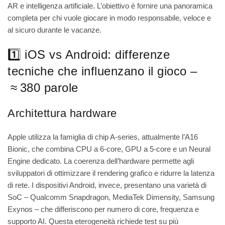
AR e intelligenza artificiale. L’obiettivo è fornire una panoramica
completa per chi vuole giocare in modo responsabile, veloce e
al sicuro durante le vacanze.
1️⃣ iOS vs Android: differenze
tecniche che influenzano il gioco –
≈ 380 parole
Architettura hardware
Apple utilizza la famiglia di chip A‑series, attualmente l’A16
Bionic, che combina CPU a 6‑core, GPU a 5‑core e un Neural
Engine dedicato. La coerenza dell’hardware permette agli
sviluppatori di ottimizzare il rendering grafico e ridurre la latenza
di rete. I dispositivi Android, invece, presentano una varietà di
SoC – Qualcomm Snapdragon, MediaTek Dimensity, Samsung
Exynos – che differiscono per numero di core, frequenza e
supporto AI. Questa eterogeneità richiede test su più