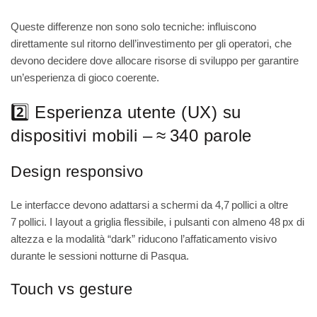
Queste differenze non sono solo tecniche: influiscono
direttamente sul ritorno dell’investimento per gli operatori, che
devono decidere dove allocare risorse di sviluppo per garantire
un’esperienza di gioco coerente.
2️⃣ Esperienza utente (UX) su
dispositivi mobili – ≈ 340 parole
Design responsivo
Le interfacce devono adattarsi a schermi da 4,7 pollici a oltre
7 pollici. I layout a griglia flessibile, i pulsanti con almeno 48 px di
altezza e la modalità “dark” riducono l’affaticamento visivo
durante le sessioni notturne di Pasqua.
Touch vs gesture