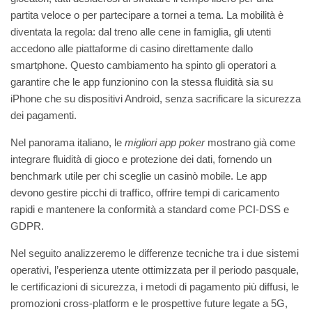
partita veloce o per partecipare a tornei a tema. La mobilità è
diventata la regola: dal treno alle cene in famiglia, gli utenti
accedono alle piattaforme di casino direttamente dallo
smartphone. Questo cambiamento ha spinto gli operatori a
garantire che le app funzionino con la stessa fluidità sia su
iPhone che su dispositivi Android, senza sacrificare la sicurezza
dei pagamenti.
Nel panorama italiano, le
migliori app poker
mostrano già come
integrare fluidità di gioco e protezione dei dati, fornendo un
benchmark utile per chi sceglie un casinò mobile. Le app
devono gestire picchi di traffico, offrire tempi di caricamento
rapidi e mantenere la conformità a standard come PCI‑DSS e
GDPR.
Nel seguito analizzeremo le differenze tecniche tra i due sistemi
operativi, l’esperienza utente ottimizzata per il periodo pasquale,
le certificazioni di sicurezza, i metodi di pagamento più diffusi, le
promozioni cross‑platform e le prospettive future legate a 5G,