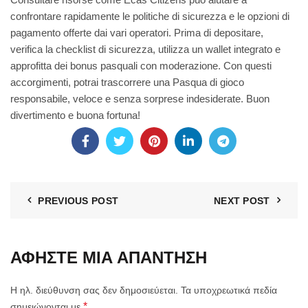
confrontare rapidamente le politiche di sicurezza e le opzioni di
pagamento offerte dai vari operatori. Prima di depositare,
verifica la checklist di sicurezza, utilizza un wallet integrato e
approfitta dei bonus pasquali con moderazione. Con questi
accorgimenti, potrai trascorrere una Pasqua di gioco
responsabile, veloce e senza sorprese indesiderate. Buon
divertimento e buona fortuna!
PREVIOUS POST
NEXT POST
ΑΦΉΣΤΕ ΜΙΑ ΑΠΆΝΤΗΣΗ
Η ηλ. διεύθυνση σας δεν δημοσιεύεται.
Τα υποχρεωτικά πεδία
*
σημειώνονται με