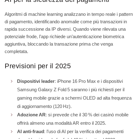
Algoritmi di machine learning analizzano in tempo reale i pattern
di pagamento, identificando anomalie come più transazioni in
rapida successione da IP diversi. Quando viene rilevata una
potenziale frode, l’app richiede un’autenticazione biometrica
aggiuntiva, bloccando la transazione prima che venga
completata.
Previsioni per il 2025
Dispositivi leader
: iPhone 16 Pro Max e i dispositivi
Samsung Galaxy Z Fold 5 saranno i più richiesti per il
gaming mobile grazie a schermi OLED ad alta frequenza
di aggiornamento (120 Hz).
Adozione AR
: si prevede che il 30 % dei casinò mobile
offrirà almeno una modalità AR entro il 2025.
AI anti‑fraud
: l’uso di AI per la verifica dei pagamenti