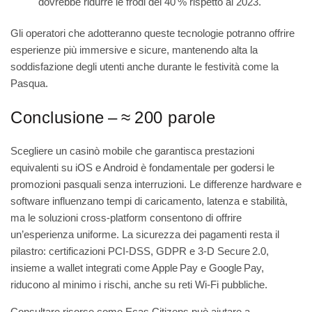
dovrebbe ridurre le frodi del 40 % rispetto al 2023.
Gli operatori che adotteranno queste tecnologie potranno offrire
esperienze più immersive e sicure, mantenendo alta la
soddisfazione degli utenti anche durante le festività come la
Pasqua.
Conclusione – ≈ 200 parole
Scegliere un casinò mobile che garantisca prestazioni
equivalenti su iOS e Android è fondamentale per godersi le
promozioni pasquali senza interruzioni. Le differenze hardware e
software influenzano tempi di caricamento, latenza e stabilità,
ma le soluzioni cross‑platform consentono di offrire
un’esperienza uniforme. La sicurezza dei pagamenti resta il
pilastro: certificazioni PCI‑DSS, GDPR e 3‑D Secure 2.0,
insieme a wallet integrati come Apple Pay e Google Pay,
riducono al minimo i rischi, anche su reti Wi‑Fi pubbliche.
Consultare risorse come Ecas Citizens può aiutare a