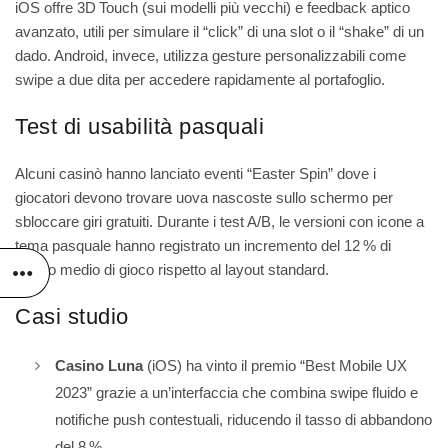
iOS offre 3D Touch (sui modelli più vecchi) e feedback aptico
avanzato, utili per simulare il “click” di una slot o il “shake” di un
dado. Android, invece, utilizza gesture personalizzabili come
swipe a due dita per accedere rapidamente al portafoglio.
Test di usabilità pasquali
Alcuni casinò hanno lanciato eventi “Easter Spin” dove i
giocatori devono trovare uova nascoste sullo schermo per
sbloccare giri gratuiti. Durante i test A/B, le versioni con icone a
tema pasquale hanno registrato un incremento del 12 % di
tempo medio di gioco rispetto al layout standard.
Casi studio
Casino Luna
(iOS) ha vinto il premio “Best Mobile UX
2023” grazie a un’interfaccia che combina swipe fluido e
notifiche push contestuali, riducendo il tasso di abbandono
del 8 %.