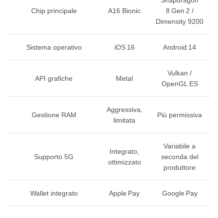
Snapdragon
Chip principale
A16 Bionic
8 Gen 2 /
Dimensity 9200
Sistema operativo
iOS 16
Android 14
Vulkan /
API grafiche
Metal
OpenGL ES
Aggressiva,
Gestione RAM
Più permissiva
limitata
Variabile a
Integrato,
Supporto 5G
seconda del
ottimizzato
produttore
Wallet integrato
Apple Pay
Google Pay