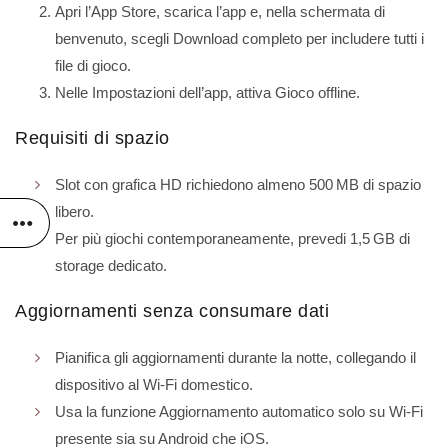
Apri l’App Store, scarica l’app e, nella schermata di
benvenuto, scegli Download completo per includere tutti i
file di gioco.
Nelle Impostazioni dell’app, attiva Gioco offline.
Requisiti di spazio
Slot con grafica HD richiedono almeno 500 MB di spazio
libero.
Per più giochi contemporaneamente, prevedi 1,5 GB di
storage dedicato.
Aggiornamenti senza consumare dati
Pianifica gli aggiornamenti durante la notte, collegando il
dispositivo al Wi‑Fi domestico.
Usa la funzione Aggiornamento automatico solo su Wi‑Fi
presente sia su Android che iOS.