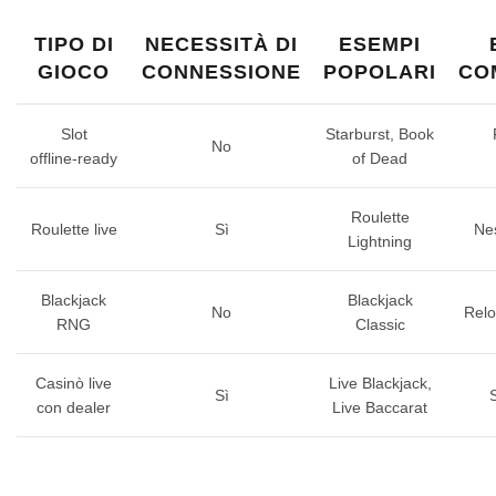
TIPO DI
NECESSITÀ DI
ESEMPI
GIOCO
CONNESSIONE
POPOLARI
CO
Slot
Starburst, Book
No
offline‑ready
of Dead
Roulette
Roulette live
Sì
Nes
Lightning
Blackjack
Blackjack
No
Relo
RNG
Classic
Casinò live
Live Blackjack,
Sì
con dealer
Live Baccarat