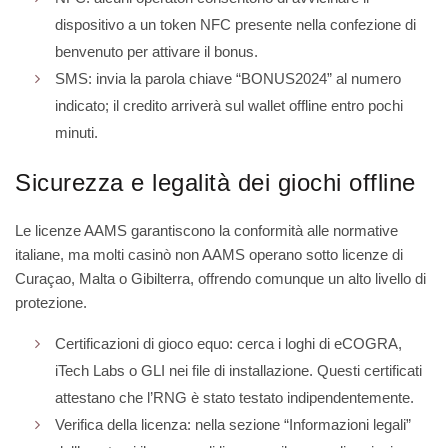
dispositivo a un token NFC presente nella confezione di
benvenuto per attivare il bonus.
SMS: invia la parola chiave “BONUS2024” al numero
indicato; il credito arriverà sul wallet offline entro pochi
minuti.
Sicurezza e legalità dei giochi offline
Le licenze AAMS garantiscono la conformità alle normative
italiane, ma molti casinò non AAMS operano sotto licenze di
Curaçao, Malta o Gibilterra, offrendo comunque un alto livello di
protezione.
Certificazioni di gioco equo: cerca i loghi di eCOGRA,
iTech Labs o GLI nei file di installazione. Questi certificati
attestano che l’RNG è stato testato indipendentemente.
Verifica della licenza: nella sezione “Informazioni legali”