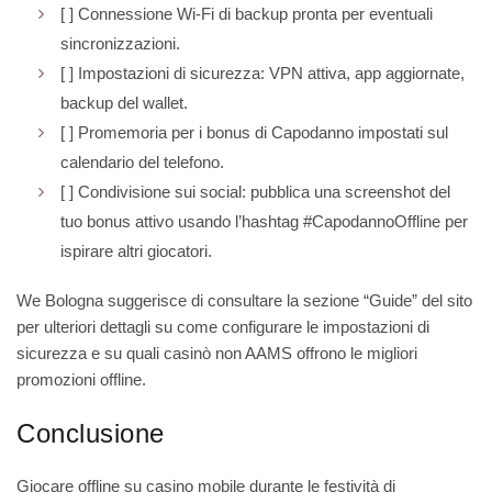
[ ] Connessione Wi‑Fi di backup pronta per eventuali
sincronizzazioni.
[ ] Impostazioni di sicurezza: VPN attiva, app aggiornate,
backup del wallet.
[ ] Promemoria per i bonus di Capodanno impostati sul
calendario del telefono.
[ ] Condivisione sui social: pubblica una screenshot del
tuo bonus attivo usando l’hashtag #CapodannoOffline per
ispirare altri giocatori.
We Bologna suggerisce di consultare la sezione “Guide” del sito
per ulteriori dettagli su come configurare le impostazioni di
sicurezza e su quali casinò non AAMS offrono le migliori
promozioni offline.
Conclusione
Giocare offline su casino mobile durante le festività di