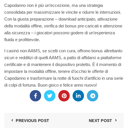
Capodanno non è più un’eccezione, ma una strategia
consolidata per massimizzare le vincite e ridurre le interruzioni.
Con la giusta preparazione – download anticipato, attivazione
della modalità offline, verifica dei bonus pre‑caricati e attenzione
alla sicurezza – i giocatori possono godere di un’esperienza
fluida e profittevole.
I casinò non AAMS, se scelti con cura, offrono bonus altrettanto
sicuri e redditizi di quelli AAMS, a patto di affidarsi a piattaforme
certificate e di mantenere il dispositivo protetto. È il momento di
impostare la modalità offline, tenere d’occhio le offerte di
Capodanno e trasformare la notte di fuochi d’artificio in una serie
di colpi di fortuna. Buon gioco e felice anno nuovo!
PREVIOUS POST
NEXT POST