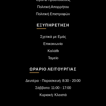
Πολιτική Απορρήτου
Πολιτική Επιστροφών
ΕΞΥΠΗΡΈΤΗΣΗ
Σχετικά με Εμάς
Επικοινωνία
Καλάθι
Ταμείο
ΩΡΆΡΙΟ ΛΕΙΤΟΥΡΓΊΑΣ
Δευτέρα - Παρασκευή: 8:30 - 20:00
Σάββατο: 11:00 - 17:00
Κυριακή: Κλειστά