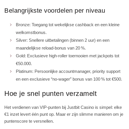
Belangrijkste voordelen per niveau
Bronze: Toegang tot wekelijkse cashback en een kleine
welkomstbonus.
Silver: Snellere uitbetalingen (binnen 2 uur) en een
maandelijkse reload‑bonus van 20 %.
Gold: Exclusieve high‑roller toernooien met jackpots tot
€50.000.
Platinum: Persoonlijke accountmanager, priority support
en een exclusieve “no‑wager” bonus van 100 % tot €500.
Hoe je snel punten verzamelt
Het verdienen van VIP‑punten bij Justbit Casino is simpel: elke
€1 inzet levert één punt op. Maar er zijn slimme manieren om je
puntenscore te versnellen.