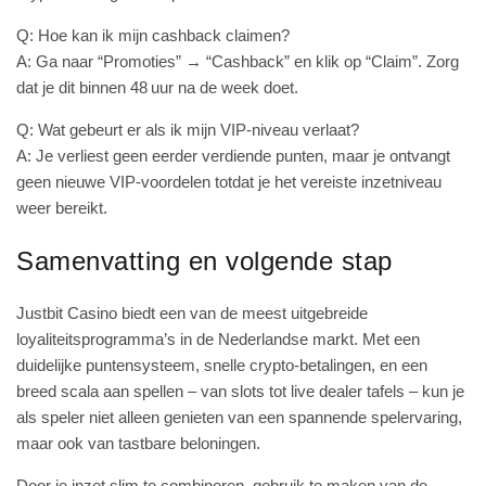
Q: Hoe kan ik mijn cashback claimen?
A: Ga naar “Promoties” → “Cashback” en klik op “Claim”. Zorg
dat je dit binnen 48 uur na de week doet.
Q: Wat gebeurt er als ik mijn VIP‑niveau verlaat?
A: Je verliest geen eerder verdiende punten, maar je ontvangt
geen nieuwe VIP‑voordelen totdat je het vereiste inzetniveau
weer bereikt.
Samenvatting en volgende stap
Justbit Casino biedt een van de meest uitgebreide
loyaliteitsprogramma’s in de Nederlandse markt. Met een
duidelijke puntensysteem, snelle crypto‑betalingen, en een
breed scala aan spellen – van slots tot live dealer tafels – kun je
als speler niet alleen genieten van een spannende spelervaring,
maar ook van tastbare beloningen.
Door je inzet slim te combineren, gebruik te maken van de