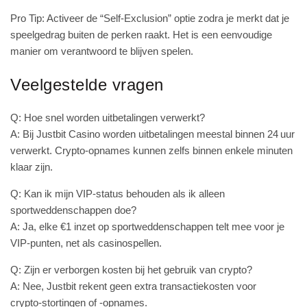
Pro Tip: Activeer de “Self‑Exclusion” optie zodra je merkt dat je
speelgedrag buiten de perken raakt. Het is een eenvoudige
manier om verantwoord te blijven spelen.
Veelgestelde vragen
Q: Hoe snel worden uitbetalingen verwerkt?
A: Bij Justbit Casino worden uitbetalingen meestal binnen 24 uur
verwerkt. Crypto‑opnames kunnen zelfs binnen enkele minuten
klaar zijn.
Q: Kan ik mijn VIP‑status behouden als ik alleen
sportweddenschappen doe?
A: Ja, elke €1 inzet op sportweddenschappen telt mee voor je
VIP‑punten, net als casinospellen.
Q: Zijn er verborgen kosten bij het gebruik van crypto?
A: Nee, Justbit rekent geen extra transactiekosten voor
crypto‑stortingen of -opnames.