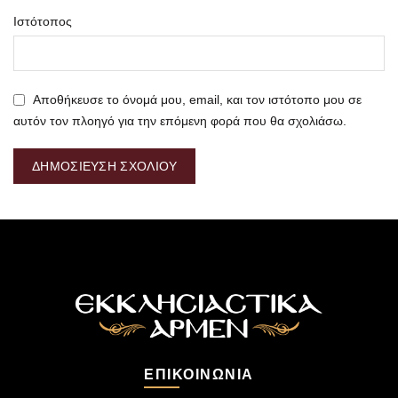
Ιστότοπος
Αποθήκευσε το όνομά μου, email, και τον ιστότοπο μου σε
αυτόν τον πλοηγό για την επόμενη φορά που θα σχολιάσω.
ΕΠΙΚΟΙΝΩΝΊΑ