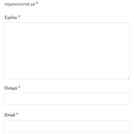
*
σημειώνονται με
*
Σχόλιο
*
Όνομα
*
Email