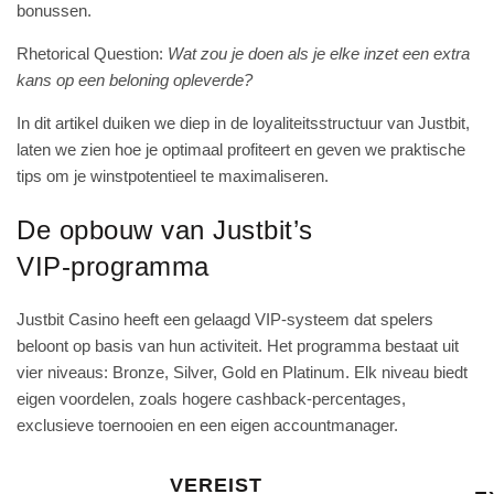
bonussen.
Rhetorical Question:
Wat zou je doen als je elke inzet een extra
kans op een beloning opleverde?
In dit artikel duiken we diep in de loyaliteitsstructuur van Justbit,
laten we zien hoe je optimaal profiteert en geven we praktische
tips om je winstpotentieel te maximaliseren.
De opbouw van Justbit’s
VIP‑programma
Justbit Casino heeft een gelaagd VIP‑systeem dat spelers
beloont op basis van hun activiteit. Het programma bestaat uit
vier niveaus: Bronze, Silver, Gold en Platinum. Elk niveau biedt
eigen voordelen, zoals hogere cashback‑percentages,
exclusieve toernooien en een eigen accountmanager.
VEREIST