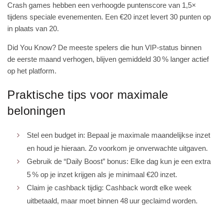
Crash games hebben een verhoogde puntenscore van 1,5×
tijdens speciale evenementen. Een €20 inzet levert 30 punten op
in plaats van 20.
Did You Know? De meeste spelers die hun VIP‑status binnen
de eerste maand verhogen, blijven gemiddeld 30 % langer actief
op het platform.
Praktische tips voor maximale
beloningen
Stel een budget in: Bepaal je maximale maandelijkse inzet
en houd je hieraan. Zo voorkom je onverwachte uitgaven.
Gebruik de “Daily Boost” bonus: Elke dag kun je een extra
5 % op je inzet krijgen als je minimaal €20 inzet.
Claim je cashback tijdig: Cashback wordt elke week
uitbetaald, maar moet binnen 48 uur geclaimd worden.