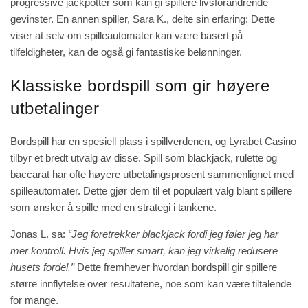
progressive jackpotter som kan gi spillere livsforandrende
gevinster. En annen spiller, Sara K., delte sin erfaring:
Dette
viser at selv om spilleautomater kan være basert på
tilfeldigheter, kan de også gi fantastiske belønninger.
Klassiske bordspill som gir høyere
utbetalinger
Bordspill har en spesiell plass i spillverdenen, og Lyrabet Casino
tilbyr et bredt utvalg av disse. Spill som blackjack, rulette og
baccarat har ofte høyere utbetalingsprosent sammenlignet med
spilleautomater. Dette gjør dem til et populært valg blant spillere
som ønsker å spille med en strategi i tankene.
Jonas L. sa:
“Jeg foretrekker blackjack fordi jeg føler jeg har
mer kontroll. Hvis jeg spiller smart, kan jeg virkelig redusere
husets fordel.”
Dette fremhever hvordan bordspill gir spillere
større innflytelse over resultatene, noe som kan være tiltalende
for mange.