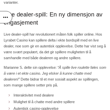
varianter.
Live dealer-spill: En ny dimensjon av
engasjement
Live dealer-spill har revolutionert måten folk spiller online. Hos
Lyrabet Casino kan spillere delta i ekte bordspill med en live
dealer, noe som gir en autentisk opplevelse. Dette har vist seg å
være svært populært, da det gir spillere muligheten til å
samhandle med både dealeren og andre spillere.
Marianne S. delte sin opplevelse:
“Å spille live roulette føles som
å være i et ekte casino. Jeg elsker å kunne chatte med
dealeren!”
Dette bidrar til et mer sosialt aspekt av spillingen,
som mange spillere setter pris på.
Interaktivitet med dealere
Mulighet til å chatte med andre spillere
Autentisk casino-opplevelse