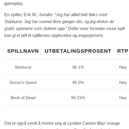
gameplay.
En spiller, Erik M., fortalte:
“Jeg har alltid hatt flaks med
Starburst. Jeg har vunnet flere ganger der, og jeg elsker de
gratis spinnene som dukker opp.”
Dette viser hvordan visse spill
kan gi et løft til spillernes opplevelse og engasjement.
SPILLNAVN
UTBETALINGSPROSENT
RTP
Starburst
96.1%
Høy
Gonzo’s Quest
96.0%
Høy
Book of Dead
96.21%
Høy
Det er også verdt å merke seg at Lyrabet Casino tilbyr mange