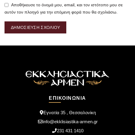
Αποθήκευσε το όνομά μου, email, και τον ιστότοπο μου σε
αυτόν τον πλοηγό για την επόμενη φορά που θα σχολιάσω.
ΕΠΙΚΟΙΝΩΝΊΑ
Εγνατία 35 , Θεσσαλονίκη
info@ekklisiastika-armen.gr
231 431 1410