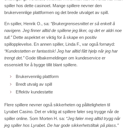
spiller hos dette casinoet. Mange spillere nevner den
brukervennlige plattformen og det brede utvalget av spill.
En spiller, Henrik O., sa:
“Brukergrensesnittet er så enkelt å
navigere. Jeg finner alltid de spillene jeg liker, og det er aldri noe
tull.”
Dette aspektet er viktig for å skape en positiv
spillopplevelse. En annen spiller, Linda F., var også fornøyd:
“Kundestøtten er fantastisk! Jeg har alltid fått hjelp når jeg har
trengt det.”
Gode tilbakemeldinger om kundeservice er
essensielt for å bygge tillit blant spillere.
Brukervennlig plattform
Bredt utvalg av spill
Effektiv kundestøtte
Flere spillere nevner også sikkerheten og påliteligheten til
Lyrabet Casino. Det er viktig at spillere føler seg trygge når de
spiller online. Som Morten H. sa:
“Jeg føler meg alltid trygg når
jeg spiller hos Lyrabet. De har gode sikkerhetstiltak på plass.”