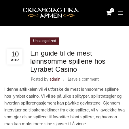
0
Uncategorized
En guide til de mest
10
lønnsomme spillene hos
ΑΠΡ
Lyrabet Casino
Posted by
admin
Leave a comment
I denne artikkelen vil vi utforske de mest lønnsomme spillene
hos
lyrabet casino
. Vi vil se på ulike spilltyper, spillstrategier og
hvordan spillerengasjement kan påvirke gevinstene. Gjennom
intervjuer og tilbakemeldinger fra ekte spillere, vil vi avdekke hva
som gjør disse spillene til favoritter blant spillere, og hvordan
man kan maksimere sine sjanser til å vinne.