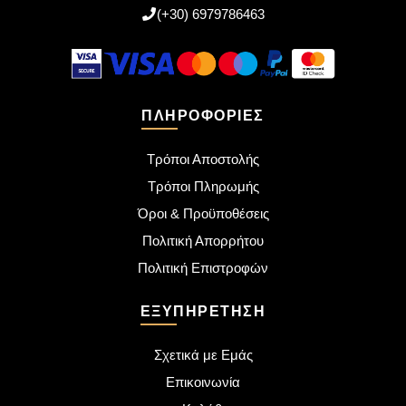
(+30) 6979786463
ΠΛΗΡΟΦΟΡΊΕΣ
Τρόποι Αποστολής
Τρόποι Πληρωμής
Όροι & Προϋποθέσεις
Πολιτική Απορρήτου
Πολιτική Επιστροφών
ΕΞΥΠΗΡΈΤΗΣΗ
Σχετικά με Εμάς
Επικοινωνία