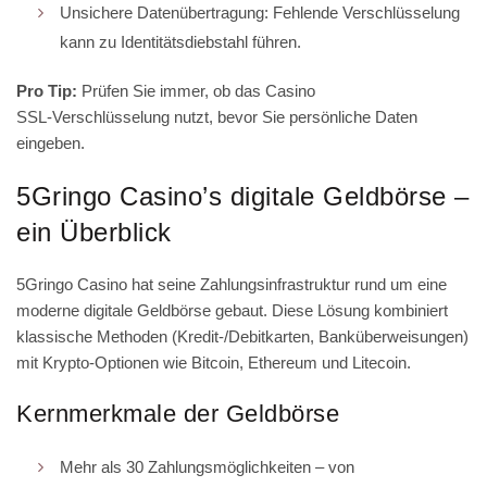
Unsichere Datenübertragung: Fehlende Verschlüsselung
kann zu Identitätsdiebstahl führen.
Pro Tip:
Prüfen Sie immer, ob das Casino
SSL‑Verschlüsselung nutzt, bevor Sie persönliche Daten
eingeben.
5Gringo Casino’s digitale Geldbörse –
ein Überblick
5Gringo Casino hat seine Zahlungsinfrastruktur rund um eine
moderne digitale Geldbörse gebaut. Diese Lösung kombiniert
klassische Methoden (Kredit‑/Debitkarten, Banküberweisungen)
mit Krypto‑Optionen wie Bitcoin, Ethereum und Litecoin.
Kernmerkmale der Geldbörse
Mehr als 30 Zahlungsmöglichkeiten – von