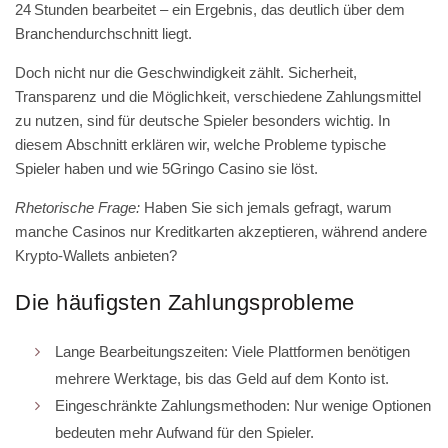
24 Stunden bearbeitet – ein Ergebnis, das deutlich über dem
Branchendurchschnitt liegt.
Doch nicht nur die Geschwindigkeit zählt. Sicherheit,
Transparenz und die Möglichkeit, verschiedene Zahlungsmittel
zu nutzen, sind für deutsche Spieler besonders wichtig. In
diesem Abschnitt erklären wir, welche Probleme typische
Spieler haben und wie 5Gringo Casino sie löst.
Rhetorische Frage:
Haben Sie sich jemals gefragt, warum
manche Casinos nur Kreditkarten akzeptieren, während andere
Krypto‑Wallets anbieten?
Die häufigsten Zahlungsprobleme
Lange Bearbeitungszeiten: Viele Plattformen benötigen
mehrere Werktage, bis das Geld auf dem Konto ist.
Eingeschränkte Zahlungsmethoden: Nur wenige Optionen
bedeuten mehr Aufwand für den Spieler.