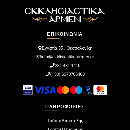
ΕΠΙΚΟΙΝΩΝΊΑ
Εγνατία 35 , Θεσσαλονίκη
info@ekklisiastika-armen.gr
231 431 1410
(+30) 6979786463
ΠΛΗΡΟΦΟΡΊΕΣ
Τρόποι Αποστολής
Τρόποι Πληρωμής