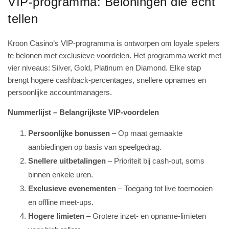
VIP‑programma: Beloningen die écht
tellen
Kroon Casino’s VIP‑programma is ontworpen om loyale spelers
te belonen met exclusieve voordelen. Het programma werkt met
vier niveaus: Silver, Gold, Platinum en Diamond. Elke stap
brengt hogere cashback‑percentages, snellere opnames en
persoonlijke accountmanagers.
Nummerlijst – Belangrijkste VIP‑voordelen
Persoonlijke bonussen
– Op maat gemaakte
aanbiedingen op basis van speelgedrag.
Snellere uitbetalingen
– Prioriteit bij cash‑out, soms
binnen enkele uren.
Exclusieve evenementen
– Toegang tot live toernooien
en offline meet‑ups.
Hogere limieten
– Grotere inzet- en opname‑limieten