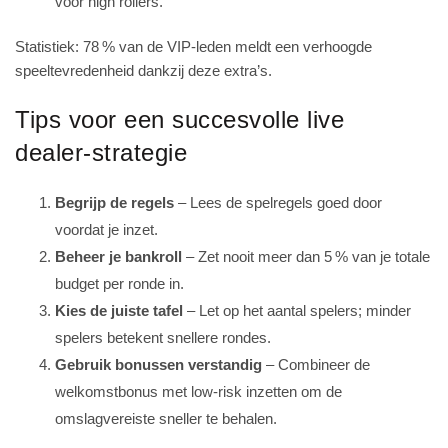
voor high rollers.
Statistiek: 78 % van de VIP‑leden meldt een verhoogde
speeltevredenheid dankzij deze extra’s.
Tips voor een succesvolle live
dealer‑strategie
Begrijp de regels
– Lees de spelregels goed door
voordat je inzet.
Beheer je bankroll
– Zet nooit meer dan 5 % van je totale
budget per ronde in.
Kies de juiste tafel
– Let op het aantal spelers; minder
spelers betekent snellere rondes.
Gebruik bonussen verstandig
– Combineer de
welkomstbonus met low‑risk inzetten om de
omslagvereiste sneller te behalen.