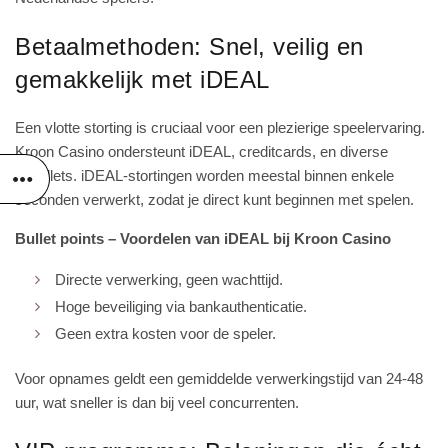
Betaalmethoden: Snel, veilig en
gemakkelijk met iDEAL
Een vlotte storting is cruciaal voor een plezierige speelervaring.
Kroon Casino ondersteunt iDEAL, creditcards, en diverse
e‑wallets. iDEAL‑stortingen worden meestal binnen enkele
seconden verwerkt, zodat je direct kunt beginnen met spelen.
Bullet points – Voordelen van iDEAL bij Kroon Casino
Directe verwerking, geen wachttijd.
Hoge beveiliging via bankauthenticatie.
Geen extra kosten voor de speler.
Voor opnames geldt een gemiddelde verwerkingstijd van 24‑48
uur, wat sneller is dan bij veel concurrenten.