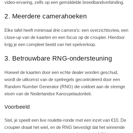
video‑ervaring, zelfs op een gemiddelde breedbandverbinding.
2. Meerdere camerahoeken
Elke tafel heeft minimaal drie camera’s: een overzichtsview, een
close‑up van de kaarten en een focus op de croupier. Hierdoor
krijg je een compleet beeld van het spelverloop.
3. Betrouwbare RNG‑ondersteuning
Hoewel de kaarten door een echte dealer worden geschud,
wordt de uitkomst van de spelregels gecontroleerd door een
Random Number Generator (RNG) die voldoet aan de strenge
eisen van de Nederlandse Kansspelautoriteit.
Voorbeeld
Stel, je speelt een live roulette‑ronde met een inzet van €10. De
croupier draait het wiel, en de RNG bevestigt dat het winnende