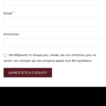
*
Email
Ιστότοπος
Αποθήκευσε το όνομά μου, email, και τον ιστότοπο μου σε
αυτόν τον πλοηγό για την επόμενη φορά που θα σχολιάσω.