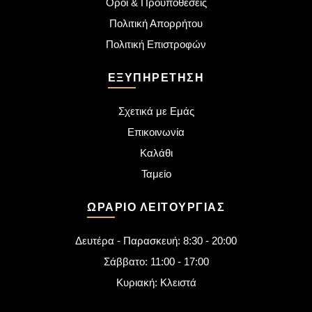
Όροι & Προϋποθέσεις
Πολιτική Απορρήτου
Πολιτική Επιστροφών
ΕΞΥΠΗΡΈΤΗΣΗ
Σχετικά με Εμάς
Επικοινωνία
Καλάθι
Ταμείο
ΩΡΆΡΙΟ ΛΕΙΤΟΥΡΓΊΑΣ
Δευτέρα - Παρασκευή: 8:30 - 20:00
Σάββατο: 11:00 - 17:00
Κυριακή: Κλειστά