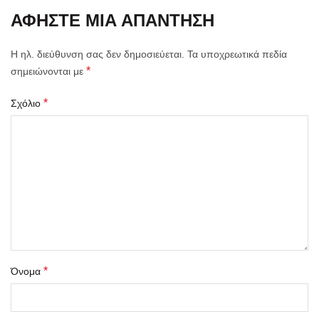
ΑΦΉΣΤΕ ΜΙΑ ΑΠΆΝΤΗΣΗ
Η ηλ. διεύθυνση σας δεν δημοσιεύεται.
Τα υποχρεωτικά πεδία
*
σημειώνονται με
*
Σχόλιο
*
Όνομα