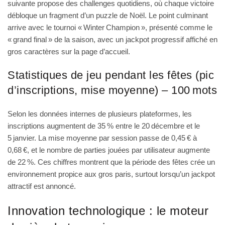
suivante propose des challenges quotidiens, où chaque victoire
débloque un fragment d’un puzzle de Noël. Le point culminant
arrive avec le tournoi « Winter Champion », présenté comme le
« grand final » de la saison, avec un jackpot progressif affiché en
gros caractères sur la page d’accueil.
Statistiques de jeu pendant les fêtes (pic
d’inscriptions, mise moyenne) – 100 mots
Selon les données internes de plusieurs plateformes, les
inscriptions augmentent de 35 % entre le 20 décembre et le
5 janvier. La mise moyenne par session passe de 0,45 € à
0,68 €, et le nombre de parties jouées par utilisateur augmente
de 22 %. Ces chiffres montrent que la période des fêtes crée un
environnement propice aux gros paris, surtout lorsqu’un jackpot
attractif est annoncé.
Innovation technologique : le moteur