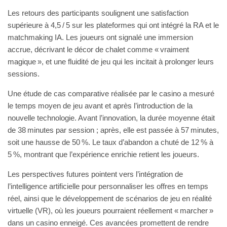
Les retours des participants soulignent une satisfaction
supérieure à 4,5 / 5 sur les plateformes qui ont intégré la RA et le
matchmaking IA. Les joueurs ont signalé une immersion
accrue, décrivant le décor de chalet comme « vraiment
magique », et une fluidité de jeu qui les incitait à prolonger leurs
sessions.
Une étude de cas comparative réalisée par le casino a mesuré
le temps moyen de jeu avant et après l’introduction de la
nouvelle technologie. Avant l’innovation, la durée moyenne était
de 38 minutes par session ; après, elle est passée à 57 minutes,
soit une hausse de 50 %. Le taux d’abandon a chuté de 12 % à
5 %, montrant que l’expérience enrichie retient les joueurs.
Les perspectives futures pointent vers l’intégration de
l’intelligence artificielle pour personnaliser les offres en temps
réel, ainsi que le développement de scénarios de jeu en réalité
virtuelle (VR), où les joueurs pourraient réellement « marcher »
dans un casino enneigé. Ces avancées promettent de rendre