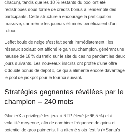
chacun), tandis que les 10 % restants du pool ont été
redistribués sous forme de crédits bonus à l’ensemble des
participants. Cette structure a encouragé la participation
massive, car même les joueurs éliminés bénéficiaient d’un
retour.
L’effet boule de neige s’est fait sentir immédiatement : les
réseaux sociaux ont affiché le gain du champion, générant une
hausse de 18 % du trafic sur le site du casino pendant les deux
jours suivants. Les nouveaux inscrits ont profité d’une offre
« double bonus de dépôt », ce qui a alimenté encore davantage
le pool de jackpot pour le tournoi suivant.
Stratégies gagnantes révélées par le
champion – 240 mots
GlacierX a privilégié les jeux à RTP élevé (≥ 96,5 %) et à
volatilité moyenne, afin de combiner fréquence de gains et
potentiel de gros paiments. Il a alterné slots festifs (« Santa’s