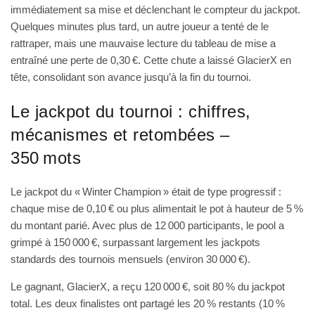
immédiatement sa mise et déclenchant le compteur du jackpot.
Quelques minutes plus tard, un autre joueur a tenté de le
rattraper, mais une mauvaise lecture du tableau de mise a
entraîné une perte de 0,30 €. Cette chute a laissé GlacierX en
tête, consolidant son avance jusqu’à la fin du tournoi.
Le jackpot du tournoi : chiffres,
mécanismes et retombées –
350 mots
Le jackpot du « Winter Champion » était de type progressif :
chaque mise de 0,10 € ou plus alimentait le pot à hauteur de 5 %
du montant parié. Avec plus de 12 000 participants, le pool a
grimpé à 150 000 €, surpassant largement les jackpots
standards des tournois mensuels (environ 30 000 €).
Le gagnant, GlacierX, a reçu 120 000 €, soit 80 % du jackpot
total. Les deux finalistes ont partagé les 20 % restants (10 %