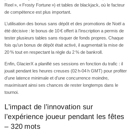
Reel », « Frosty Fortune ») et tables de blackjack, où le facteur
de compétence est plus important.
L’utilisation des bonus sans dépôt et des promotions de Noël a
été décisive : le bonus de 10 € offert à l’inscription a permis de
tester plusieurs tables sans risquer de fonds propres. Chaque
fois qu’un bonus de dépôt était activé, il augmentait la mise de
20 % tout en respectant la règle du 2 % de bankroll.
Enfin, GlacierX a planifié ses sessions en fonction du trafic : il
jouait pendant les heures creuses (02 h‑04 h GMT) pour profiter
d’une latence minimale et d’une concurrence moindre,
maximisant ainsi ses chances de rester longtemps dans le
tournoi.
L’impact de l’innovation sur
l’expérience joueur pendant les fêtes
– 320 mots