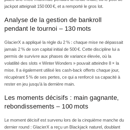
jackpot atteignait 150 000 €, et a remporté le gros lot.
Analyse de la gestion de bankroll
pendant le tournoi – 130 mots
GlacierX a appliqué la règle du 2 % : chaque mise ne dépassait
jamais 2 % de son capital initial de 500 €. Cette discipline lui a
permis de survivre aux phases de variance élevée, où la
volatilité des slots « Winter Wonders » pouvait atteindre 8 × la
mise. Il a également utilisé les cash‑back offerts chaque jour,
récupérant 5 % de ses pertes, ce qui a renforcé sa capacité à
rester en jeu jusqu’à la dernière main.
Les moments décisifs : main gagnante,
rebondissements – 100 mots
Le moment décisif est survenu lors de la cinquième manche du
dernier round : GlacierX a reçu un Blackjack naturel, doublant