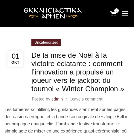
0
Uncategorized
De la mise de Noël à la
01
victoire éclatante : comment
ΟΚΤ
l’innovation a propulsé un
joueur vers le jackpot du
tournoi « Winter Champion »
Posted by
admin
Leave a comment
Les lumières scintillent, les guirlandes s’animent sur les pages
des casinos en ligne, et la bande‑son originale de « Jingle Bell »
accompagne chaque clic. L’ambiance festive transforme le
simple acte de miser en une expérience quasi‑cérémoniale, où