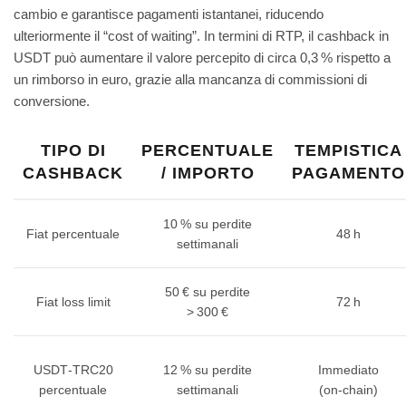
cambio e garantisce pagamenti istantanei, riducendo
ulteriormente il “cost of waiting”. In termini di RTP, il cashback in
USDT può aumentare il valore percepito di circa 0,3 % rispetto a
un rimborso in euro, grazie alla mancanza di commissioni di
conversione.
TIPO DI
PERCENTUALE
TEMPISTICA
CASHBACK
/ IMPORTO
PAGAMENTO
10 % su perdite
Fiat percentuale
48 h
settimanali
50 € su perdite
Fiat loss limit
72 h
> 300 €
USDT‑TRC20
12 % su perdite
Immediato
percentuale
settimanali
(on‑chain)