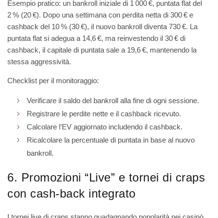
Esempio pratico: un bankroll iniziale di 1 000 €, puntata flat del
2 % (20 €). Dopo una settimana con perdita netta di 300 € e
cashback del 10 % (30 €), il nuovo bankroll diventa 730 €. La
puntata flat si adegua a 14,6 €, ma reinvestendo il 30 € di
cashback, il capitale di puntata sale a 19,6 €, mantenendo la
stessa aggressività.
Checklist per il monitoraggio:
Verificare il saldo del bankroll alla fine di ogni sessione.
Registrare le perdite nette e il cashback ricevuto.
Calcolare l’EV aggiornato includendo il cashback.
Ricalcolare la percentuale di puntata in base al nuovo
bankroll.
6. Promozioni “Live” e tornei di craps
con cash‑back integrato
I tornei live di craps stanno guadagnando popolarità nei casinò