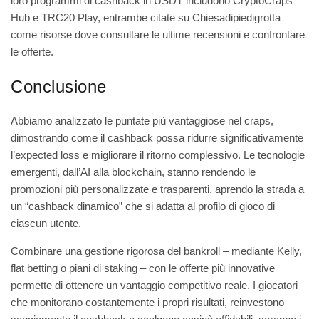
loro programmi di cashback in USDT includono CryptoCraps
Hub e TRC20 Play, entrambe citate su Chiesadipiedigrotta
come risorse dove consultare le ultime recensioni e confrontare
le offerte.
Conclusione
Abbiamo analizzato le puntate più vantaggiose nel craps,
dimostrando come il cashback possa ridurre significativamente
l’expected loss e migliorare il ritorno complessivo. Le tecnologie
emergenti, dall’AI alla blockchain, stanno rendendo le
promozioni più personalizzate e trasparenti, aprendo la strada a
un “cashback dinamico” che si adatta al profilo di gioco di
ciascun utente.
Combinare una gestione rigorosa del bankroll – mediante Kelly,
flat betting o piani di staking – con le offerte più innovative
permette di ottenere un vantaggio competitivo reale. I giocatori
che monitorano costantemente i propri risultati, reinvestono