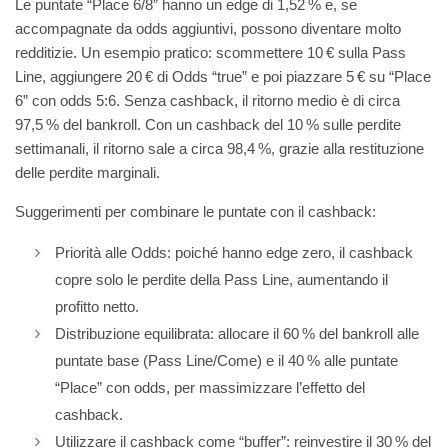
Le puntate “Place 6/8” hanno un edge di 1,52 % e, se
accompagnate da odds aggiuntivi, possono diventare molto
redditizie. Un esempio pratico: scommettere 10 € sulla Pass
Line, aggiungere 20 € di Odds “true” e poi piazzare 5 € su “Place
6” con odds 5:6. Senza cashback, il ritorno medio è di circa
97,5 % del bankroll. Con un cashback del 10 % sulle perdite
settimanali, il ritorno sale a circa 98,4 %, grazie alla restituzione
delle perdite marginali.
Suggerimenti per combinare le puntate con il cashback:
Priorità alle Odds: poiché hanno edge zero, il cashback
copre solo le perdite della Pass Line, aumentando il
profitto netto.
Distribuzione equilibrata: allocare il 60 % del bankroll alle
puntate base (Pass Line/Come) e il 40 % alle puntate
“Place” con odds, per massimizzare l’effetto del
cashback.
Utilizzare il cashback come “buffer”: reinvestire il 30 % del