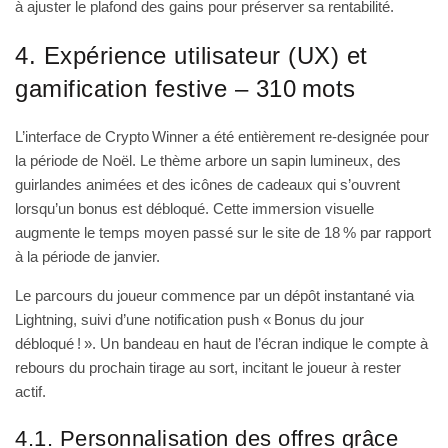
à ajuster le plafond des gains pour préserver sa rentabilité.
4. Expérience utilisateur (UX) et
gamification festive – 310 mots
L’interface de Crypto Winner a été entièrement re‑designée pour
la période de Noël. Le thème arbore un sapin lumineux, des
guirlandes animées et des icônes de cadeaux qui s’ouvrent
lorsqu’un bonus est débloqué. Cette immersion visuelle
augmente le temps moyen passé sur le site de 18 % par rapport
à la période de janvier.
Le parcours du joueur commence par un dépôt instantané via
Lightning, suivi d’une notification push « Bonus du jour
débloqué ! ». Un bandeau en haut de l’écran indique le compte à
rebours du prochain tirage au sort, incitant le joueur à rester
actif.
4.1. Personnalisation des offres grâce