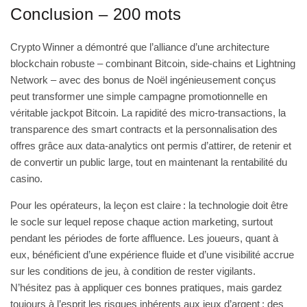
Conclusion – 200 mots
Crypto Winner a démontré que l’alliance d’une architecture
blockchain robuste – combinant Bitcoin, side‑chains et Lightning
Network – avec des bonus de Noël ingénieusement conçus
peut transformer une simple campagne promotionnelle en
véritable jackpot Bitcoin. La rapidité des micro‑transactions, la
transparence des smart contracts et la personnalisation des
offres grâce aux data‑analytics ont permis d’attirer, de retenir et
de convertir un public large, tout en maintenant la rentabilité du
casino.
Pour les opérateurs, la leçon est claire : la technologie doit être
le socle sur lequel repose chaque action marketing, surtout
pendant les périodes de forte affluence. Les joueurs, quant à
eux, bénéficient d’une expérience fluide et d’une visibilité accrue
sur les conditions de jeu, à condition de rester vigilants.
N’hésitez pas à appliquer ces bonnes pratiques, mais gardez
toujours à l’esprit les risques inhérents aux jeux d’argent ; des