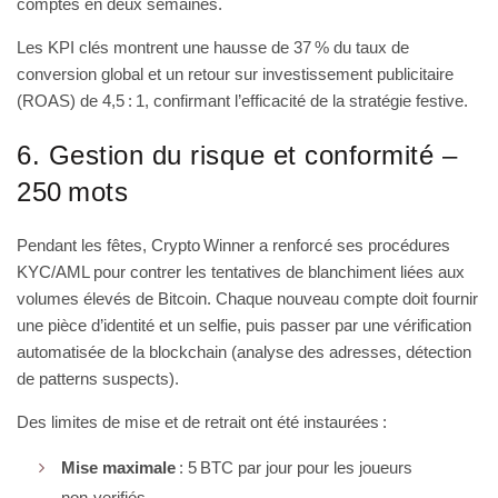
comptes en deux semaines.
Les KPI clés montrent une hausse de 37 % du taux de
conversion global et un retour sur investissement publicitaire
(ROAS) de 4,5 : 1, confirmant l’efficacité de la stratégie festive.
6. Gestion du risque et conformité –
250 mots
Pendant les fêtes, Crypto Winner a renforcé ses procédures
KYC/AML pour contrer les tentatives de blanchiment liées aux
volumes élevés de Bitcoin. Chaque nouveau compte doit fournir
une pièce d’identité et un selfie, puis passer par une vérification
automatisée de la blockchain (analyse des adresses, détection
de patterns suspects).
Des limites de mise et de retrait ont été instaurées :
Mise maximale
: 5 BTC par jour pour les joueurs
non‑verifiés.