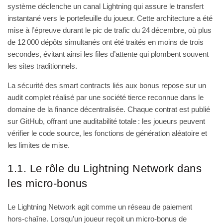
système déclenche un canal Lightning qui assure le transfert
instantané vers le portefeuille du joueur. Cette architecture a été
mise à l’épreuve durant le pic de trafic du 24 décembre, où plus
de 12 000 dépôts simultanés ont été traités en moins de trois
secondes, évitant ainsi les files d’attente qui plombent souvent
les sites traditionnels.
La sécurité des smart contracts liés aux bonus repose sur un
audit complet réalisé par une société tierce reconnue dans le
domaine de la finance décentralisée. Chaque contrat est publié
sur GitHub, offrant une auditabilité totale : les joueurs peuvent
vérifier le code source, les fonctions de génération aléatoire et
les limites de mise.
1.1. Le rôle du Lightning Network dans
les micro‑bonus
Le Lightning Network agit comme un réseau de paiement
hors‑chaîne. Lorsqu’un joueur reçoit un micro‑bonus de