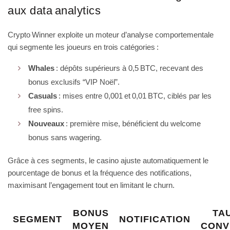
aux data analytics
Crypto Winner exploite un moteur d’analyse comportementale
qui segmente les joueurs en trois catégories :
Whales
: dépôts supérieurs à 0,5 BTC, recevant des
bonus exclusifs “VIP Noël”.
Casuals
: mises entre 0,001 et 0,01 BTC, ciblés par les
free spins.
Nouveaux
: première mise, bénéficient du welcome
bonus sans wagering.
Grâce à ces segments, le casino ajuste automatiquement le
pourcentage de bonus et la fréquence des notifications,
maximisant l’engagement tout en limitant le churn.
BONUS
TA
SEGMENT
NOTIFICATION
MOYEN
CONV