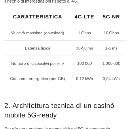
il rischio di intercettazioni rispetto al 4G.
CARATTERISTICA
4G LTE
5G NR
Velocità massima (download)
1 Gbps
10 Gbps
Latenza tipica
30‑50 ms
1‑5 ms
Numero di dispositivi per km²
100 000
1 000 000
Consumo energetico (per GB)
0,12 kWh
0,04 kWh
2. Architettura tecnica di un casinò
mobile 5G‑ready
Per sfruttare appieno le potenzialità del 5G, è necessario