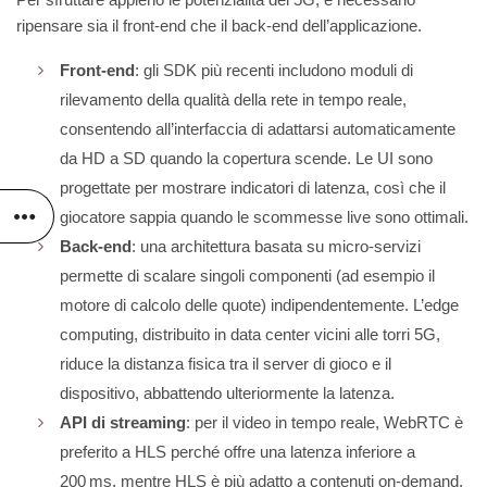
ripensare sia il front‑end che il back‑end dell’applicazione.
Front‑end
: gli SDK più recenti includono moduli di
rilevamento della qualità della rete in tempo reale,
consentendo all’interfaccia di adattarsi automaticamente
da HD a SD quando la copertura scende. Le UI sono
progettate per mostrare indicatori di latenza, così che il
giocatore sappia quando le scommesse live sono ottimali.
Back‑end
: una architettura basata su micro‑servizi
permette di scalare singoli componenti (ad esempio il
motore di calcolo delle quote) indipendentemente. L’edge
computing, distribuito in data center vicini alle torri 5G,
riduce la distanza fisica tra il server di gioco e il
dispositivo, abbattendo ulteriormente la latenza.
API di streaming
: per il video in tempo reale, WebRTC è
preferito a HLS perché offre una latenza inferiore a
200 ms, mentre HLS è più adatto a contenuti on‑demand.