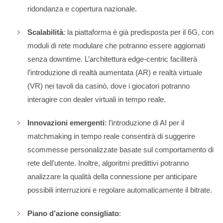
ridondanza e copertura nazionale.
Scalabilità
: la piattaforma è già predisposta per il 6G, con
moduli di rete modulare che potranno essere aggiornati
senza downtime. L’architettura edge‑centric faciliterà
l’introduzione di realtà aumentata (AR) e realtà virtuale
(VR) nei tavoli da casinò, dove i giocatori potranno
interagire con dealer virtuali in tempo reale.
Innovazioni emergenti
: l’introduzione di AI per il
matchmaking in tempo reale consentirà di suggerire
scommesse personalizzate basate sul comportamento di
rete dell’utente. Inoltre, algoritmi predittivi potranno
analizzare la qualità della connessione per anticipare
possibili interruzioni e regolare automaticamente il bitrate.
Piano d’azione consigliato
: