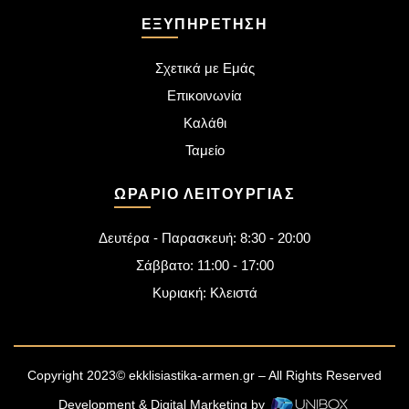
ΕΞΥΠΗΡΈΤΗΣΗ
Σχετικά με Εμάς
Επικοινωνία
Καλάθι
Ταμείο
ΩΡΆΡΙΟ ΛΕΙΤΟΥΡΓΊΑΣ
Δευτέρα - Παρασκευή: 8:30 - 20:00
Σάββατο: 11:00 - 17:00
Κυριακή: Κλειστά
Copyright 2023© ekklisiastika-armen.gr – All Rights Reserved
Development & Digital Marketing by