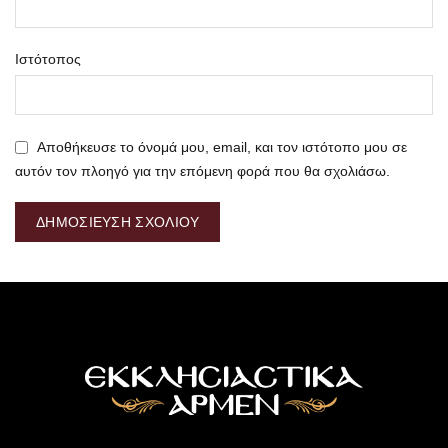
Ιστότοπος
Αποθήκευσε το όνομά μου, email, και τον ιστότοπο μου σε
αυτόν τον πλοηγό για την επόμενη φορά που θα σχολιάσω.