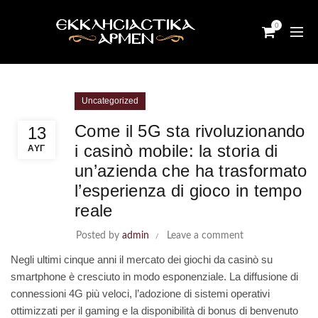
0
Uncategorized
Come il 5G sta rivoluzionando
13
i casinò mobile: la storia di
ΑΥΓ
un’azienda che ha trasformato
l’esperienza di gioco in tempo
reale
Posted by
admin
Leave a comment
Negli ultimi cinque anni il mercato dei giochi da casinò su
smartphone è cresciuto in modo esponenziale. La diffusione di
connessioni 4G più veloci, l’adozione di sistemi operativi
ottimizzati per il gaming e la disponibilità di bonus di benvenuto