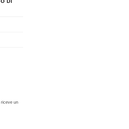
O DI
e riceve un