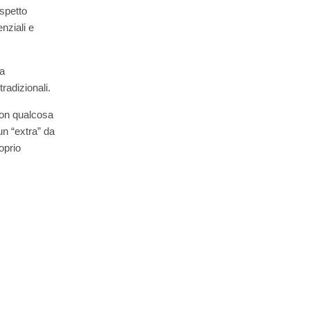
ispetto
nziali e
na
radizionali.
 con qualcosa
n “extra” da
oprio