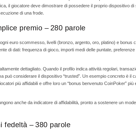
ca, il giocatore deve dimostrare di possedere il proprio dispositivo di
ecuzione di una frode.
mplice premio – 280 parole
 ogni euro scommesso, livelli (bronzo, argento, oro, platino) e bonus 
nte di dati: frequenza di gioco, importi medi delle puntate, preferenze 
amente dettagliato. Quando il profilo indica attività regolari, transazi
 può considerare il dispositivo “trusted”. Un esempio concreto è il c
 giocatori più affidabili e offre loro un “bonus benvenuto CoinPoker” più
 fungono anche da indicatore di affidabilità, pronto a sostenere un model
 fedeltà – 380 parole