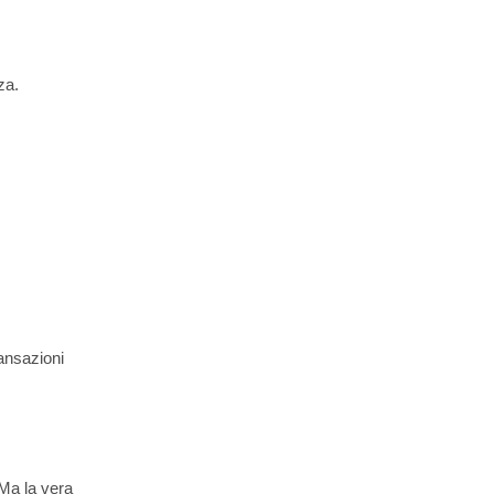
za.
ransazioni
 Ma la vera