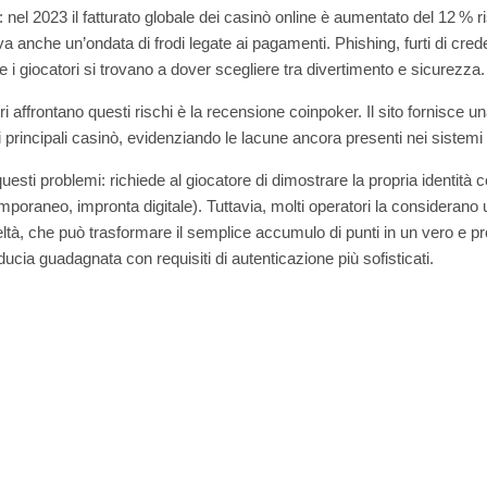
a: nel 2023 il fatturato globale dei casinò online è aumentato del 12 % r
anche un’ondata di frodi legate ai pagamenti. Phishing, furti di crede
 i giocatori si trovano a dover scegliere tra divertimento e sicurezza.
i affrontano questi rischi è la
recensione coinpoker
. Il sito fornisce u
principali casinò, evidenziando le lacune ancora presenti nei sistemi t
 questi problemi: richiede al giocatore di dimostrare la propria identità
raneo, impronta digitale). Tuttavia, molti operatori la considerano u
eltà, che può trasformare il semplice accumulo di punti in un vero e pr
ducia guadagnata con requisiti di autenticazione più sofisticati.