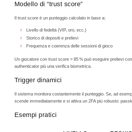
Modello di “trust score”
Il trust score è un punteggio calcolato in base a:
Livello di fedeltà (VIP, oro, ecc.)
Storico di depositi e prelievi
Frequenza e coerenza delle sessioni di gioco
Un giocatore con trust score > 85 % può eseguire prelievi con
authenticator più una verifica biometrica.
Trigger dinamici
Il sistema monitora costantemente il punteggio. Se, ad esempio
scende immediatamente e si attiva un 2FA più robusto: passk
Esempi pratici