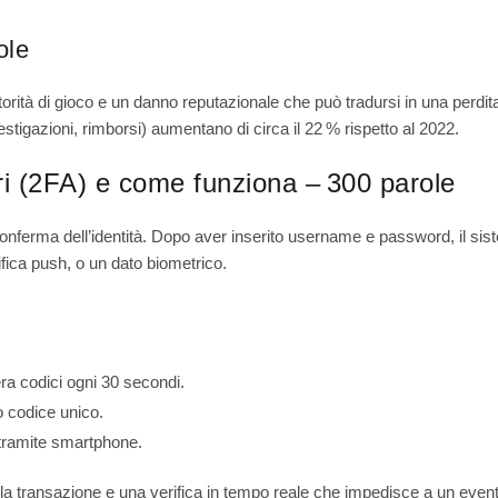
ole
torità di gioco e un danno reputazionale che può tradursi in una perdita 
nvestigazioni, rimborsi) aumentano di circa il 22 % rispetto al 2022.
ori (2FA) e come funziona – 300 parole
conferma dell’identità. Dopo aver inserito username e password, il si
fica push, o un dato biometrico.
ra codici ogni 30 secondi.
 codice unico.
 tramite smartphone.
lla transazione e una verifica in tempo reale che impedisce a un event