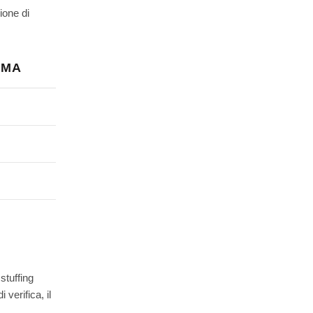
ione di
IMA
stuffing
verifica, il