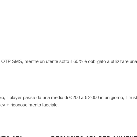
 OTP SMS, mentre un utente sotto il 60 % è obbligato a utilizzare un
, il player passa da una media di € 200 a € 2 000 in un giorno, il trus
ey + riconoscimento facciale.