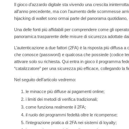
Il gioco d’azzardo digitale sta vivendo una crescita ininterrott
all’anno precedente, ma con l’aumento delle scommesse arriva 
hijacking di wallet sono ormai parte del panorama quotidiano, e
Una delle fonti più affidabili per comprendere come gli operator
panoramica trasparente delle misure di sicurezza adottate dai 
L’autenticazione a due fattori (2FA) è la risposta più diffusa a
che conosce (password) e qualcosa che possiede (codice tempo
attivare solo su richiesta. Qui entra in gioco il programma fed
“catalizzatore” per una sicurezza più efficace, collegando la fi
Nel seguito dell’articolo vedremo:
le minacce più diffuse ai pagamenti online;
i limiti dei metodi di verifica tradizionali;
come funziona realmente il 2FA;
il ruolo dei programmi fedeltà oltre le ricompense;
l’integrazione pratica di 2FA nei sistemi di loyalty;