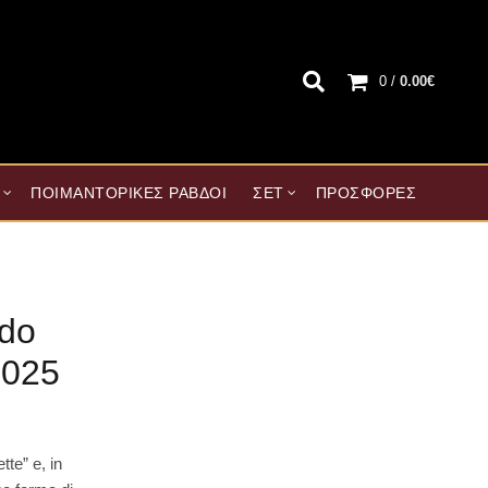
0
/
0.00
€
ΠΟΙΜΑΝΤΟΡΙΚΈΣ ΡΆΒΔΟΙ
ΣΕΤ
ΠΡΟΣΦΟΡΈΣ
rdo
2025
te” e, in