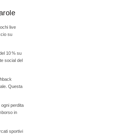
arole
ochi live
ccio su
 del 10 % su
te social del
ashback
nale. Questa
 ogni perdita
mborso in
cati sportivi