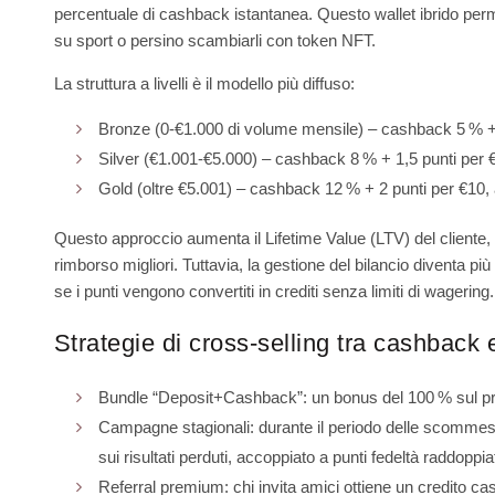
percentuale di cashback istantanea. Questo wallet ibrido permet
su sport o persino scambiarli con token NFT.
La struttura a livelli è il modello più diffuso:
Bronze (0‑€1.000 di volume mensile) – cashback 5 % 
Silver (€1.001‑€5.000) – cashback 8 % + 1,5 punti per 
Gold (oltre €5.001) – cashback 12 % + 2 punti per €10, 
Questo approccio aumenta il Lifetime Value (LTV) del cliente, 
rimborso migliori. Tuttavia, la gestione del bilancio diventa 
se i punti vengono convertiti in crediti senza limiti di wagering.
Strategie di cross‑selling tra cashback
Bundle “Deposit+Cashback”: un bonus del 100 % sul pr
Campagne stagionali: durante il periodo delle scommes
sui risultati perduti, accoppiato a punti fedeltà raddopp
Referral premium: chi invita amici ottiene un credito ca