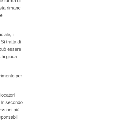
che forma di
osta rimane
 e
ciale, i
i tratta di
 può essere
 chi gioca
erimento per
iocatori
. In secondo
ssioni più
sponsabili,