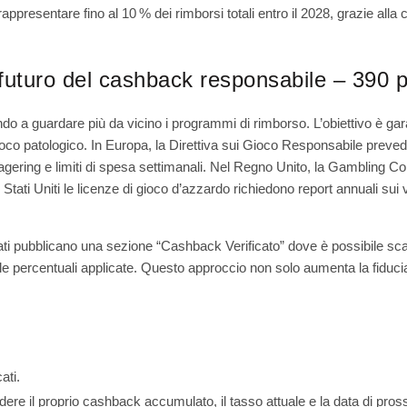
presentare fino al 10 % dei rimborsi totali entro il 2028, grazie alla
futuro del cashback responsabile – 390 p
o a guardare più da vicino i programmi di rimborso. L’obiettivo è gara
co patologico. In Europa, la Direttiva sui Gioco Responsabile prevede 
gering e limiti di spesa settimanali. Nel Regno Unito, la Gambling 
 Stati Uniti le licenze di gioco d’azzardo richiedono report annuali sui 
nzati pubblicano una sezione “Cashback Verificato” dove è possibile sc
o e le percentuali applicate. Questo approccio non solo aumenta la fiduc
i
ati.
ere il proprio cashback accumulato, il tasso attuale e la data di pro